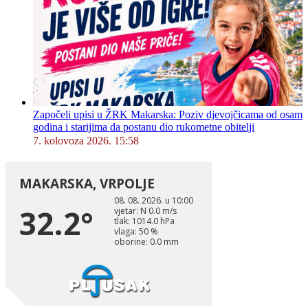
Započeli upisi u ŽRK Makarska: Poziv djevojčicama od osam
godina i starijima da postanu dio rukometne obitelji
7. kolovoza 2026. 15:58