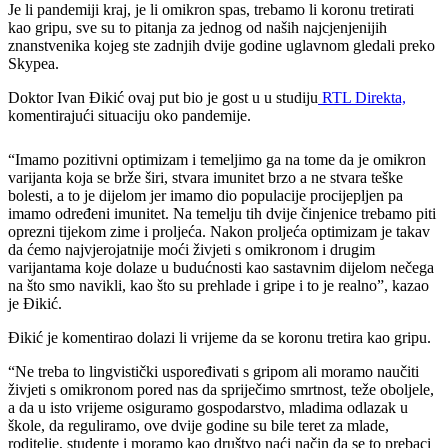
Je li pandemiji kraj, je li omikron spas, trebamo li koronu tretirati
kao gripu, sve su to pitanja za jednog od naših najcjenjenijih
znanstvenika kojeg ste zadnjih dvije godine uglavnom gledali preko
Skypea.
Doktor Ivan Đikić ovaj put bio je gost u u studiju
RTL Direkta,
komentirajući situaciju oko pandemije.
“Imamo pozitivni optimizam i temeljimo ga na tome da je omikron
varijanta koja se brže širi, stvara imunitet brzo a ne stvara teške
bolesti, a to je dijelom jer imamo dio populacije procijepljen pa
imamo određeni imunitet. Na temelju tih dvije činjenice trebamo piti
oprezni tijekom zime i proljeća. Nakon proljeća optimizam je takav
da ćemo najvjerojatnije moći živjeti s omikronom i drugim
varijantama koje dolaze u budućnosti kao sastavnim dijelom nečega
na što smo navikli, kao što su prehlade i gripe i to je realno”, kazao
je Đikić.
Đikić je komentirao dolazi li vrijeme da se koronu tretira kao gripu.
“Ne treba to lingvistički uspoređivati s gripom ali moramo naučiti
živjeti s omikronom pored nas da spriječimo smrtnost, teže oboljele,
a da u isto vrijeme osiguramo gospodarstvo, mladima odlazak u
škole, da reguliramo, ove dvije godine su bile teret za mlade,
roditelje, studente i moramo kao društvo naći način da se to prebaci