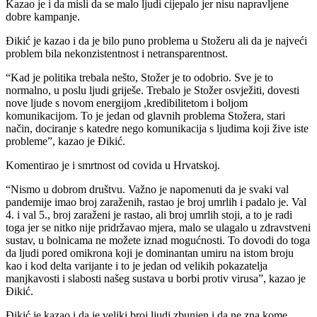
Kazao je i da misli da se malo ljudi cijepalo jer nisu napravljene
dobre kampanje.
Đikić je kazao i da je bilo puno problema u Stožeru ali da je najveći
problem bila nekonzistentnost i netransparentnost.
“Kad je politika trebala nešto, Stožer je to odobrio. Sve je to
normalno, u poslu ljudi griješe. Trebalo je Stožer osvježiti, dovesti
nove ljude s novom energijom ,kredibilitetom i boljom
komunikacijom. To je jedan od glavnih problema Stožera, stari
način, dociranje s katedre nego komunikacija s ljudima koji žive iste
probleme”, kazao je Đikić.
Komentirao je i smrtnost od covida u Hrvatskoj.
“Nismo u dobrom društvu. Važno je napomenuti da je svaki val
pandemije imao broj zaraženih, rastao je broj umrlih i padalo je. Val
4. i val 5., broj zaraženi je rastao, ali broj umrlih stoji, a to je radi
toga jer se nitko nije pridržavao mjera, malo se ulagalo u zdravstveni
sustav, u bolnicama ne možete iznad mogućnosti. To dovodi do toga
da ljudi pored omikrona koji je dominantan umiru na istom broju
kao i kod delta varijante i to je jedan od velikih pokazatelja
manjkavosti i slabosti našeg sustava u borbi protiv virusa”, kazao je
Đikić.
Đikić je kazao i da je veliki broj ljudi zbunjen i da ne zna kome