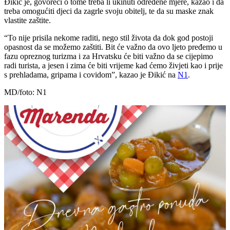
Đikić je, govoreći o tome treba li ukinuti određene mjere, kazao i da
treba omogućiti djeci da zagrle svoju obitelj, te da su maske znak
vlastite zaštite.
“To nije prisila nekome raditi, nego stil života da dok god postoji
opasnost da se možemo zaštiti. Bit će važno da ovo ljeto pređemo u
fazu opreznog turizma i za Hrvatsku će biti važno da se cijepimo
radi turista, a jesen i zima će biti vrijeme kad ćemo živjeti kao i prije
s prehladama, gripama i covidom”, kazao je Đikić na
N1
.
MD/foto: N1