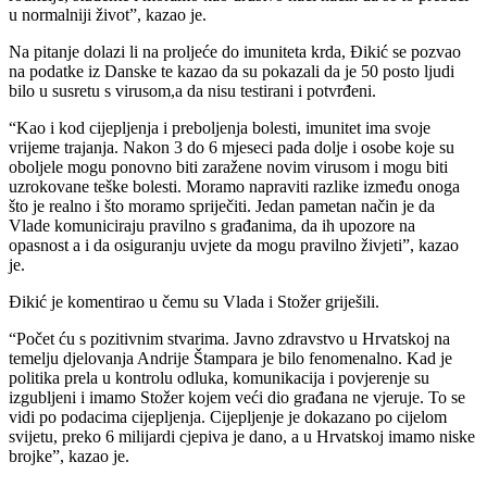
u normalniji život”, kazao je.
Na pitanje dolazi li na proljeće do imuniteta krda, Đikić se pozvao
na podatke iz Danske te kazao da su pokazali da je 50 posto ljudi
bilo u susretu s virusom,a da nisu testirani i potvrđeni.
“Kao i kod cijepljenja i preboljenja bolesti, imunitet ima svoje
vrijeme trajanja. Nakon 3 do 6 mjeseci pada dolje i osobe koje su
oboljele mogu ponovno biti zaražene novim virusom i mogu biti
uzrokovane teške bolesti. Moramo napraviti razlike između onoga
što je realno i što moramo spriječiti. Jedan pametan način je da
Vlade komuniciraju pravilno s građanima, da ih upozore na
opasnost a i da osiguranju uvjete da mogu pravilno živjeti”, kazao
je.
Đikić je komentirao u čemu su Vlada i Stožer griješili.
“Počet ću s pozitivnim stvarima. Javno zdravstvo u Hrvatskoj na
temelju djelovanja Andrije Štampara je bilo fenomenalno. Kad je
politika prela u kontrolu odluka, komunikacija i povjerenje su
izgubljeni i imamo Stožer kojem veći dio građana ne vjeruje. To se
vidi po podacima cijepljenja. Cijepljenje je dokazano po cijelom
svijetu, preko 6 milijardi cjepiva je dano, a u Hrvatskoj imamo niske
brojke”, kazao je.