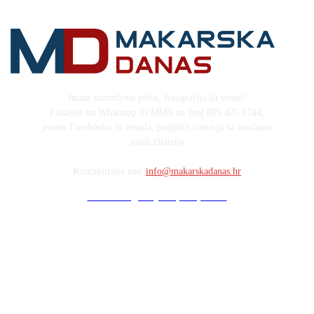
Imate zanimljivu priču, fotografiju ili video?
Pošaljite na Whatsapp ili MMS na broj 099 475 1744,
putem Facebooka ili emaila, podijelit ćemo ju sa tisućama
naših čitatelja
Kontaktirajte nas:
info@makarskadanas.hr
Stock images by Depositphotos