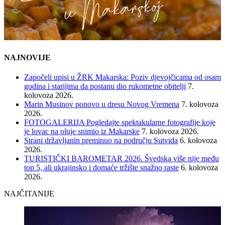
NAJNOVIJE
Započeli upisi u ŽRK Makarska: Poziv djevojčicama od osam
godina i starijima da postanu dio rukometne obitelji
7.
kolovoza 2026.
Marin Musinov ponovo u dresu Novog Vremena
7. kolovoza
2026.
FOTOGALERIJA Pogledajte spektakularne fotografije koje
je lovac na oluje snimio iz Makarske
7. kolovoza 2026.
Strani državljanin preminuo na području Sutvida
6. kolovoza
2026.
TURISTIČKI BAROMETAR 2026. Švedska više nije među
top 5, ali ukrajinsko i domaće tržište snažno raste
6. kolovoza
2026.
NAJČITANIJE