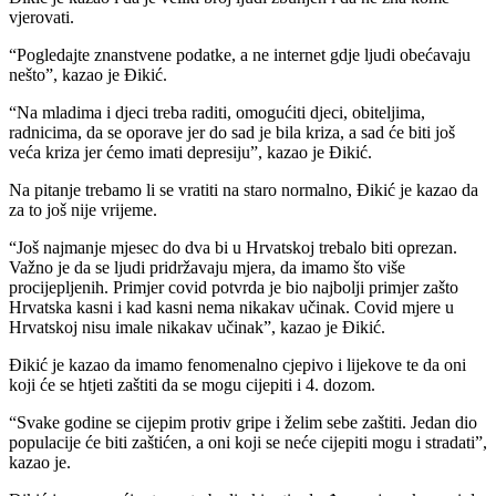
vjerovati.
“Pogledajte znanstvene podatke, a ne internet gdje ljudi obećavaju
nešto”, kazao je Đikić.
“Na mladima i djeci treba raditi, omogućiti djeci, obiteljima,
radnicima, da se oporave jer do sad je bila kriza, a sad će biti još
veća kriza jer ćemo imati depresiju”, kazao je Đikić.
Na pitanje trebamo li se vratiti na staro normalno, Đikić je kazao da
za to još nije vrijeme.
“Još najmanje mjesec do dva bi u Hrvatskoj trebalo biti oprezan.
Važno je da se ljudi pridržavaju mjera, da imamo što više
procijepljenih. Primjer covid potvrda je bio najbolji primjer zašto
Hrvatska kasni i kad kasni nema nikakav učinak. Covid mjere u
Hrvatskoj nisu imale nikakav učinak”, kazao je Đikić.
Đikić je kazao da imamo fenomenalno cjepivo i lijekove te da oni
koji će se htjeti zaštiti da se mogu cijepiti i 4. dozom.
“Svake godine se cijepim protiv gripe i želim sebe zaštiti. Jedan dio
populacije će biti zaštićen, a oni koji se neće cijepiti mogu i stradati”,
kazao je.