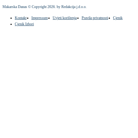
Makarska Danas © Copyright
2026
. by Redakcija j.d.o.o.
Kontakt
Impressum
Uvjeti korištenja
Pravila privatnosti
Cjenik
Cjenik Izbori