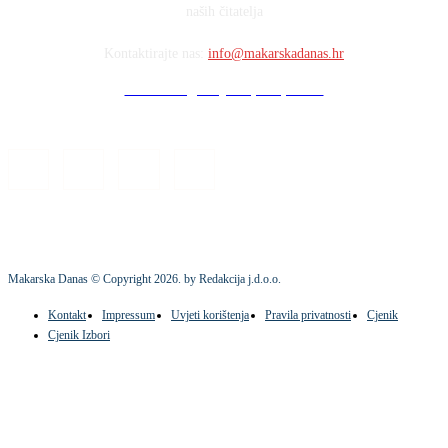
naših čitatelja
Kontaktirajte nas:
info@makarskadanas.hr
Stock images by Depositphotos
Makarska Danas © Copyright
2026
. by Redakcija j.d.o.o.
Kontakt
Impressum
Uvjeti korištenja
Pravila privatnosti
Cjenik
Cjenik Izbori