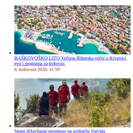
BAŠKOVOŠKO LITO Večeras Ribarska večer u Krvavici,
evo i programa za kolovoz:
6. kolovoza 2026. 11:59
Strani državljanin preminuo na području Sutvida