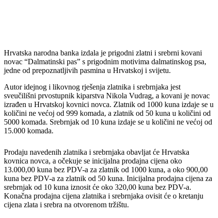
Hrvatska narodna banka izdala je prigodni zlatni i srebrni kovani
novac “Dalmatinski pas” s prigodnim motivima dalmatinskog psa,
jedne od prepoznatljivih pasmina u Hrvatskoj i svijetu.
Autor idejnog i likovnog rješenja zlatnika i srebrnjaka jest
sveučilišni prvostupnik kiparstva Nikola Vudrag, a kovani je novac
izrađen u Hrvatskoj kovnici novca. Zlatnik od 1000 kuna izdaje se u
količini ne većoj od 999 komada, a zlatnik od 50 kuna u količini od
5000 komada. Srebrnjak od 10 kuna izdaje se u količini ne većoj od
15.000 komada.
Prodaju navedenih zlatnika i srebrnjaka obavljat će Hrvatska
kovnica novca, a očekuje se inicijalna prodajna cijena oko
13.000,00 kuna bez PDV-a za zlatnik od 1000 kuna, a oko 900,00
kuna bez PDV-a za zlatnik od 50 kuna. Inicijalna prodajna cijena za
srebrnjak od 10 kuna iznosit će oko 320,00 kuna bez PDV-a.
Konačna prodajna cijena zlatnika i srebrnjaka ovisit će o kretanju
cijena zlata i srebra na otvorenom tržištu.