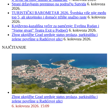
Strani državljanin preminuo na području Sutvida
6. kolovoza
2026.
TURISTIČKI BAROMETAR 2026. Švedska više nije među
top 5, ali ukrajinsko i domaće tržište snažno raste
6. kolovoza
2026.
Književno-kazališna večer za pamćenje: Evelina Rudan i
“Sjajne stvari” Teatra Exit u Podpeći
6. kolovoza 2026.
Zbog uknjižbe Grad uređuje status prolaza, parkirališta i
zelene površine u Radićevoj ulici
6. kolovoza 2026.
NAJČITANIJE
Zbog uknjižbe Grad uređuje status prolaza, parkirališta i
zelene površine u Radićevoj ulici
6. kolovoza 2026. 15:09