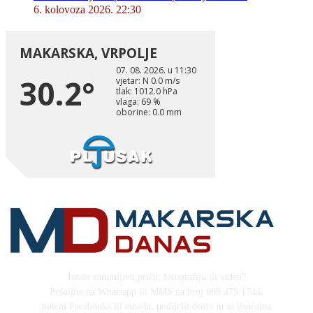
6. kolovoza 2026. 22:30
Imate zanimljivu priču, fotografiju ili video?
Pošaljite na Whatsapp ili MMS na broj 099 475 1744,
putem Facebooka ili emaila, podijelit ćemo ju sa tisućama