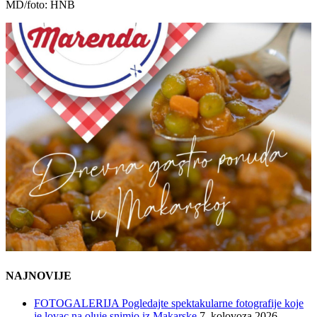
MD/foto: HNB
NAJNOVIJE
FOTOGALERIJA Pogledajte spektakularne fotografije koje
je lovac na oluje snimio iz Makarske
7. kolovoza 2026.