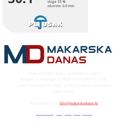
Imate zanimljivu priču, fotografiju ili video?
Pošaljite na Whatsapp ili MMS na broj 099 475 1744,
putem Facebooka ili emaila, podijelit ćemo ju sa tisućama
naših čitatelja
Kontaktirajte nas:
info@makarskadanas.hr
Stock images by Depositphotos