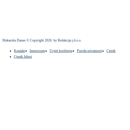
Makarska Danas © Copyright
2026
. by Redakcija j.d.o.o.
Kontakt
Impressum
Uvjeti korištenja
Pravila privatnosti
Cjenik
Cjenik Izbori