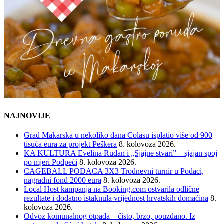
NAJNOVIJE
Grad Makarska u nekoliko dana Colasu isplatio više od 900
tisuća eura za projekt Peškera
8. kolovoza 2026.
KA KULTURA Evelina Rudan i „Sjajne stvari” – sjajan spoj
po mjeri Podpeći
8. kolovoza 2026.
CAGEBALL PODACA 3X3 Trodnevni turnir u Podaci,
nagradni fond 2000 eura
8. kolovoza 2026.
Local Host kampanja na Booking.com ostvarila odlične
rezultate i dodatno istaknula vrijednost hrvatskih domaćina
8.
kolovoza 2026.
Odvoz komunalnog otpada – čisto, brzo, pouzdano. Iz