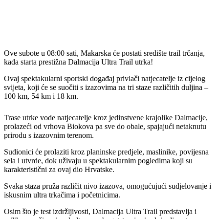
Ove subote u 08:00 sati, Makarska će postati središte trail trčanja,
kada starta prestižna Dalmacija Ultra Trail utrka!
Ovaj spektakularni sportski događaj privlači natjecatelje iz cijelog
svijeta, koji će se suočiti s izazovima na tri staze različitih duljina –
100 km, 54 km i 18 km.
Trase utrke vode natjecatelje kroz jedinstvene krajolike Dalmacije,
prolazeći od vrhova Biokova pa sve do obale, spajajući netaknutu
prirodu s izazovnim terenom.
Sudionici će prolaziti kroz planinske predjele, maslinike, povijesna
sela i utvrde, dok uživaju u spektakularnim pogledima koji su
karakteristični za ovaj dio Hrvatske.
Svaka staza pruža različit nivo izazova, omogućujući sudjelovanje i
iskusnim ultra trkačima i početnicima.
Osim što je test izdržljivosti, Dalmacija Ultra Trail predstavlja i