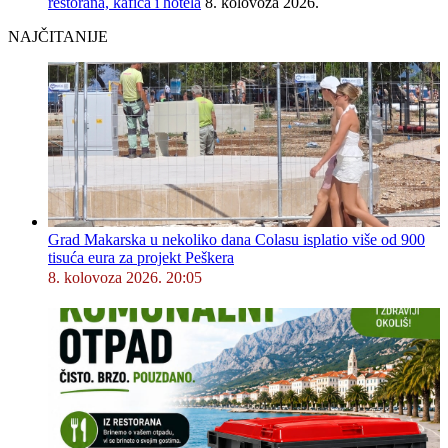
restorana, kafića i hotela
8. kolovoza 2026.
NAJČITANIJE
Grad Makarska u nekoliko dana Colasu isplatio više od 900
tisuća eura za projekt Peškera
8. kolovoza 2026. 20:05