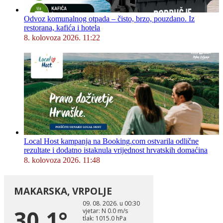
Odvoz komunalnog otpada – čisto, brzo, pouzdano. Iz
restorana, kafića i hotela
8. kolovoza 2026. 11:22
Local Host kampanja na Booking.com ostvarila odlične
rezultate i dodatno istaknula vrijednost hrvatskih domaćina
8. kolovoza 2026. 11:48