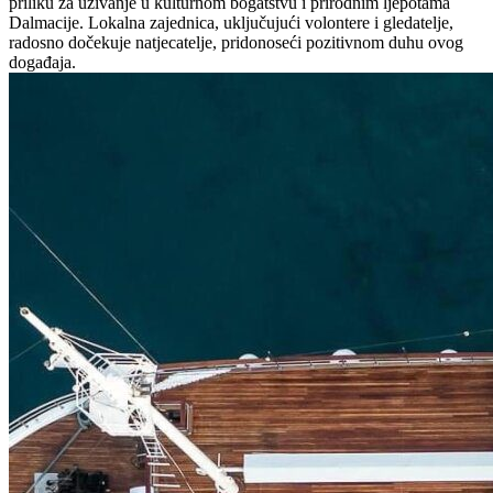
priliku za uživanje u kulturnom bogatstvu i prirodnim ljepotama
Dalmacije. Lokalna zajednica, uključujući volontere i gledatelje,
radosno dočekuje natjecatelje, pridonoseći pozitivnom duhu ovog
događaja.