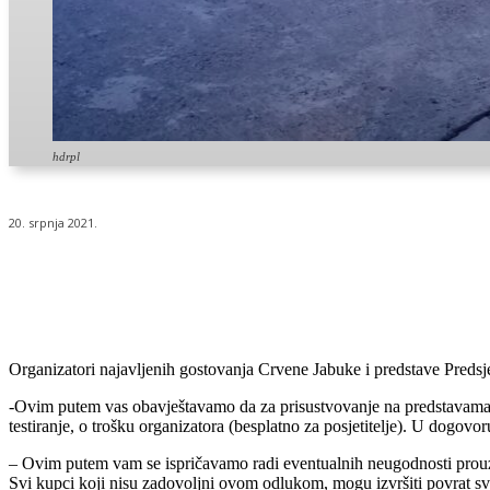
hdrpl
20. srpnja 2021.
Udio
Organizatori najavljenih gostovanja Crvene Jabuke i predstave Predsje
-Ovim putem vas obavještavamo da za prisustvovanje na predstavama, 
testiranje, o trošku organizatora (besplatno za posjetitelje). U dogov
– Ovim putem vam se ispričavamo radi eventualnih neugodnosti prouz
Svi kupci koji nisu zadovoljni ovom odlukom, mogu izvršiti povrat svo