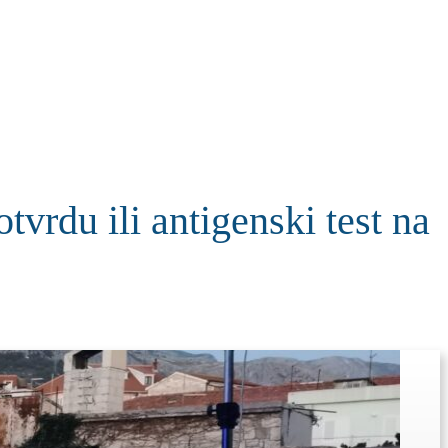
KOLUMNE
MORE
T
vrdu ili antigenski test na