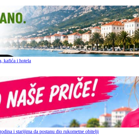
 kafića i hotela
ina i starijima da postanu dio rukometne obitelji