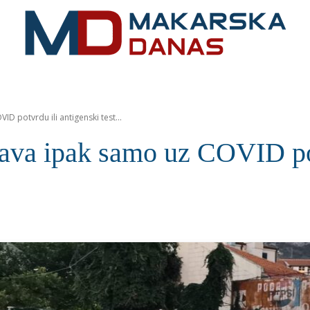
RIVIJERA
VIJESTI
MOZAIK
MAKARSKA
SPOR
D potvrdu ili antigenski test...
tava ipak samo uz COVID pot