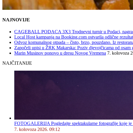
NAJNOVIJE
CAGEBALL PODACA 3X3 Trodnevni turnir u Podaci, nagrad
Local Host kampanja na Booking.com ostvarila odlične rezultat
Odvoz komunalnog otpada – čisto, brzo, pouzdano. Iz restorana,
Započeli upisi u ŽRK Makarska: Poziv djevojčicama od osam god
Marin Musinov ponovo u dresu Novog Vremena
7. kolovoza 
NAJČITANIJE
FOTOGALERIJA Pogledajte spektakularne fotografije koje je l
7. kolovoza 2026. 09:12