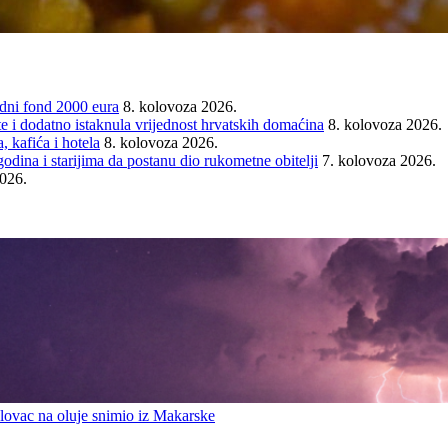
ni fond 2000 eura
8. kolovoza 2026.
e i dodatno istaknula vrijednost hrvatskih domaćina
8. kolovoza 2026.
 kafića i hotela
8. kolovoza 2026.
ina i starijima da postanu dio rukometne obitelji
7. kolovoza 2026.
2026.
ovac na oluje snimio iz Makarske