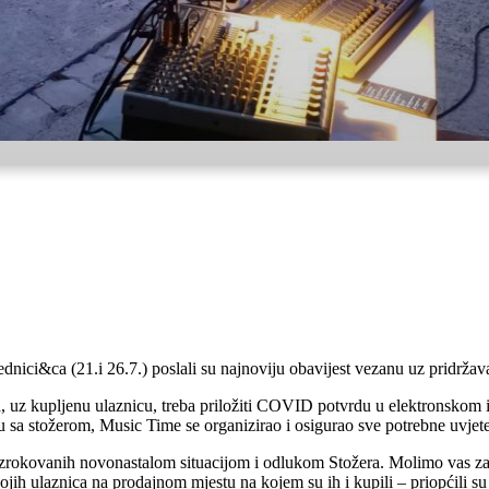
dnici&ca (21.i 26.7.) poslali su najnoviju obavijest vezanu uz pridržav
uz kupljenu ulaznicu, treba priložiti COVID potvrdu u elektronskom il
oru sa stožerom, Music Time se organizirao i osigurao sve potrebne uvjet
rokovanih novonastalom situacijom i odlukom Stožera. Molimo vas za r
jih ulaznica na prodajnom mjestu na kojem su ih i kupili – priopćili s