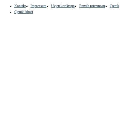
Kontakt
Impressum
Uvjeti korištenja
Pravila privatnosti
Cjenik
Cjenik Izbori