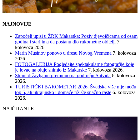
NAJNOVIJE
Započeli upisi u ŽRK Makarska: Poziv djevojčicama od osam
godina i starijima da postanu dio rukometne obitelji
7.
kolovoza 2026.
Marin Musinov ponovo u dresu Novog Vremena
7. kolovoza
2026.
FOTOGALERIJA Pogledajte spektakularne fotografije koje
je lovac na oluje snimio iz Makarske
7. kolovoza 2026.
Strani državljanin preminuo na području Sutvida
6. kolovoza
2026.
TURISTIČKI BAROMETAR 2026. Švedska više nije među
top 5, ali ukrajinsko i domaće tržište snažno raste
6. kolovoza
2026.
NAJČITANIJE