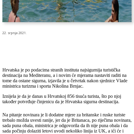
22. srpnja 2021.
Hrvatska je po podacima stranih instituta najsigurnija turistička
destinacija na Mediteranu, a i novim će mjerama nastaviti raditi na
tome da ostane sigurna, izjavila je u četvrtak nakon sjednice Vlade
ministrica turizma i sporta Nikolina Brnjac.
Iznijela je da je danas u Hrvatskoj 856 tisuća turista, što po njoj
također potvrđuje činjenicu da je Hrvatska sigurna destinacija.
Na pitanje novinara je li dodatne mjere za britanske i ruske turiste
trebalo možda uvesti ranije, jer da je Britanaca, po riječima novinara,
sada puna obala, ministrica je odgovorila da ih nije puna obala i da
sada počinju dolaziti letovi uvodi nekoliko linija iz UK, a ići će i