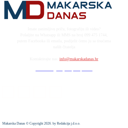
Imate zanimljivu priču, fotografiju ili video?
Pošaljite na Whatsapp ili MMS na broj 099 475 1744,
putem Facebooka ili emaila, podijelit ćemo ju sa tisućama
naših čitatelja
Kontaktirajte nas:
info@makarskadanas.hr
Stock images by Depositphotos
Makarska Danas © Copyright
2026
. by Redakcija j.d.o.o.