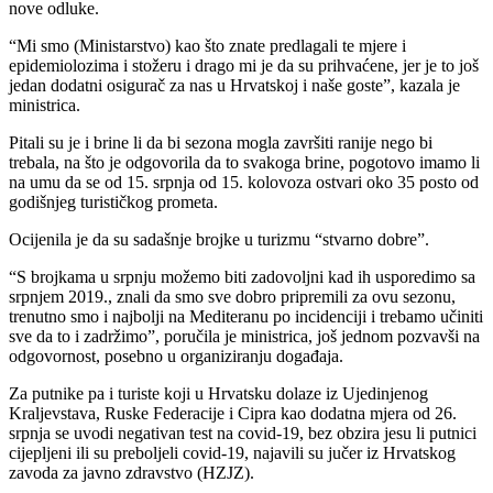
nove odluke.
“Mi smo (Ministarstvo) kao što znate predlagali te mjere i
epidemiolozima i stožeru i drago mi je da su prihvaćene, jer je to još
jedan dodatni osigurač za nas u Hrvatskoj i naše goste”, kazala je
ministrica.
Pitali su je i brine li da bi sezona mogla završiti ranije nego bi
trebala, na što je odgovorila da to svakoga brine, pogotovo imamo li
na umu da se od 15. srpnja od 15. kolovoza ostvari oko 35 posto od
godišnjeg turističkog prometa.
Ocijenila je da su sadašnje brojke u turizmu “stvarno dobre”.
“S brojkama u srpnju možemo biti zadovoljni kad ih usporedimo sa
srpnjem 2019., znali da smo sve dobro pripremili za ovu sezonu,
trenutno smo i najbolji na Mediteranu po incidenciji i trebamo učiniti
sve da to i zadržimo”, poručila je ministrica, još jednom pozvavši na
odgovornost, posebno u organiziranju događaja.
Za putnike pa i turiste koji u Hrvatsku dolaze iz Ujedinjenog
Kraljevstava, Ruske Federacije i Cipra kao dodatna mjera od 26.
srpnja se uvodi negativan test na covid-19, bez obzira jesu li putnici
cijepljeni ili su preboljeli covid-19, najavili su jučer iz Hrvatskog
zavoda za javno zdravstvo (HZJZ).