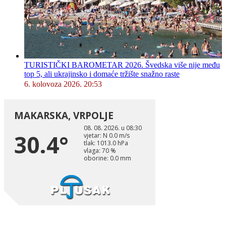
TURISTIČKI BAROMETAR 2026. Švedska više nije među
top 5, ali ukrajinsko i domaće tržište snažno raste
6. kolovoza 2026. 20:53