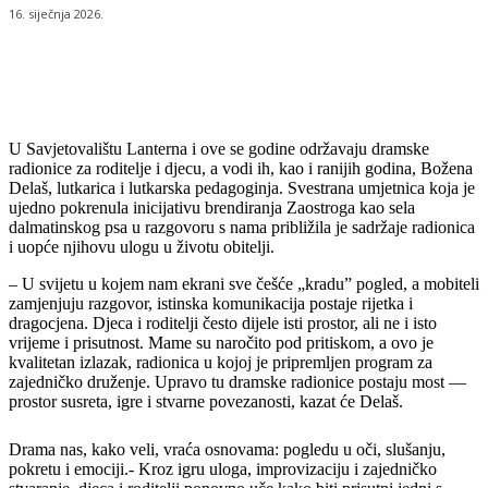
16. siječnja 2026.
U Savjetovalištu Lanterna i ove se godine održavaju dramske
radionice za roditelje i djecu, a vodi ih, kao i ranijih godina, Božena
Delaš, lutkarica i lutkarska pedagoginja. Svestrana umjetnica koja je
ujedno pokrenula inicijativu brendiranja Zaostroga kao sela
dalmatinskog psa u razgovoru s nama približila je sadržaje radionica
i uopće njihovu ulogu u životu obitelji.
– U svijetu u kojem nam ekrani sve češće „kradu” pogled, a mobiteli
zamjenjuju razgovor, istinska komunikacija postaje rijetka i
dragocjena. Djeca i roditelji često dijele isti prostor, ali ne i isto
vrijeme i prisutnost. Mame su naročito pod pritiskom, a ovo je
kvalitetan izlazak, radionica u kojoj je pripremljen program za
zajedničko druženje. Upravo tu dramske radionice postaju most —
prostor susreta, igre i stvarne povezanosti, kazat će Delaš.
Drama nas, kako veli, vraća osnovama: pogledu u oči, slušanju,
pokretu i emociji.- Kroz igru uloga, improvizaciju i zajedničko