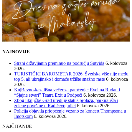
NAJNOVIJE
Strani državljanin preminuo na području Sutvida
6. kolovoza
2026.
TURISTIČKI BAROMETAR 2026. Švedska više nije među
top 5, ali ukrajinsko i domaće tržište snažno raste
6. kolovoza
2026.
Književno-kazališna večer za pamćenje: Evelina Rudan i
“Sjajne stvari” Teatra Exit u Podpeći
6. kolovoza 2026.
Zbog uknjižbe Grad uređuje status prolaza, parkirališta i
zelene površine u Radićevoj ulici
6. kolovoza 2026.
Policija objavila priopćenje vezano za koncert Thompsona u
Imotskom
6. kolovoza 2026.
NAJČITANIJE