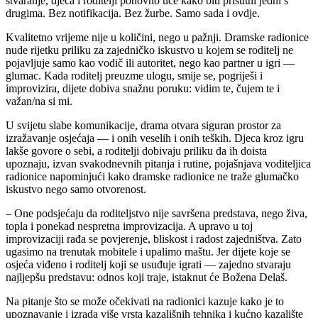
stvaranje, djeca i roditelji ponovno uče kako biti prisutni jedni s
drugima. Bez notifikacija. Bez žurbe. Samo sada i ovdje.
Kvalitetno vrijeme nije u količini, nego u pažnji. Dramske radionice
nude rijetku priliku za zajedničko iskustvo u kojem se roditelj ne
pojavljuje samo kao vodič ili autoritet, nego kao partner u igri —
glumac. Kada roditelj preuzme ulogu, smije se, pogriješi i
improvizira, dijete dobiva snažnu poruku: vidim te, čujem te i
važan/na si mi.
U svijetu slabe komunikacije, drama otvara siguran prostor za
izražavanje osjećaja — i onih veselih i onih teških. Djeca kroz igru
lakše govore o sebi, a roditelji dobivaju priliku da ih doista
upoznaju, izvan svakodnevnih pitanja i rutine, pojašnjava voditeljica
radionice napominjući kako dramske radionice ne traže glumačko
iskustvo nego samo otvorenost.
– One podsjećaju da roditeljstvo nije savršena predstava, nego živa,
topla i ponekad nespretna improvizacija. A upravo u toj
improvizaciji rađa se povjerenje, bliskost i radost zajedništva. Zato
ugasimo na trenutak mobitele i upalimo maštu. Jer dijete koje se
osjeća viđeno i roditelj koji se usuđuje igrati — zajedno stvaraju
najljepšu predstavu: odnos koji traje, istaknut će Božena Delaš.
Na pitanje što se može očekivati na radionici kazuje kako je to
upoznavanje i izrada više vrsta kazališnih tehnika i kućno kazalište