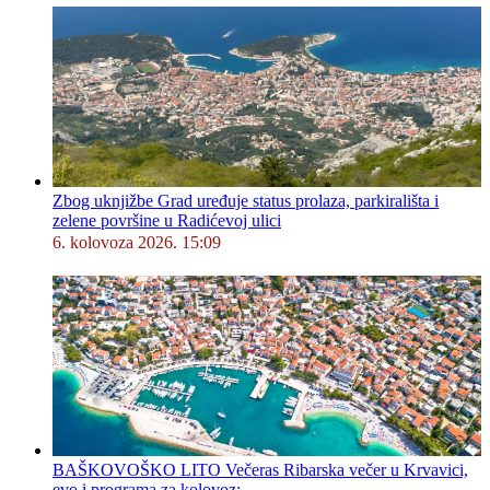
Zbog uknjižbe Grad uređuje status prolaza, parkirališta i
zelene površine u Radićevoj ulici
6. kolovoza 2026. 15:09
BAŠKOVOŠKO LITO Večeras Ribarska večer u Krvavici,
evo i programa za kolovoz: