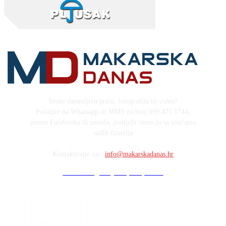
Imate zanimljivu priču, fotografiju ili video?
Pošaljite na Whatsapp ili MMS na broj 099 475 1744,
putem Facebooka ili emaila, podijelit ćemo ju sa tisućama
naših čitatelja
Kontaktirajte nas:
info@makarskadanas.hr
Stock images by Depositphotos