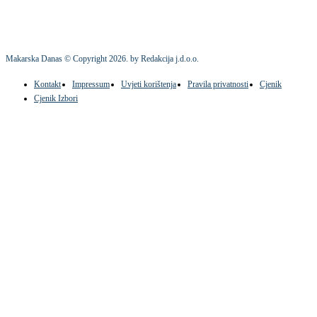
Makarska Danas © Copyright
2026
. by Redakcija j.d.o.o.
Kontakt
Impressum
Uvjeti korištenja
Pravila privatnosti
Cjenik
Cjenik Izbori