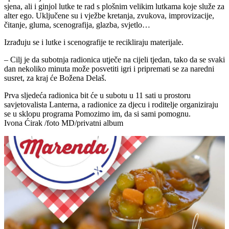
sjena, ali i ginjol lutke te rad s plošnim velikim lutkama koje služe za
alter ego. Uključene su i vježbe kretanja, zvukova, improvizacije,
čitanje, gluma, scenografija, glazba, svjetlo…
Izrađuju se i lutke i scenografije te recikliraju materijale.
– Cilj je da subotnja radionica utječe na cijeli tjedan, tako da se svaki
dan nekoliko minuta može posvetiti igri i pripremati se za naredni
susret, za kraj će Božena Delaš.
Prva sljedeća radionica bit će u subotu u 11 sati u prostoru
savjetovalista Lanterna, a radionice za djecu i roditelje organiziraju
se u sklopu programa Pomozimo im, da si sami pomognu.
Ivona Ćirak /foto MD/privatni album