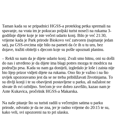
Taman kada su se pripadnici HGSS-a proteklog petka spremali na
spavanje, na vrata im je pokucao poljski turist noseći na rukama 3-
godišnje dijete koje je iste večeri udario konj. Bilo je već 21:30,
vrijeme kada je Park prirode Biokovo već zatvoren (najmanje jedan
sat), pa GSS-ovcima nije bilo na pameti da će ih u tu uru, bez
dojave, tražiti obitelji s djecom koje su pošle upoznati planinu.
– Rekli su nam da je dijete udario konj. Zvali smo hitnu, oni su došli
do nas i utvrđeno je da dijete ima blagi potres mozga te modricu na
području prsa. Kada su nam ga donijeli, izgledalo je loše i zaista nije
bio lijep prizor vidjeti dijete na rukama. Ono što je važno i na što
uvijek upozoravamo jest da se ne treba pribiližavati životinjama. To
su divlji konji i te su obavijesti postavljene u parku, ali nažalost ne
shvate ih svi ozbiljno. Srećom je sve dobro završilo, kazao nam je
Ante Kukavica, pročelnik HGSS-a Makarska.
Na naše pitanje što su turisti radili u večernjim satima u parku
prirode, odvratio je da ne zna, jer je radno vrijeme do 20:15 te su,
kako veli, svi upozoreni na to pri ulasku.