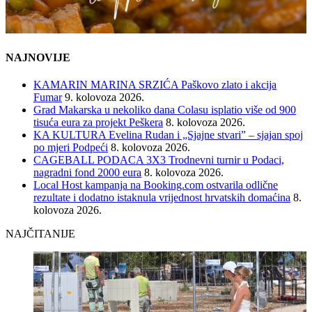
NAJNOVIJE
KAMARIN MARINA SRZIĆA Paškovo zlato i akcija
Fumar
9. kolovoza 2026.
Grad Makarska u nekoliko dana Colasu isplatio više od 900
tisuća eura za projekt Peškera
8. kolovoza 2026.
KA KULTURA Evelina Rudan i „Sjajne stvari” – sjajan spoj
po mjeri Podpeći
8. kolovoza 2026.
CAGEBALL PODACA 3X3 Trodnevni turnir u Podaci,
nagradni fond 2000 eura
8. kolovoza 2026.
Local Host kampanja na Booking.com ostvarila odlične
rezultate i dodatno istaknula vrijednost hrvatskih domaćina
8.
kolovoza 2026.
NAJČITANIJE