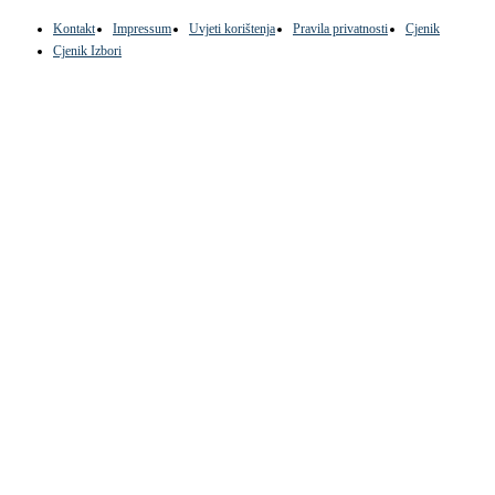
Kontakt
Impressum
Uvjeti korištenja
Pravila privatnosti
Cjenik
Cjenik Izbori