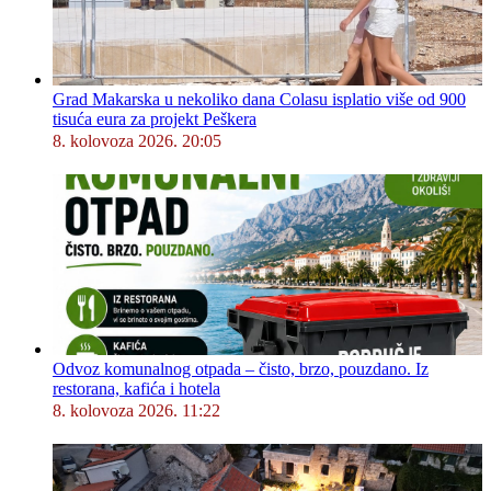
Grad Makarska u nekoliko dana Colasu isplatio više od 900
tisuća eura za projekt Peškera
8. kolovoza 2026. 20:05
Odvoz komunalnog otpada – čisto, brzo, pouzdano. Iz
restorana, kafića i hotela
8. kolovoza 2026. 11:22