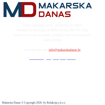
Imate zanimljivu priču, fotografiju ili video?
Pošaljite na Whatsapp ili MMS na broj 099 475 1744,
putem Facebooka ili emaila, podijelit ćemo ju sa tisućama
naših čitatelja
Kontaktirajte nas:
info@makarskadanas.hr
Stock images by Depositphotos
Makarska Danas © Copyright
2026
. by Redakcija j.d.o.o.