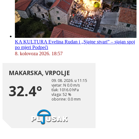
KA KULTURA Evelina Rudan i „Sjajne stvari” – sjajan spoj
po mjeri Podpeći
8. kolovoza 2026. 18:57