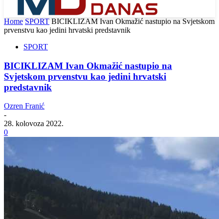
Home
SPORT
BICIKLIZAM Ivan Okmažić nastupio na Svjetskom
prvenstvu kao jedini hrvatski predstavnik
SPORT
BICIKLIZAM Ivan Okmažić nastupio na
Svjetskom prvenstvu kao jedini hrvatski
predstavnik
Ozren Franić
-
28. kolovoza 2022.
0