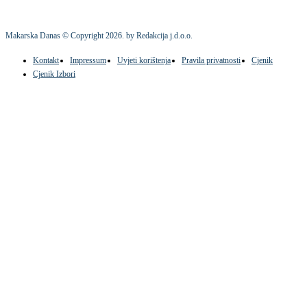
Makarska Danas © Copyright
2026
. by Redakcija j.d.o.o.
Kontakt
Impressum
Uvjeti korištenja
Pravila privatnosti
Cjenik
Cjenik Izbori