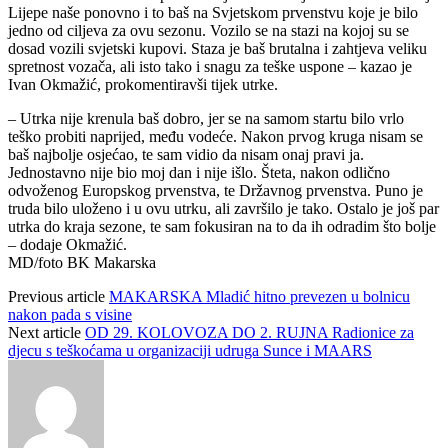
Lijepe naše ponovno i to baš na Svjetskom prvenstvu koje je bilo
jedno od ciljeva za ovu sezonu. Vozilo se na stazi na kojoj su se
dosad vozili svjetski kupovi. Staza je baš brutalna i zahtjeva veliku
spretnost vozača, ali isto tako i snagu za teške uspone – kazao je
Ivan Okmažić, prokomentiravši tijek utrke.
– Utrka nije krenula baš dobro, jer se na samom startu bilo vrlo
teško probiti naprijed, među vodeće. Nakon prvog kruga nisam se
baš najbolje osjećao, te sam vidio da nisam onaj pravi ja.
Jednostavno nije bio moj dan i nije išlo. Šteta, nakon odlično
odvoženog Europskog prvenstva, te Državnog prvenstva. Puno je
truda bilo uloženo i u ovu utrku, ali završilo je tako. Ostalo je još par
utrka do kraja sezone, te sam fokusiran na to da ih odradim što bolje
– dodaje Okmažić.
MD/foto BK Makarska
Previous article
MAKARSKA Mladić hitno prevezen u bolnicu
nakon pada s visine
Next article
OD 29. KOLOVOZA DO 2. RUJNA Radionice za
djecu s teškoćama u organizaciji udruga Sunce i MAARS