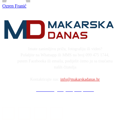
Ozren Franić
Imate zanimljivu priču, fotografiju ili video?
Pošaljite na Whatsapp ili MMS na broj 099 475 1744,
putem Facebooka ili emaila, podijelit ćemo ju sa tisućama
naših čitatelja
Kontaktirajte nas:
info@makarskadanas.hr
Stock images by Depositphotos