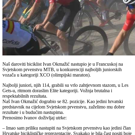
Naš daroviti biciklist Ivan Okmažić nastupio je u Francuskoj na
Svjetskom prvenstvu MTB, u konkurenciji najboljih juniorskih
vozača u kategoriji XCO (olimpijski maraton).
Najbolji juniori, njih 114, grabili su vrlo zahtjevnom stazom, u Les
Gets-u, ritmom doraslim Elite kategoriji. Vožnja brutalna i
respektabilnih rezultata.
Naš Ivan Okmažić dograbio se 82. pozicije. Kao jedini hrvatski
predstavnik na cijelom Svjetskom prvenstvu, zaželimo mu dobre
rezultate i u budućim nastupima.
Prenosimo Ivanov doživljaj utrke:
– Imao sam priliku nastupiti na Svjetskom prvenstvu kao jedini član
Hrvatske biciklističke reprezentacije. Svakako je bila čast nositi boje