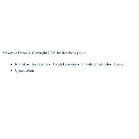
Makarska Danas © Copyright
2026
. by Redakcija j.d.o.o.
Kontakt
Impressum
Uvjeti korištenja
Pravila privatnosti
Cjenik
Cjenik Izbori