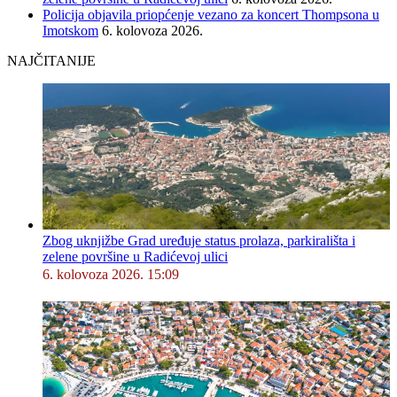
Policija objavila priopćenje vezano za koncert Thompsona u
Imotskom
6. kolovoza 2026.
NAJČITANIJE
Zbog uknjižbe Grad uređuje status prolaza, parkirališta i
zelene površine u Radićevoj ulici
6. kolovoza 2026. 15:09