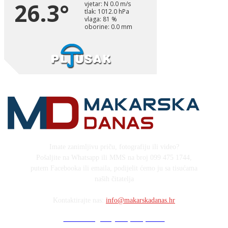
Imate zanimljivu priču, fotografiju ili video?
Pošaljite na Whatsapp ili MMS na broj 099 475 1744,
putem Facebooka ili emaila, podijelit ćemo ju sa tisućama
naših čitatelja
Kontaktirajte nas:
info@makarskadanas.hr
Stock images by Depositphotos