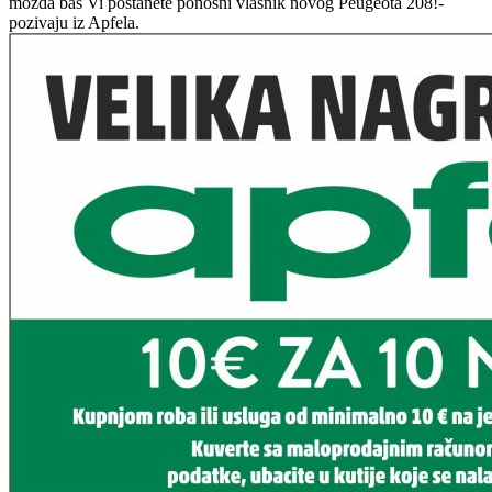
možda baš Vi postanete ponosni vlasnik novog Peugeota 208!-
pozivaju iz Apfela.