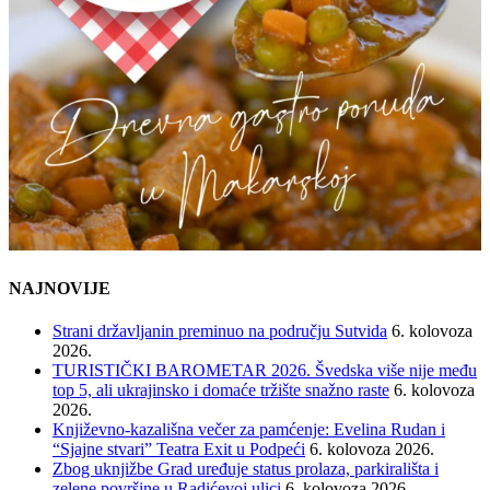
NAJNOVIJE
Strani državljanin preminuo na području Sutvida
6. kolovoza
2026.
TURISTIČKI BAROMETAR 2026. Švedska više nije među
top 5, ali ukrajinsko i domaće tržište snažno raste
6. kolovoza
2026.
Književno-kazališna večer za pamćenje: Evelina Rudan i
“Sjajne stvari” Teatra Exit u Podpeći
6. kolovoza 2026.
Zbog uknjižbe Grad uređuje status prolaza, parkirališta i
zelene površine u Radićevoj ulici
6. kolovoza 2026.