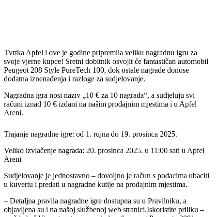
Tvrtka Apfel i ove je godine pripremila veliku nagradnu igru za
svoje vjerne kupce! Sretni dobitnik osvojit će fantastičan automobil
Peugeot 208 Style PureTech 100, dok ostale nagrade donose
dodatna iznenađenja i razloge za sudjelovanje.
Nagradna igra nosi naziv „10 € za 10 nagrada“, a sudjeluju svi
računi iznad 10 € izdani na našim prodajnim mjestima i u Apfel
Areni.
Trajanje nagradne igre: od 1. rujna do 19. prosinca 2025.
Veliko izvlačenje nagrada: 20. prosinca 2025. u 11:00 sati u Apfel
Areni
Sudjelovanje je jednostavno – dovoljno je račun s podacima ubaciti
u kuvertu i predati u nagradne kutije na prodajnim mjestima.
– Detaljna pravila nagradne igre dostupna su u Pravilniku, a
objavljena su i na našoj službenoj web stranici.Iskoristite priliku –