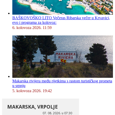
BAŠKOVOŠKO LITO Večeras Ribarska večer u Krvavici,
evo i programa za kolovoz:
6. kolovoza 2026. 11:59
Makarska rivijera među rijetkima s rastom turističkog prometa
u srpnju
5. kolovoza 2026. 19:42