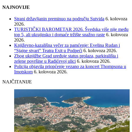
NAJNOVIJE
Strani državljanin preminuo na području Sutvida
6. kolovoza
2026.
TURISTIČKI BAROMETAR 2026. Švedska više nije među
top 5, ali ukrajinsko i domaće tržište snažno raste
6. kolovoza
2026.
Književno-kazališna večer za pamćenje: Evelina Rudan i
“Sjajne stvari” Teatra Exit u Podpeći
6. kolovoza 2026.
Zbog uknjižbe Grad uređuje status prolaza, parkirališta i
zelene površine u Radićevoj ulici
6. kolovoza 2026.
Policija objavila priopćenje vezano za koncert Thompsona u
Imotskom
6. kolovoza 2026.
NAJČITANIJE