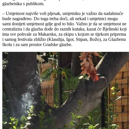
glazbenika s publikom.
– Umjetnost najviše voli pljesak, umjetniku je važno da nadahnuće
bude nagrađeno. Do toga treba doći, ali nekad i umjetnici mogu
sami donijeti umjetnost gdje god to bilo. Važno je da se umjetnost ne
centralizira i da glazba dođe do raznih kutaka, kazat će Bjelinski koji
ima sve pohvale za Makarsku, za ekipu s kojom se tijekom priprema
i samog festivala zbližio (Klaudija, Igor, Stipan, Božo), za Glazbenu
školu i za sam prostor Gradske glazbe.