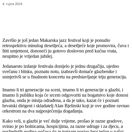
4. rujna 2024.
Završio je još jedan Makarska jazz festival koji je ponudio
retrospektivu minulog desetljeća, a desetljeće koje promovira, čuva i
štiti umjetnost, donoseći ju gotovo doslovno pred kućna vrata,
neupitno je vrijedan jubilej.
Jedanaesto izdanje festivala donijelo je jednu drugačiju, ujedno
svečanu i blisku, poznatu notu, izabravši domaće glazbenike i
usmjerivši se u finalnom koncertu na predstavljanje triju generacija.
Imamo li tri generacije na sceni, imamo li tri generacije u glazbi, i
imamo li publiku koja će srcem odgovoriti na bogatstvo koje donosi
glazba, onda je misija odrađena, a da je tako, kazat će i poznati
hrvatski dirigent i skladatelj Alan Bjelinski koji je ove godine ravnao
orkestrom na dva najposjećenija događanja.
Kako veli, u glazbi je već dulje vrijeme, prošao je razne gradove,
svirao je po bolnicama, hospicijima, za razne udruge i za djecu, a
posljednjih godina uočava da je turizam postao broj jedan u našoj