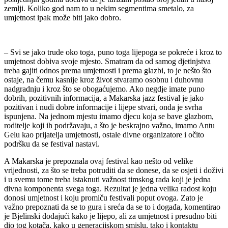
zemlji. Koliko god nam to u nekim segmentima smetalo, za
umjetnost ipak može biti jako dobro.
– Svi se jako trude oko toga, puno toga lijepoga se pokreće i kroz to
umjetnost dobiva svoje mjesto. Smatram da od samog djetinjstva
treba gajiti odnos prema umjetnosti i prema glazbi, to je nešto što
ostaje, na čemu kasnije kroz život stvaramo osobnu i duhovnu
nadgradnju i kroz što se obogaćujemo. Ako negdje imate puno
dobrih, pozitivnih informacija, a Makarska jazz festival je jako
pozitivan i nudi dobre informacije i lijepe stvari, onda je svrha
ispunjena. Na jednom mjestu imamo djecu koja se bave glazbom,
roditelje koji ih podržavaju, a što je beskrajno važno, imamo Antu
Gelu kao prijatelja umjetnosti, ostale divne organizatore i očito
podršku da se festival nastavi.
A Makarska je prepoznala ovaj festival kao nešto od velike
vrijednosti, za što se treba potruditi da se donese, da se osjeti i doživi
i u svemu tome treba istaknuti važnost timskog rada koji je jedna
divna komponenta svega toga. Rezultat je jedna velika radost koju
donosi umjetnost i koju promiču festivali poput ovoga. Zato je
važno prepoznati da se to gura i sreća da se to i događa, komentirao
je Bjelinski dodajući kako je lijepo, ali za umjetnost i presudno biti
dio tog kotača, kako u generacijskom smislu, tako i kontaktu