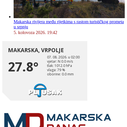
Makarska rivijera među rijetkima s rastom turističkog prometa
u srpnju
5. kolovoza 2026. 19:42