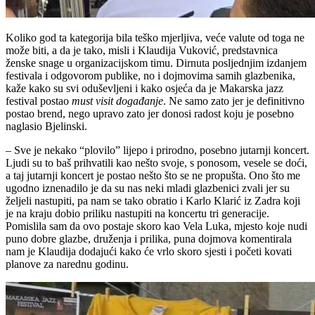
Koliko god ta kategorija bila teško mjerljiva, veće valute od toga ne
može biti, a da je tako, misli i Klaudija Vuković, predstavnica
ženske snage u organizacijskom timu. Dirnuta posljednjim izdanjem
festivala i odgovorom publike, no i dojmovima samih glazbenika,
kaže kako su svi oduševljeni i kako osjeća da je Makarska jazz
festival postao
must visit događanje
. Ne samo zato jer je definitivno
postao brend, nego upravo zato jer donosi radost koju je posebno
naglasio Bjelinski.
– Sve je nekako “plovilo” lijepo i prirodno, posebno jutarnji koncert.
Ljudi su to baš prihvatili kao nešto svoje, s ponosom, vesele se doći,
a taj jutarnji koncert je postao nešto što se ne propušta. Ono što me
ugodno iznenadilo je da su nas neki mladi glazbenici zvali jer su
željeli nastupiti, pa nam se tako obratio i Karlo Klarić iz Zadra koji
je na kraju dobio priliku nastupiti na koncertu tri generacije.
Pomislila sam da ovo postaje skoro kao Vela Luka, mjesto koje nudi
puno dobre glazbe, druženja i prilika, puna dojmova komentirala
nam je Klaudija dodajući kako će vrlo skoro sjesti i početi kovati
planove za narednu godinu.