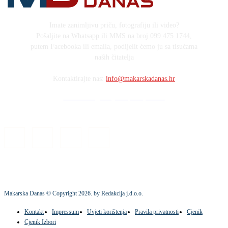
Imate zanimljivu priču, fotografiju ili video?
Pošaljite na Whatsapp ili MMS na broj 099 475 1744,
putem Facebooka ili emaila, podijelit ćemo ju sa tisućama
naših čitatelja
Kontaktirajte nas:
info@makarskadanas.hr
Stock images by Depositphotos
Makarska Danas © Copyright
2026
. by Redakcija j.d.o.o.
Kontakt
Impressum
Uvjeti korištenja
Pravila privatnosti
Cjenik
Cjenik Izbori