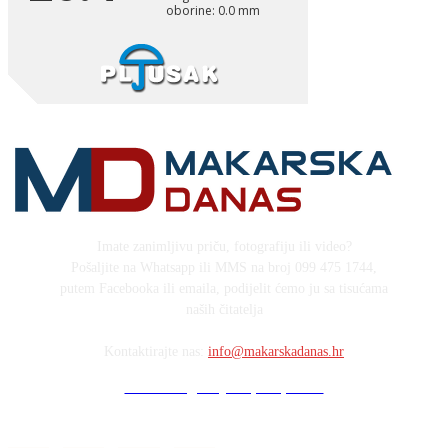
Imate zanimljivu priču, fotografiju ili video?
Pošaljite na Whatsapp ili MMS na broj 099 475 1744,
putem Facebooka ili emaila, podijelit ćemo ju sa tisućama
naših čitatelja
Kontaktirajte nas:
info@makarskadanas.hr
Stock images by Depositphotos