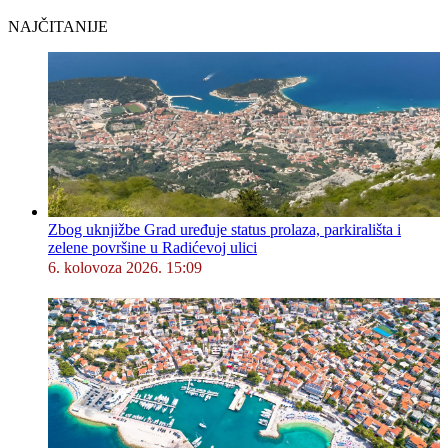
NAJČITANIJE
Zbog uknjižbe Grad uređuje status prolaza, parkirališta i
zelene površine u Radićevoj ulici
6. kolovoza 2026. 15:09