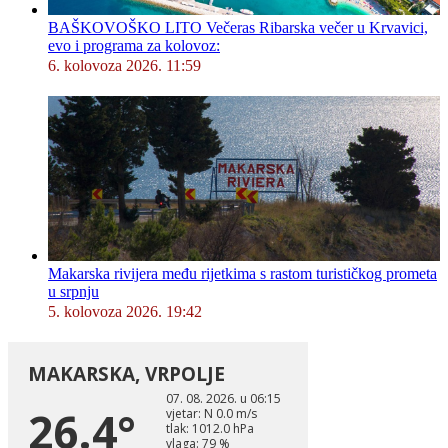
BAŠKOVOŠKO LITO Večeras Ribarska večer u Krvavici,
evo i programa za kolovoz:
6. kolovoza 2026. 11:59
Makarska rivijera među rijetkima s rastom turističkog prometa
u srpnju
5. kolovoza 2026. 19:42