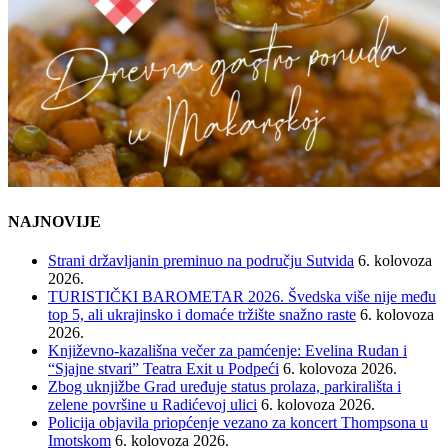
NAJNOVIJE
Strani državljanin preminuo na području Sutvida
6. kolovoza
2026.
TURISTIČKI BAROMETAR 2026. Švedska više nije među
top 5, ali ukrajinsko i domaće tržište snažno raste
6. kolovoza
2026.
Književno-kazališna večer za pamćenje: Evelina Rudan i
“Sjajne stvari” Teatra Exit u Podpeći
6. kolovoza 2026.
Zbog uknjižbe Grad uređuje status prolaza, parkirališta i
zelene površine u Radićevoj ulici
6. kolovoza 2026.
Policija objavila priopćenje vezano za koncert Thompsona u
Imotskom
6. kolovoza 2026.