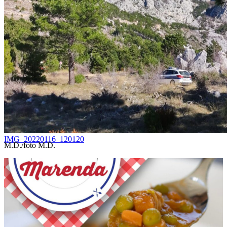
IMG_20220116_120120
M.D./foto M.D.