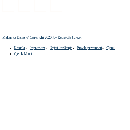
Makarska Danas © Copyright
2026
. by Redakcija j.d.o.o.
Kontakt
Impressum
Uvjeti korištenja
Pravila privatnosti
Cjenik
Cjenik Izbori