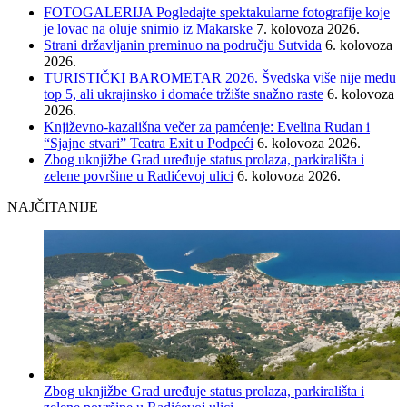
FOTOGALERIJA Pogledajte spektakularne fotografije koje
je lovac na oluje snimio iz Makarske
7. kolovoza 2026.
Strani državljanin preminuo na području Sutvida
6. kolovoza
2026.
TURISTIČKI BAROMETAR 2026. Švedska više nije među
top 5, ali ukrajinsko i domaće tržište snažno raste
6. kolovoza
2026.
Književno-kazališna večer za pamćenje: Evelina Rudan i
“Sjajne stvari” Teatra Exit u Podpeći
6. kolovoza 2026.
Zbog uknjižbe Grad uređuje status prolaza, parkirališta i
zelene površine u Radićevoj ulici
6. kolovoza 2026.
NAJČITANIJE
Zbog uknjižbe Grad uređuje status prolaza, parkirališta i