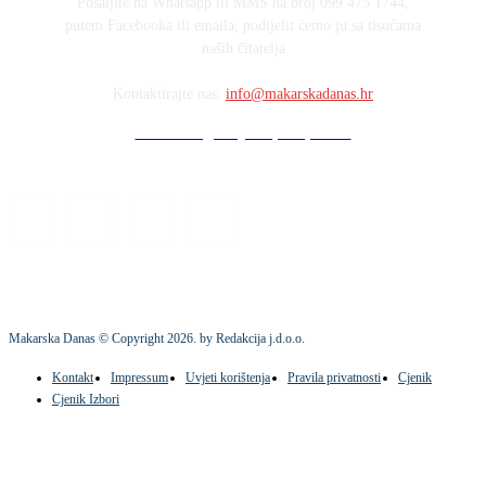
Pošaljite na Whatsapp ili MMS na broj 099 475 1744,
putem Facebooka ili emaila, podijelit ćemo ju sa tisućama
naših čitatelja
Kontaktirajte nas:
info@makarskadanas.hr
Stock images by Depositphotos
Makarska Danas © Copyright
2026
. by Redakcija j.d.o.o.
Kontakt
Impressum
Uvjeti korištenja
Pravila privatnosti
Cjenik
Cjenik Izbori