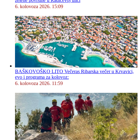
zelene površine u Radićevoj ulici
6. kolovoza 2026. 15:09
BAŠKOVOŠKO LITO Večeras Ribarska večer u Krvavici,
evo i programa za kolovoz:
6. kolovoza 2026. 11:59