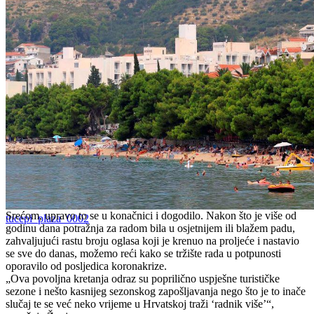
Srećom, upravo to se u konačnici i dogodilo. Nakon što je više od
tucepi_plaza_0002
godinu dana potražnja za radom bila u osjetnijem ili blažem padu,
zahvaljujući rastu broju oglasa koji je krenuo na proljeće i nastavio
se sve do danas, možemo reći kako se tržište rada u potpunosti
oporavilo od posljedica koronakrize.
„Ova povoljna kretanja odraz su poprilično uspješne turističke
sezone i nešto kasnijeg sezonskog zapošljavanja nego što je to inače
slučaj te se već neko vrijeme u Hrvatskoj traži ‘radnik više’“,