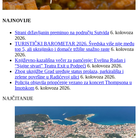
NAJNOVIJE
Strani državljanin preminuo na području Sutvida
6. kolovoza
2026.
TURISTIČKI BAROMETAR 2026. Švedska više nije među
top 5, ali ukrajinsko i domaće tržište snažno raste
6. kolovoza
2026.
Književno-kazališna večer za pamćenje: Evelina Rudan i
“Sjajne stvari” Teatra Exit u Podpeći
6. kolovoza 2026.
Zbog uknjižbe Grad uređuje status prolaza, parkirališta i
zelene površine u Radićevoj ulici
6. kolovoza 2026.
Policija objavila priopćenje vezano za koncert Thompsona u
Imotskom
6. kolovoza 2026.
NAJČITANIJE