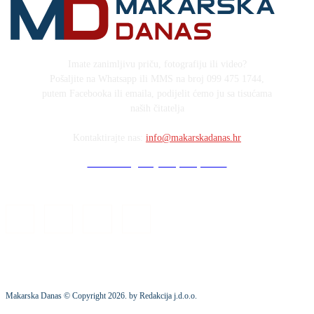
Imate zanimljivu priču, fotografiju ili video?
Pošaljite na Whatsapp ili MMS na broj 099 475 1744,
putem Facebooka ili emaila, podijelit ćemo ju sa tisućama
naših čitatelja
Kontaktirajte nas:
info@makarskadanas.hr
Stock images by Depositphotos
Makarska Danas © Copyright
2026
. by Redakcija j.d.o.o.