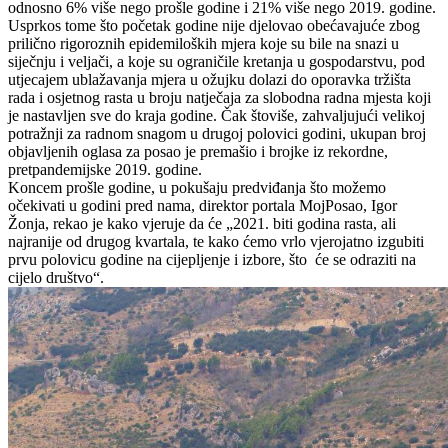
odnosno 6% više nego prošle godine i 21% više nego 2019. godine.
Usprkos tome što početak godine nije djelovao obećavajuće zbog
prilično rigoroznih epidemiloških mjera koje su bile na snazi u
siječnju i veljači, a koje su ograničile kretanja u gospodarstvu, pod
utjecajem ublažavanja mjera u ožujku dolazi do oporavka tržišta
rada i osjetnog rasta u broju natječaja za slobodna radna mjesta koji
je nastavljen sve do kraja godine. Čak štoviše, zahvaljujući velikoj
potražnji za radnom snagom u drugoj polovici godini, ukupan broj
objavljenih oglasa za posao je premašio i brojke iz rekordne,
pretpandemijske 2019. godine.
Koncem prošle godine, u pokušaju predviđanja što možemo
očekivati u godini pred nama, direktor portala MojPosao, Igor
Žonja, rekao je kako vjeruje da će „2021. biti godina rasta, ali
najranije od drugog kvartala, te kako ćemo vrlo vjerojatno izgubiti
prvu polovicu godine na cijepljenje i izbore, što će se odraziti na
cijelo društvo“.