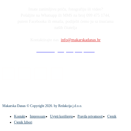
Imate zanimljivu priču, fotografiju ili video?
Pošaljite na Whatsapp ili MMS na broj 099 475 1744,
putem Facebooka ili emaila, podijelit ćemo ju sa tisućama
naših čitatelja
Kontaktirajte nas:
info@makarskadanas.hr
Stock images by Depositphotos
Makarska Danas © Copyright
2026
. by Redakcija j.d.o.o.
Kontakt
Impressum
Uvjeti korištenja
Pravila privatnosti
Cjenik
Cjenik Izbori