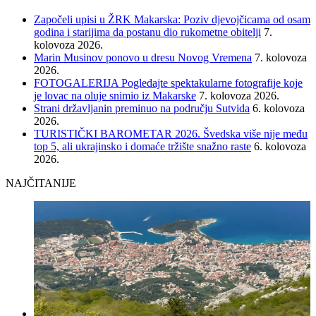
Započeli upisi u ŽRK Makarska: Poziv djevojčicama od osam
godina i starijima da postanu dio rukometne obitelji
7.
kolovoza 2026.
Marin Musinov ponovo u dresu Novog Vremena
7. kolovoza
2026.
FOTOGALERIJA Pogledajte spektakularne fotografije koje
je lovac na oluje snimio iz Makarske
7. kolovoza 2026.
Strani državljanin preminuo na području Sutvida
6. kolovoza
2026.
TURISTIČKI BAROMETAR 2026. Švedska više nije među
top 5, ali ukrajinsko i domaće tržište snažno raste
6. kolovoza
2026.
NAJČITANIJE