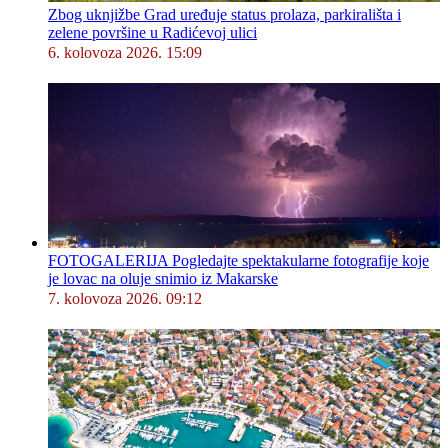
Zbog uknjižbe Grad uređuje status prolaza, parkirališta i
zelene površine u Radićevoj ulici
6. kolovoza 2026. 15:09
FOTOGALERIJA Pogledajte spektakularne fotografije koje
je lovac na oluje snimio iz Makarske
7. kolovoza 2026. 09:12