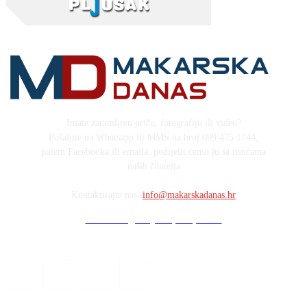
Imate zanimljivu priču, fotografiju ili video?
Pošaljite na Whatsapp ili MMS na broj 099 475 1744,
putem Facebooka ili emaila, podijelit ćemo ju sa tisućama
naših čitatelja
Kontaktirajte nas:
info@makarskadanas.hr
Stock images by Depositphotos