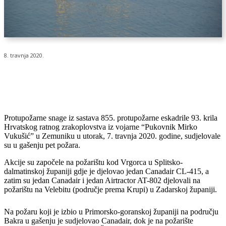
8. travnja 2020.
Protupožarne snage iz sastava 855. protupožarne eskadrile 93. krila
Hrvatskog ratnog zrakoplovstva iz vojarne “Pukovnik Mirko
Vukušić” u Zemuniku u utorak, 7. travnja 2020. godine, sudjelovale
su u gašenju pet požara.
Akcije su započele na požarištu kod Vrgorca u Splitsko-
dalmatinskoj županiji gdje je djelovao jedan Canadair CL-415, a
zatim su jedan Canadair i jedan Airtractor AT-802 djelovali na
požarištu na Velebitu (područje prema Krupi) u Zadarskoj županiji.
Na požaru koji je izbio u Primorsko-goranskoj županiji na području
Bakra u gašenju je sudjelovao Canadair, dok je na požarište