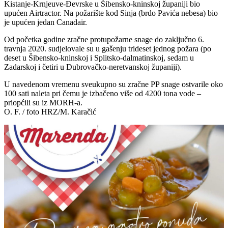
Kistanje-Krnjeuve-Đevrske u Šibensko-kninskoj županiji bio
upućen Airtractor. Na požarište kod Sinja (brdo Pavića nebesa) bio
je upućen jedan Canadair.
Od početka godine zračne protupožarne snage do zaključno 6.
travnja 2020. sudjelovale su u gašenju trideset jednog požara (po
deset u Šibensko-kninskoj i Splitsko-dalmatinskoj, sedam u
Zadarskoj i četiri u Dubrovačko-neretvanskoj županiji).
U navedenom vremenu sveukupno su zračne PP snage ostvarile oko
100 sati naleta pri čemu je izbačeno više od 4200 tona vode –
priopćili su iz MORH-a.
O. F. / foto HRZ/M. Karačić