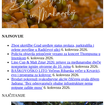
NAJNOVIJE
Zbog uknjižbe Grad uređuje status prolaza, parkirališta i
zelene površine u Radićevoj ulici
6. kolovoza 2026.
Policija objavila priopćenje vezano za koncert Thompsona u
Imotskom
6. kolovoza 2026.
Lino Cup & Mali Zmaj 2026: prijave za međunarodne dječje
nogometne turnire otvorene do 10. rujna
6. kolovoza 2026.
BAŠKOVOŠKO LITO Večeras Ribarska večer u Krvavici,
evo i programa za kolovoz:
6. kolovoza 2026.
Brodari pokrenuli svakodnevne akcije čišćenja uvala diljem
Jadrana: ‘Bez odgovarajuće obalne infrastrukture nema
potpune zaštite mora’
6. kolovoza 2026.
NAJČITANIJE