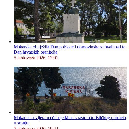
Makarska obilježila Dan pobjede i domovinske zahvalnosti te
Dan hrvatskih branitelja
5. kolovoza 2026. 13:01
Makarska rivijera među rijetkima s rastom turističkog prometa
u srpnju
5. kolovoza 2026. 19:42