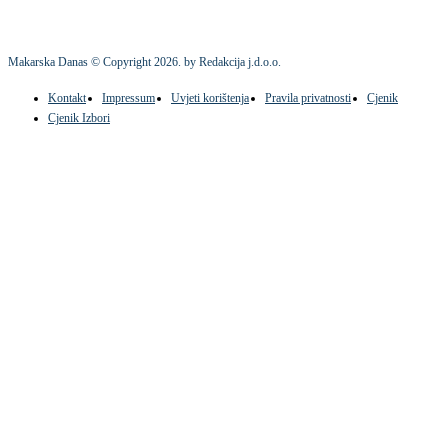
Makarska Danas © Copyright
2026
. by Redakcija j.d.o.o.
Kontakt
Impressum
Uvjeti korištenja
Pravila privatnosti
Cjenik
Cjenik Izbori