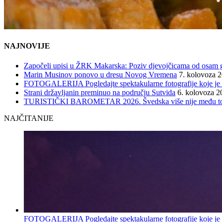
NAJNOVIJE
Započeli upisi u ŽRK Makarska: Poziv djevojčicama od osam god
Marin Musinov ponovo u dresu Novog Vremena
7. kolovoza 
FOTOGALERIJA Pogledajte spektakularne fotografije koje je l
Strani državljanin preminuo na području Sutvida
6. kolovoza 2
TURISTIČKI BAROMETAR 2026. Švedska više nije među top 5, 
NAJČITANIJE
FOTOGALERIJA Pogledajte spektakularne fotografije koje je l