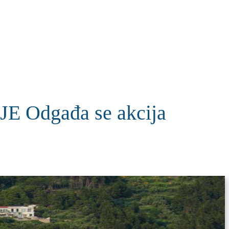
KOLUMNE
MORE
T
Odgađa se akcija