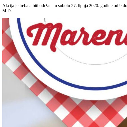
Akcija je trebala biti održana u subotu 27. lipnja 2020. godine od 9 do
M.D.