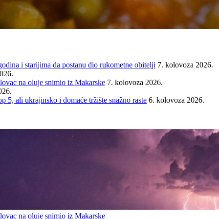
ina i starijima da postanu dio rukometne obitelji
7. kolovoza 2026.
2026.
ovac na oluje snimio iz Makarske
7. kolovoza 2026.
026.
ali ukrajinsko i domaće tržište snažno raste
6. kolovoza 2026.
ovac na oluje snimio iz Makarske