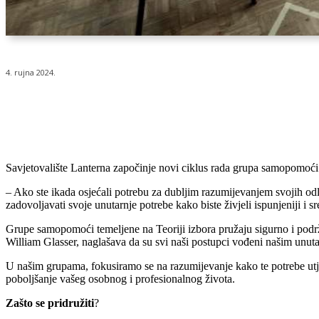
4. rujna 2024.
Udio
Savjetovalište Lanterna započinje novi ciklus rada grupa samopomoći ko
– Ako ste ikada osjećali potrebu za dubljim razumijevanjem svojih odlu
zadovoljavati svoje unutarnje potrebe kako biste živjeli ispunjeniji i sr
Grupe samopomoći temeljene na Teoriji izbora pružaju sigurno i podržav
William Glasser, naglašava da su svi naši postupci vođeni našim unut
U našim grupama, fokusiramo se na razumijevanje kako te potrebe utje
poboljšanje vašeg osobnog i profesionalnog života.
Zašto se pridružiti
?