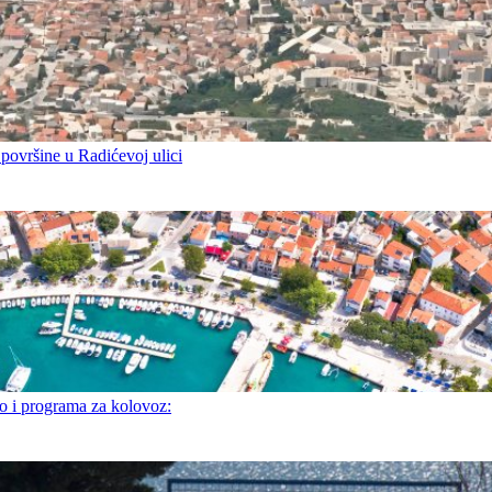
 površine u Radićevoj ulici
i programa za kolovoz: