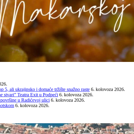
026.
ali ukrajinsko i domaće tržište snažno raste
6. kolovoza 2026.
e stvari” Teatra Exit u Podpeći
6. kolovoza 2026.
 površine u Radićevoj ulici
6. kolovoza 2026.
Imotskom
6. kolovoza 2026.