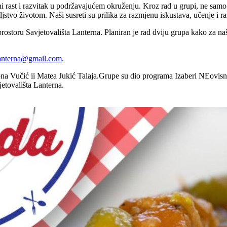
st i razvitak u podržavajućem okruženju. Kroz rad u grupi, ne samo da 
tvo životom. Naši susreti su prilika za razmjenu iskustava, učenje i rast 
 prostoru Savjetovališta Lanterna. Planiran je rad dviju grupa kako za n
elanterna@gmail.com
.
na Vučić ii Matea Jukić Talaja.Grupe su dio programa Izaberi NEovisnos
jetovališta Lanterna.