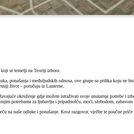
ji se temelji na Teoriji izbora.
ka, ponašanja i međuljudskih odnosa, ove grupe su prilika koju ne biste
etniji život – poručuju iz Lanterne.
ajuće okruženje gdje možete istraživati svoje unutarnje potrebe i izbore
arnjim potrebama za ljubavlju i pripadnošću, moći, slobodom, zabavom 
ču na naše odluke i ponašanje. Kroz razgovor, vježbe te poučne priče po