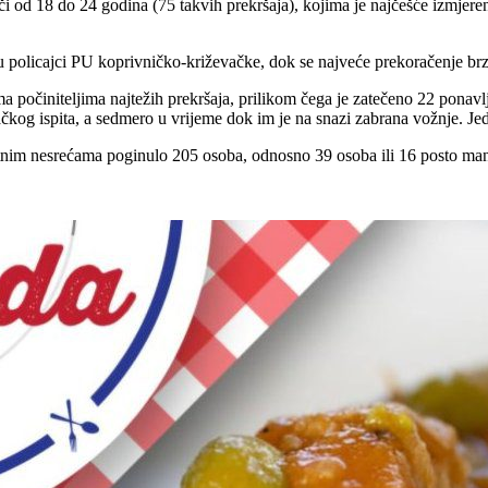
či od 18 do 24 godina (75 takvih prekršaja), kojima je najčešće izmjeren
 su policajci PU koprivničko-križevačke, dok se najveće prekoračenje b
 počiniteljima najtežih prekršaja, prilikom čega je zatečeno 22 ponavlj
ačkog ispita, a sedmero u vrijeme dok im je na snazi zabrana vožnje. Jeda
nim nesrećama poginulo 205 osoba, odnosno 39 osoba ili 16 posto man