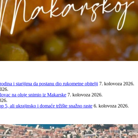
ina i starijima da postanu dio rukometne obitelji
7. kolovoza 2026.
2026.
ovac na oluje snimio iz Makarske
7. kolovoza 2026.
026.
ali ukrajinsko i domaće tržište snažno raste
6. kolovoza 2026.