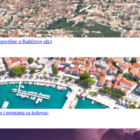
 površine u Radićevoj ulici
i programa za kolovoz: