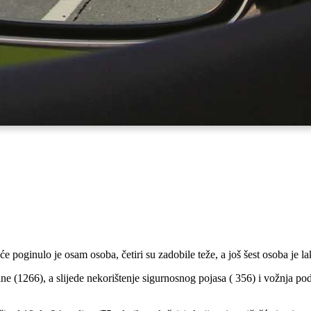
poginulo je osam osoba, četiri su zadobile teže, a još šest osoba je lak
e (1266), a slijede nekorištenje sigurnosnog pojasa ( 356) i vožnja po