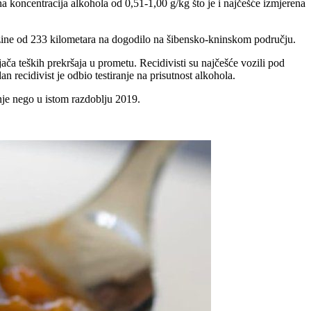
a koncentracija alkohola od 0,51-1,00 g/kg što je i najčešće izmjerena
rzine od 233 kilometara na dogodilo na šibensko-kninskom području.
ača teških prekršaja u prometu. Recidivisti su najčešće vozili pod
n recidivist je odbio testiranje na prisutnost alkohola.
je nego u istom razdoblju 2019.