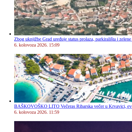
Zbog uknjižbe Grad uređuje status prolaza, parkirališta i zelene
6. kolovoza 2026. 15:09
BAŠKOVOŠKO LITO Večeras Ribarska večer u Krvavici, evo 
6. kolovoza 2026. 11:59