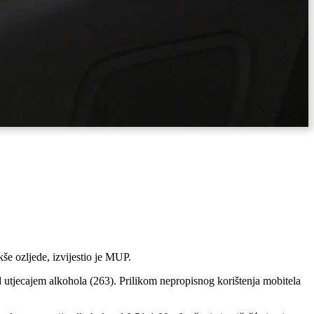
še ozljede, izvijestio je MUP.
d utjecajem alkohola (263). Prilikom nepropisnog korištenja mobitela