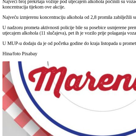
Najveći broj prekršaja vožnje pod utjecajem alkohola počinili su voza
koncentracija tijekom ove akcije.
Najveću izmjerenu koncentraciju alkohola od 2,8 promila zabilježili
U nadzoru prometa aktivnosti policije bile su posebice usmjerene prema
utjecajem alkohola (11 slučajeva), pet ih je vozilo prije polaganja voz
U MUP-u dodaju da je od početka godine do kraja listopada u promet
Hina/foto Pixabay