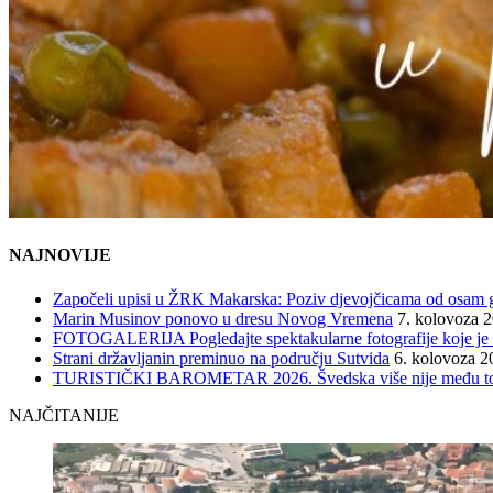
NAJNOVIJE
Započeli upisi u ŽRK Makarska: Poziv djevojčicama od osam god
Marin Musinov ponovo u dresu Novog Vremena
7. kolovoza 
FOTOGALERIJA Pogledajte spektakularne fotografije koje je l
Strani državljanin preminuo na području Sutvida
6. kolovoza 2
TURISTIČKI BAROMETAR 2026. Švedska više nije među top 5, 
NAJČITANIJE