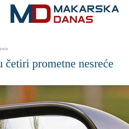
RIVIJERA
VIJESTI
MOZAIK
MAKARSKA
SPOR
sreće
 četiri prometne nesreće