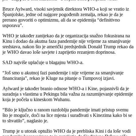
Bruce Aylward, visoki savjetnik direktora WHO-a koji se vratio iz
Španjolske, jedne od najgore pogođenih zemalja, rekao je da je
prerano govoriti o optimizmu, ali da se epidemija “definitivno
usporava”.
WHO je također zanijekao da je organizacija snažno fokusirana na
Kinu i dodao da akutna faza pandemije nije vrijeme za smanjivanje
sredstava, nakon što je američki predsjednik Donald Trump rekao da
je WHO davao loše savjete i zaprijetio rezanjem doprinosa.
SAD najviše uplaćuje u blagajnu WHO-a.
“Još smo u akutnoj fazi pandemije i nije vrijeme za smanjivanje
financiranja”, rekao je Kluge na pitanje o Tumpovoj izjavi.
Aylward je također branio odnose WHO-a i Kine, pojasnivši da je
suradnja s vlastima u Pekingu bila važna za razumijevanje epidemije
koja je počela u kineskom Wuhanu.
“Bilo je ključno u ranom razdoblju pandemije imati pristup svemu
što je moguće, doći na lice mjesta i surađivati s Kinezima kako bi se
to shvatilo”, naglasio je.
Trump je u utorak optužio WHO da je prebliska Kini i da loše vodi