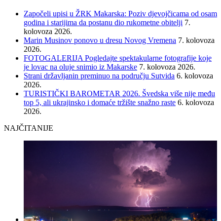
Započeli upisi u ŽRK Makarska: Poziv djevojčicama od osam
godina i starijima da postanu dio rukometne obitelji
7.
kolovoza 2026.
Marin Musinov ponovo u dresu Novog Vremena
7. kolovoza
2026.
FOTOGALERIJA Pogledajte spektakularne fotografije koje
je lovac na oluje snimio iz Makarske
7. kolovoza 2026.
Strani državljanin preminuo na području Sutvida
6. kolovoza
2026.
TURISTIČKI BAROMETAR 2026. Švedska više nije među
top 5, ali ukrajinsko i domaće tržište snažno raste
6. kolovoza
2026.
NAJČITANIJE