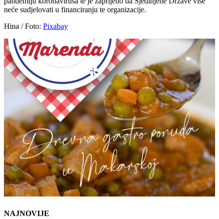
pandemiju koronavirusa te je zaprijetio da Sjedinjene Države više
neće sudjelovati u financiranju te organizacije.
Hina / Foto:
Pixabay
NAJNOVIJE