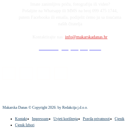
Imate zanimljivu priču, fotografiju ili video?
Pošaljite na Whatsapp ili MMS na broj 099 475 1744,
putem Facebooka ili emaila, podijelit ćemo ju sa tisućama
naših čitatelja
Kontaktirajte nas:
info@makarskadanas.hr
Stock images by Depositphotos
Makarska Danas © Copyright
2026
. by Redakcija j.d.o.o.
Kontakt
Impressum
Uvjeti korištenja
Pravila privatnosti
Cjenik
Cjenik Izbori