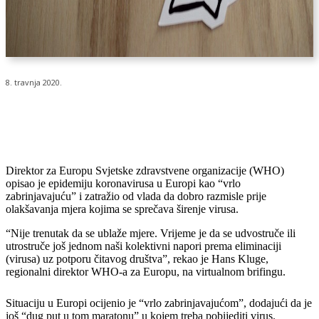
8. travnja 2020.
Direktor za Europu Svjetske zdravstvene organizacije (WHO)
opisao je epidemiju koronavirusa u Europi kao “vrlo
zabrinjavajuću” i zatražio od vlada da dobro razmisle prije
olakšavanja mjera kojima se sprečava širenje virusa.
“Nije trenutak da se ublaže mjere. Vrijeme je da se udvostruče ili
utrostruče još jednom naši kolektivni napori prema eliminaciji
(virusa) uz potporu čitavog društva”, rekao je Hans Kluge,
regionalni direktor WHO-a za Europu, na virtualnom brifingu.
Situaciju u Europi ocijenio je “vrlo zabrinjavajućom”, dodajući da je
još “dug put u tom maratonu” u kojem treba pobijediti virus.