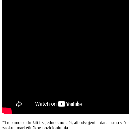
“Trebamo se družiti i zajedno smo jači, ali odvojeni – danas smo više
zaokret marketinškog pozicioniranja.