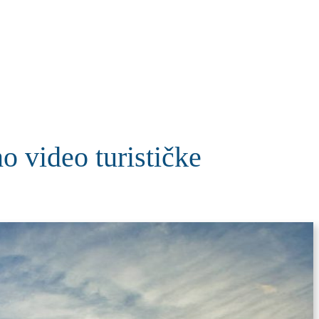
KOLUMNE
MORE
T
video turističke