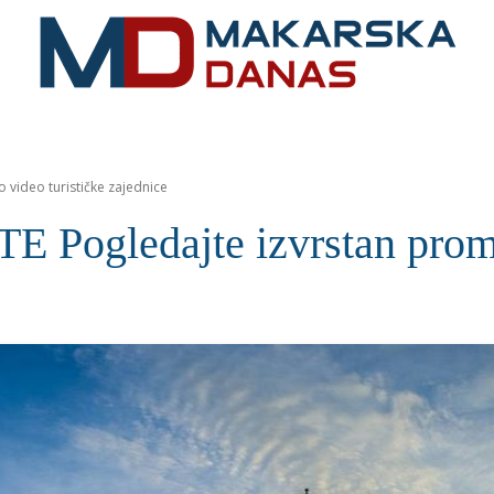
RIVIJERA
VIJESTI
MOZAIK
MAKARSKA
SPOR
 video turističke zajednice
ogledajte izvrstan promo 