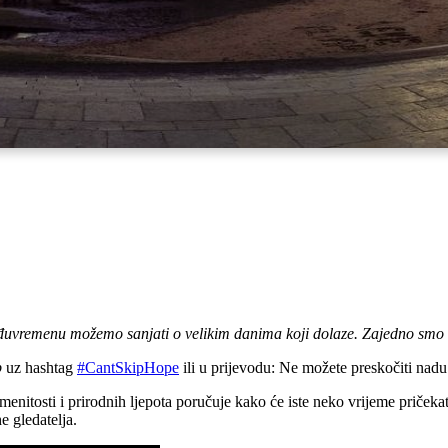
uvremenu možemo sanjati o velikim danima koji dolaze.
Zajedno smo
p
uz hashtag
#CantSkipHope
ili u prijevodu: Ne možete preskočiti nadu
itosti i prirodnih ljepota poručuje kako će iste neko vrijeme pričekati,
e gledatelja.