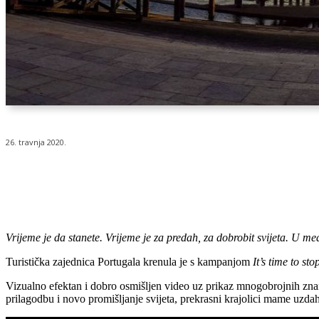
26. travnja 2020.
Udio
Vrijeme je da stanete.
Vrijeme je za predah, za dobrobit svijeta.
U međ
Turistička zajednica Portugala krenula je s kampanjom
It’s time to sto
Vizualno efektan i dobro osmišljen video uz prikaz mnogobrojnih znamen
prilagodbu i novo promišljanje svijeta, prekrasni krajolici mame uzdah