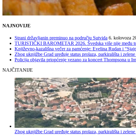
NAJNOVIJE
Strani državljanin preminuo na području Sutvida
6. kolovoza 2
TURISTIČKI BAROMETAR 2026. Švedska više nije među top 5, 
Književno-kazališna večer za pamćenje: Evelina Rudan i “Sjajn
Zbog uknjižbe Grad uređuje status prolaza, parkirališta i zelene
Policija objavila priopćenje vezano za koncert Thompsona u 
NAJČITANIJE
Zbog uknjižbe Grad uređuje status prolaza, parkirališta i zelene