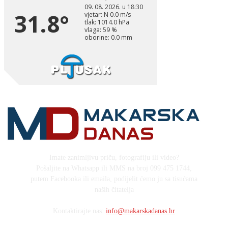
Imate zanimljivu priču, fotografiju ili video?
Pošaljite na Whatsapp ili MMS na broj 099 475 1744,
putem Facebooka ili emaila, podijelit ćemo ju sa tisućama
naših čitatelja
Kontaktirajte nas:
info@makarskadanas.hr