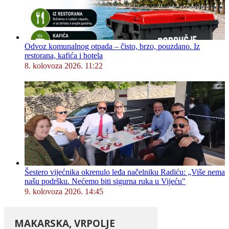
Odvoz komunalnog otpada – čisto, brzo, pouzdano. Iz
restorana, kafića i hotela
8. kolovoza 2026. 11:22
Šestero vijećnika okrenulo leđa načelniku Radiću: „Više nema
našu podršku. Nećemo biti sigurna ruka u Vijeću"
9. kolovoza 2026. 14:45