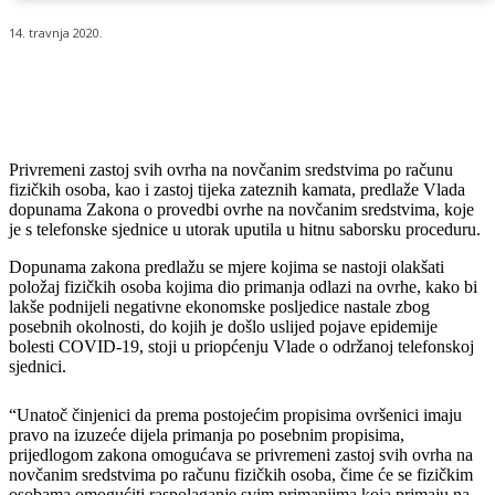
14. travnja 2020.
Privremeni zastoj svih ovrha na novčanim sredstvima po računu
fizičkih osoba, kao i zastoj tijeka zateznih kamata, predlaže Vlada
dopunama Zakona o provedbi ovrhe na novčanim sredstvima, koje
je s telefonske sjednice u utorak uputila u hitnu saborsku proceduru.
Dopunama zakona predlažu se mjere kojima se nastoji olakšati
položaj fizičkih osoba kojima dio primanja odlazi na ovrhe, kako bi
lakše podnijeli negativne ekonomske posljedice nastale zbog
posebnih okolnosti, do kojih je došlo uslijed pojave epidemije
bolesti COVID-19, stoji u priopćenju Vlade o održanoj telefonskoj
sjednici.
“Unatoč činjenici da prema postojećim propisima ovršenici imaju
pravo na izuzeće dijela primanja po posebnim propisima,
prijedlogom zakona omogućava se privremeni zastoj svih ovrha na
novčanim sredstvima po računu fizičkih osoba, čime će se fizičkim
osobama omogućiti raspolaganje svim primanjima koja primaju na