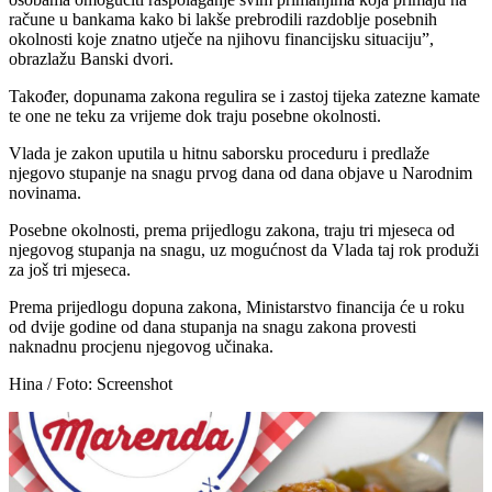
račune u bankama kako bi lakše prebrodili razdoblje posebnih
okolnosti koje znatno utječe na njihovu financijsku situaciju”,
obrazlažu Banski dvori.
Također, dopunama zakona regulira se i zastoj tijeka zatezne kamate
te one ne teku za vrijeme dok traju posebne okolnosti.
Vlada je zakon uputila u hitnu saborsku proceduru i predlaže
njegovo stupanje na snagu prvog dana od dana objave u Narodnim
novinama.
Posebne okolnosti, prema prijedlogu zakona, traju tri mjeseca od
njegovog stupanja na snagu, uz mogućnost da Vlada taj rok produži
za još tri mjeseca.
Prema prijedlogu dopuna zakona, Ministarstvo financija će u roku
od dvije godine od dana stupanja na snagu zakona provesti
naknadnu procjenu njegovog učinaka.
Hina / Foto: Screenshot