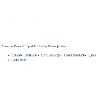
Stock images by Depositphotos
Makarska Danas © Copyright
2026
. by Redakcija j.d.o.o.
Kontakt
Impressum
Uvjeti korištenja
Pravila privatnosti
Cjenik
Cjenik Izbori