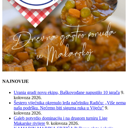
NAJNOVIJE
Urania gradi novu ekipu, Baškovođane napustilo 10 igrača
9.
kolovoza 2026.
Šestero vijećnika okrenulo leđa načelniku Radiću: „Više nema
našu podršku. Nećemo biti sigurna ruka u Vijeću”
9.
kolovoza 2026.
Galeb potvrdio dominaciju i na drugom turniru Lige
Makarske rivijere
9. kolovoza 2026.