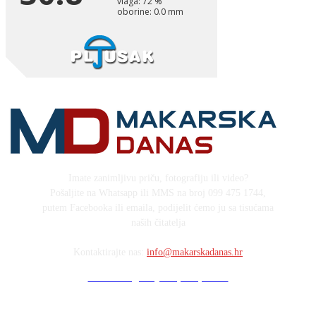
Imate zanimljivu priču, fotografiju ili video?
Pošaljite na Whatsapp ili MMS na broj 099 475 1744,
putem Facebooka ili emaila, podijelit ćemo ju sa tisućama
naših čitatelja
Kontaktirajte nas:
info@makarskadanas.hr
Stock images by Depositphotos