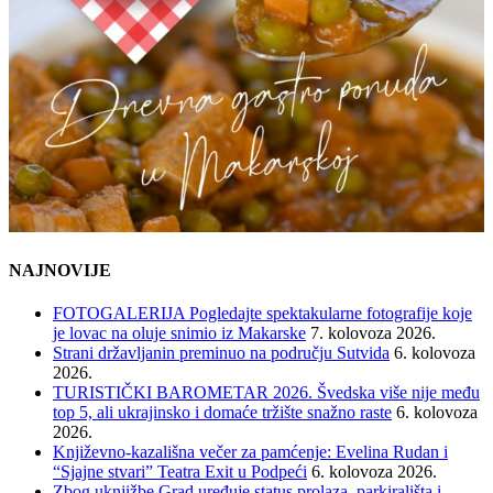
NAJNOVIJE
FOTOGALERIJA Pogledajte spektakularne fotografije koje
je lovac na oluje snimio iz Makarske
7. kolovoza 2026.
Strani državljanin preminuo na području Sutvida
6. kolovoza
2026.
TURISTIČKI BAROMETAR 2026. Švedska više nije među
top 5, ali ukrajinsko i domaće tržište snažno raste
6. kolovoza
2026.
Književno-kazališna večer za pamćenje: Evelina Rudan i
“Sjajne stvari” Teatra Exit u Podpeći
6. kolovoza 2026.
Zbog uknjižbe Grad uređuje status prolaza, parkirališta i