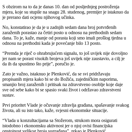
S obzirom na to da je danas 10. dan od posljednjeg postroženja
mjera, koje su stupile na snagu 28. studenog, premijer je istaknuo da
je prerano dati ocjenu njihovog učinka.
No, konstatirao je da je u zadnjih sedam dana broj potvrđenih
zaraženih porastao za četiri posto u odnosu na prethodnih sedam
dana. To je, kaže, manje od porasta koji smo imali prošlog tjedna u
odnosu na prethodni kada je povećanje bilo 13 posto.
“Premda je riječ o ohrabrujućem signalu, to još uvijek nije dovoljno
jer nam se porast visokih brojeva još uvijek nije zaustavio, a cilj je
da ih da spustimo što prije”, poručio je.
Zato je važno, istaknuo je Plenković, da se svi pridržavaju
propisanih mjera kako bi se do Božića, zajedničkim naporima,
smanjio broj zaraženih i pritisak na zdravstveno osoblje koje daje
sve od sebe kako bi se spasio svaki život i održavao zdravstveni
sustav.
Prvi prioritet Vlade je očuvanje zdravlja građana, spašavanje svakog
života, ali su isto tako, kaže, svjesni ekonomske situacije.
“Vlada u konzultacijama sa Stožerom, strukom mora osigurati
istodobno i ekonomsku aktivnost jer o njoj ovisi financijska
opstojnost velikog broja sugrađana”, rekao je Plenković.