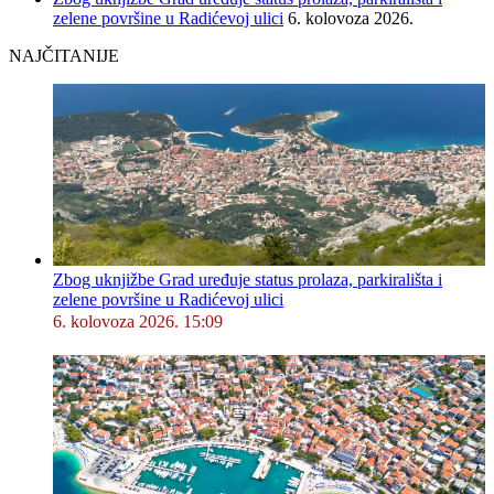
zelene površine u Radićevoj ulici
6. kolovoza 2026.
NAJČITANIJE
Zbog uknjižbe Grad uređuje status prolaza, parkirališta i
zelene površine u Radićevoj ulici
6. kolovoza 2026. 15:09