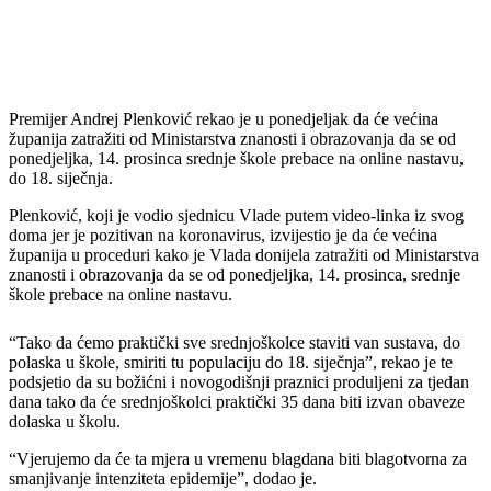
Premijer Andrej Plenković rekao je u ponedjeljak da će većina
županija zatražiti od Ministarstva znanosti i obrazovanja da se od
ponedjeljka, 14. prosinca srednje škole prebace na online nastavu,
do 18. siječnja.
Plenković, koji je vodio sjednicu Vlade putem video-linka iz svog
doma jer je pozitivan na koronavirus, izvijestio je da će većina
županija u proceduri kako je Vlada donijela zatražiti od Ministarstva
znanosti i obrazovanja da se od ponedjeljka, 14. prosinca, srednje
škole prebace na online nastavu.
“Tako da ćemo praktički sve srednjoškolce staviti van sustava, do
polaska u škole, smiriti tu populaciju do 18. siječnja”, rekao je te
podsjetio da su božićni i novogodišnji praznici produljeni za tjedan
dana tako da će srednjoškolci praktički 35 dana biti izvan obaveze
dolaska u školu.
“Vjerujemo da će ta mjera u vremenu blagdana biti blagotvorna za
smanjivanje intenziteta epidemije”, dodao je.