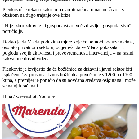
Plenković je rekao i kako treba voditi računa o načinu života s
obzirom na dugo trajanje ove krize.
“Nije izbor zdravlje ili gospodarstvo, već zdravlje i gospodarstvo”,
poručio je.
Dodao je da Vlada poduzima mjere koje će pomoći poduzetnicima,
osobito privatnom sektoru, ocijenivši da se Vlada pokazala – u
pogledu svojih aktivnosti i pravovremenosti intervencija – na razini
kakva nije dosad viđena.
Plenković je izvijestio da će božićnice za državni i javni sektor biti
isplaćene 18. prosinca. Iznos božićnica povećan je s 1200 na 1500
kuna, a premijer je poručio da su novčana sredstva osigurana i može
se na njih računati.
Hina / screenshot: Youtube