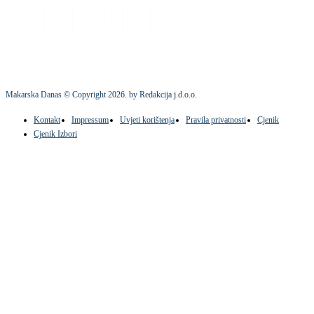
Makarska Danas © Copyright
2026
. by Redakcija j.d.o.o.
Kontakt
Impressum
Uvjeti korištenja
Pravila privatnosti
Cjenik
Cjenik Izbori