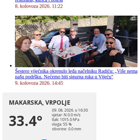
8. kolovoza 2026. 11:22
Šestero vijećnika okrenulo leđa načelniku Radiću: „Više nema
našu podršku. Nećemo biti sigurna ruka u Vijeću"
9. kolovoza 2026. 14:45