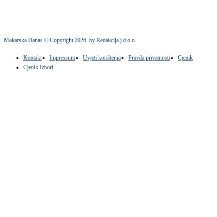
Makarska Danas © Copyright
2026
. by Redakcija j.d.o.o.
Kontakt
Impressum
Uvjeti korištenja
Pravila privatnosti
Cjenik
Cjenik Izbori