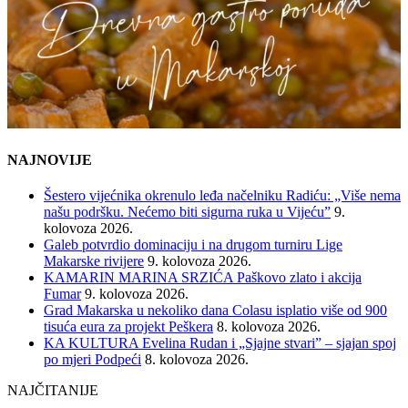
NAJNOVIJE
Šestero vijećnika okrenulo leđa načelniku Radiću: „Više nema
našu podršku. Nećemo biti sigurna ruka u Vijeću”
9.
kolovoza 2026.
Galeb potvrdio dominaciju i na drugom turniru Lige
Makarske rivijere
9. kolovoza 2026.
KAMARIN MARINA SRZIĆA Paškovo zlato i akcija
Fumar
9. kolovoza 2026.
Grad Makarska u nekoliko dana Colasu isplatio više od 900
tisuća eura za projekt Peškera
8. kolovoza 2026.
KA KULTURA Evelina Rudan i „Sjajne stvari” – sjajan spoj
po mjeri Podpeći
8. kolovoza 2026.
NAJČITANIJE