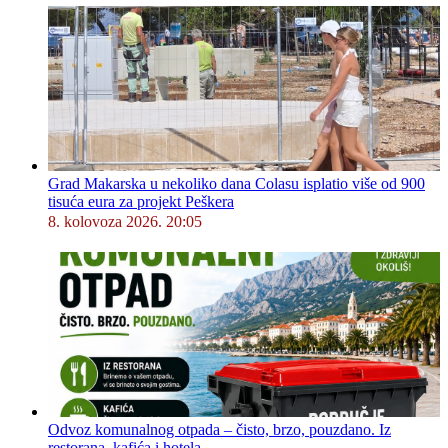
Grad Makarska u nekoliko dana Colasu isplatio više od 900
tisuća eura za projekt Peškera
8. kolovoza 2026. 20:05
Odvoz komunalnog otpada – čisto, brzo, pouzdano. Iz
restorana, kafića i hotela