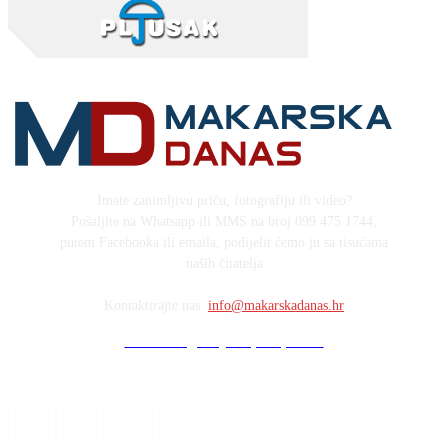
Imate zanimljivu priču, fotografiju ili video?
Pošaljite na Whatsapp ili MMS na broj 099 475 1744,
putem Facebooka ili emaila, podijelit ćemo ju sa tisućama
naših čitatelja
Kontaktirajte nas:
info@makarskadanas.hr
Stock images by Depositphotos