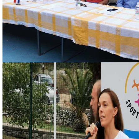
sport_inpuls_kamp01