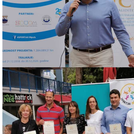
sport_inpuls_kamp07