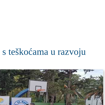
KOLUMNE
MORE
T
s teškoćama u razvoju