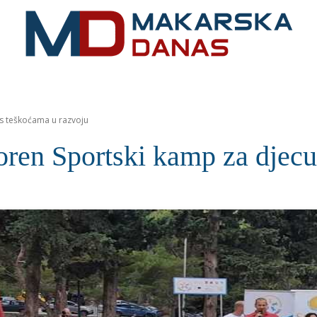
RIVIJERA
VIJESTI
MOZAIK
MAKARSKA
SPOR
 s teškoćama u razvoju
en Sportski kamp za djecu 