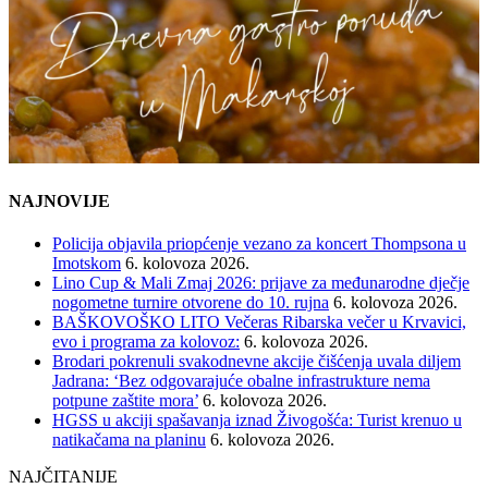
NAJNOVIJE
Policija objavila priopćenje vezano za koncert Thompsona u
Imotskom
6. kolovoza 2026.
Lino Cup & Mali Zmaj 2026: prijave za međunarodne dječje
nogometne turnire otvorene do 10. rujna
6. kolovoza 2026.
BAŠKOVOŠKO LITO Večeras Ribarska večer u Krvavici,
evo i programa za kolovoz:
6. kolovoza 2026.
Brodari pokrenuli svakodnevne akcije čišćenja uvala diljem
Jadrana: ‘Bez odgovarajuće obalne infrastrukture nema
potpune zaštite mora’
6. kolovoza 2026.
HGSS u akciji spašavanja iznad Živogošća: Turist krenuo u
natikačama na planinu
6. kolovoza 2026.
NAJČITANIJE