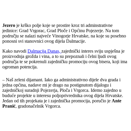
Jezero
je krško polje koje se prostire kroz tri adminstrativne
jedinice: Grad Vrgorac, Grad Ploče i Općinu Pojezerje. Na tom
području se nalazi najveće Vinogorje Hrvatske, na koje su posebno
ponosni svi stanovnici ovog dijela Dalmacije.
Kako navodi
Dalmacija Danas,
zajednički interes sviju uspješna je
proizvodnja grožda i vina, a to su prepoznali i čelni ljudi ovog
područja te se pokrenuli zajedničku promociju ovog bisera, koji ima
ogroman potencija.
– Naš zeleni dijamant. Iako ga administrativno dijele dva grada i
jedna općina, nadave mi je drago na postignutom dijalogu i
zajedničkoj suradnji Pojezerja, Ploča i Vrgorca. Idemo zajedno u
buduće projekte u interesu poljoprivrednika ovog dijela Hrvatske.
Jedan od tih projekata je i zajednička promocija, poručio je
Ante
Pranić
, gradonačelnik Vrgorca.