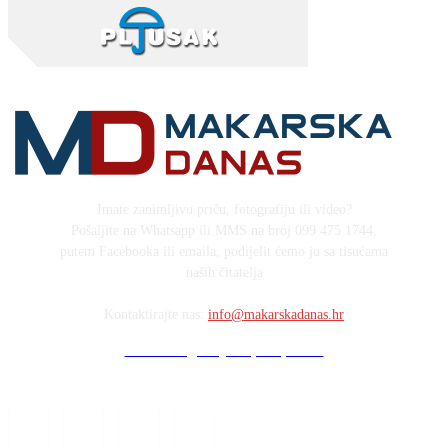
Imate zanimljivu priču, fotografiju ili video?
Pošaljite na Whatsapp ili MMS na broj 099 475 1744,
putem Facebooka ili emaila, podijelit ćemo ju sa tisućama
naših čitatelja
Kontaktirajte nas:
info@makarskadanas.hr
Stock images by Depositphotos