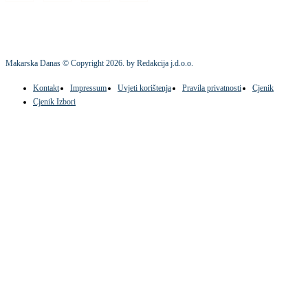
Makarska Danas © Copyright
2026
. by Redakcija j.d.o.o.
Kontakt
Impressum
Uvjeti korištenja
Pravila privatnosti
Cjenik
Cjenik Izbori