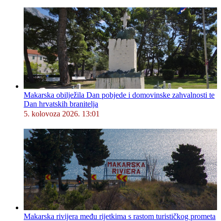
Makarska obilježila Dan pobjede i domovinske zahvalnosti te
Dan hrvatskih branitelja
5. kolovoza 2026. 13:01
Makarska rivijera među rijetkima s rastom turističkog prometa