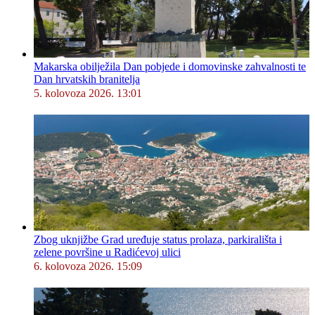
Makarska obilježila Dan pobjede i domovinske zahvalnosti te
Dan hrvatskih branitelja
5. kolovoza 2026. 13:01
Zbog uknjižbe Grad uređuje status prolaza, parkirališta i
zelene površine u Radićevoj ulici
6. kolovoza 2026. 15:09