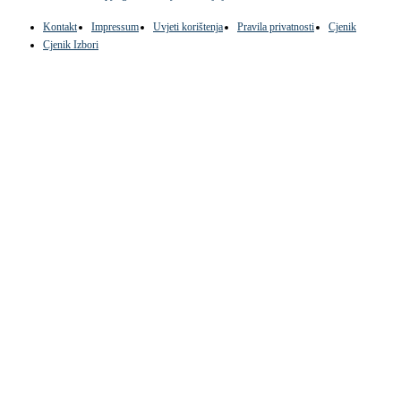
Kontakt
Impressum
Uvjeti korištenja
Pravila privatnosti
Cjenik
Cjenik Izbori