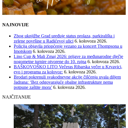
NAJNOVIJE
Zbog uknjižbe Grad uređuje status prolaza, parkirališta i
zelene površine u Radićevoj ulici
6. kolovoza 2026.
Policija objavila priopćenje vezano za koncert Thompsona u
Imotskom
6. kolovoza 2026.
Lino Cup & Mali Zmaj 2026: prijave za međunarodne dječje
nogometne turnire otvorene do 10. rujna
6. kolovoza 2026.
BAŠKOVOŠKO LITO Večeras Ribarska večer u Krvavici,
evo i programa za kolovoz:
6. kolovoza 2026.
Brodari pokrenuli svakodnevne akcije čišćenja uvala diljem
Jadrana: ‘Bez odgovarajuće obalne infrastrukture nema
potpune zaštite mora’
6. kolovoza 2026.
NAJČITANIJE