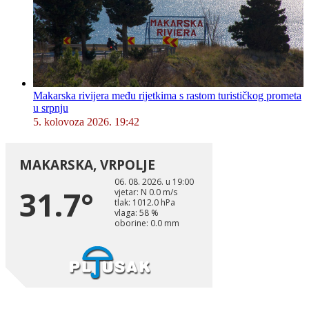
Makarska rivijera među rijetkima s rastom turističkog prometa
u srpnju
5. kolovoza 2026. 19:42