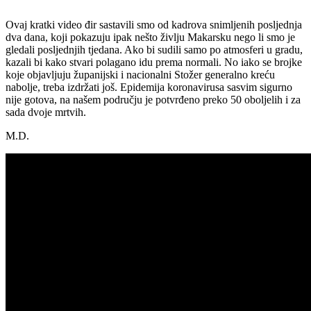
Ovaj kratki video đir sastavili smo od kadrova snimljenih posljednja
dva dana, koji pokazuju ipak nešto življu Makarsku nego li smo je
gledali posljednjih tjedana. Ako bi sudili samo po atmosferi u gradu,
kazali bi kako stvari polagano idu prema normali. No iako se brojke
koje objavljuju županijski i nacionalni Stožer generalno kreću
nabolje, treba izdržati još. Epidemija koronavirusa sasvim sigurno
nije gotova, na našem području je potvrđeno preko 50 oboljelih i za
sada dvoje mrtvih.
M.D.