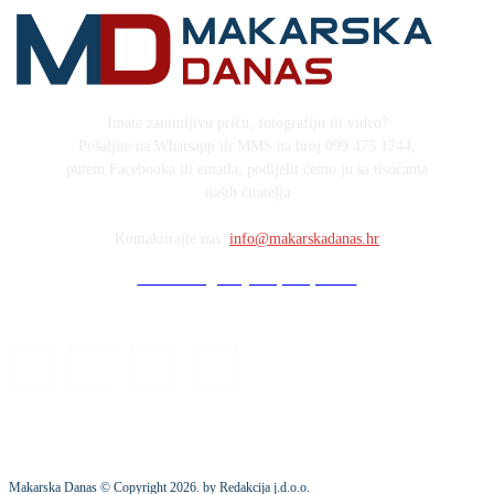
Imate zanimljivu priču, fotografiju ili video?
Pošaljite na Whatsapp ili MMS na broj 099 475 1744,
putem Facebooka ili emaila, podijelit ćemo ju sa tisućama
naših čitatelja
Kontaktirajte nas:
info@makarskadanas.hr
Stock images by Depositphotos
Makarska Danas © Copyright
2026
. by Redakcija j.d.o.o.