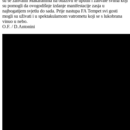
su se zahvalili Makaranima na odazivu te uputili i zahvale svima koji
su pomogli da ovogodišnje izdanje manifestacije zasja u
najbogatijem svjetlu do sada. Prije nastupa FA Tempet svi gosti
mogli su uživati i u spektakularnom vatrometu koji se s lukobrana
vinuo u nebo.
O.F. / D.Antonini