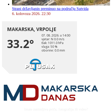
Strani državljanin preminuo na području Sutvida
6. kolovoza 2026. 22:30
Imate zanimljivu priču, fotografiju ili video?