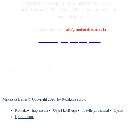
Pošaljite na Whatsapp ili MMS na broj 099 475 1744,
putem Facebooka ili emaila, podijelit ćemo ju sa tisućama
naših čitatelja
Kontaktirajte nas:
info@makarskadanas.hr
Stock images by Depositphotos
Makarska Danas © Copyright
2026
. by Redakcija j.d.o.o.
Kontakt
Impressum
Uvjeti korištenja
Pravila privatnosti
Cjenik
Cjenik Izbori