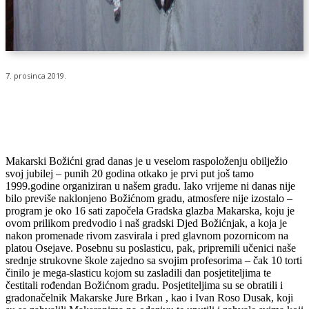
7. prosinca 2019.
Makarski Božićni grad danas je u veselom raspoloženju obilježio
svoj jubilej – punih 20 godina otkako je prvi put još tamo
1999.godine organiziran u našem gradu. Iako vrijeme ni danas nije
bilo previše naklonjeno Božićnom gradu, atmosfere nije izostalo –
program je oko 16 sati započela Gradska glazba Makarska, koju je
ovom prilikom predvodio i naš gradski Djed Božićnjak, a koja je
nakon promenade rivom zasvirala i pred glavnom pozornicom na
platou Osejave. Posebnu su poslasticu, pak, pripremili učenici naše
srednje strukovne škole zajedno sa svojim profesorima – čak 10 torti
činilo je mega-slasticu kojom su zasladili dan posjetiteljima te
čestitali rođendan Božićnom gradu. Posjetiteljima su se obratili i
gradonačelnik Makarske Jure Brkan , kao i Ivan Roso Dusak, koji