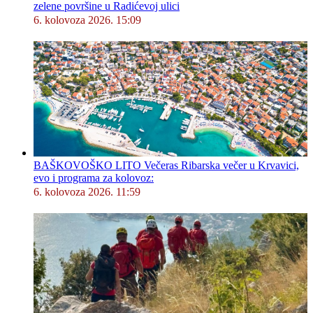
zelene površine u Radićevoj ulici
6. kolovoza 2026. 15:09
BAŠKOVOŠKO LITO Večeras Ribarska večer u Krvavici,
evo i programa za kolovoz:
6. kolovoza 2026. 11:59