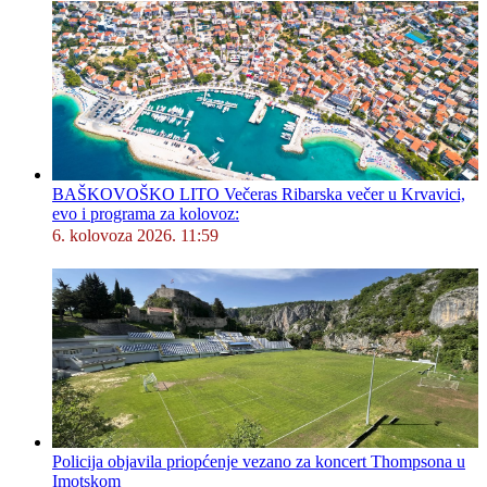
BAŠKOVOŠKO LITO Večeras Ribarska večer u Krvavici,
evo i programa za kolovoz:
6. kolovoza 2026. 11:59
Policija objavila priopćenje vezano za koncert Thompsona u
Imotskom