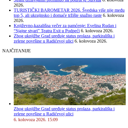
2026.
TURISTIČKI BAROMETAR 2026. Švedska više nije među
top 5, ali ukrajinsko i domaće tržište snažno raste
6. kolovoza
2026.
Književno-kazališna večer za pamćenje: Evelina Rudan i
“Sjajne stvari” Teatra Exit u Podpeći
6. kolovoza 2026.
Zbog uknjižbe Grad uređuje status prolaza, parkirališta i
zelene površine u Radićevoj ulici
6. kolovoza 2026.
NAJČITANIJE
Zbog uknjižbe Grad uređuje status prolaza, parkirališta i
zelene površine u Radićevoj ulici
6. kolovoza 2026. 15:09