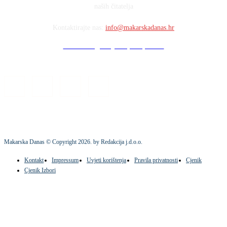
naših čitatelja
Kontaktirajte nas:
info@makarskadanas.hr
Stock images by Depositphotos
Makarska Danas © Copyright
2026
. by Redakcija j.d.o.o.
Kontakt
Impressum
Uvjeti korištenja
Pravila privatnosti
Cjenik
Cjenik Izbori