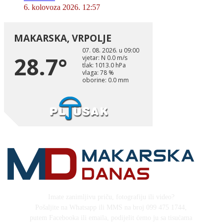
6. kolovoza 2026. 12:57
Imate zanimljivu priču, fotografiju ili video?
Pošaljite na Whatsapp ili MMS na broj 099 475 1744,
putem Facebooka ili emaila, podijelit ćemo ju sa tisućama