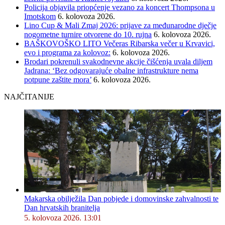
Policija objavila priopćenje vezano za koncert Thompsona u
Imotskom
6. kolovoza 2026.
Lino Cup & Mali Zmaj 2026: prijave za međunarodne dječje
nogometne turnire otvorene do 10. rujna
6. kolovoza 2026.
BAŠKOVOŠKO LITO Večeras Ribarska večer u Krvavici,
evo i programa za kolovoz:
6. kolovoza 2026.
Brodari pokrenuli svakodnevne akcije čišćenja uvala diljem
Jadrana: ‘Bez odgovarajuće obalne infrastrukture nema
potpune zaštite mora’
6. kolovoza 2026.
NAJČITANIJE
Makarska obilježila Dan pobjede i domovinske zahvalnosti te
Dan hrvatskih branitelja
5. kolovoza 2026. 13:01