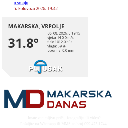
u srpnju
5. kolovoza 2026. 19:42
Imate zanimljivu priču, fotografiju ili video?
Pošaljite na Whatsapp ili MMS na broj 099 475 1744,