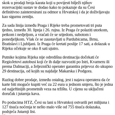
skok u prodaji broja karata koji u povijesti bilježi njihov
rezervacijski sustav te dodao kako to pokazuje da su Česi
definitivno zainteresirani za odmor u Hrvatskoj i da je doživljavaju
kao sigurnu zemlju.
Za sada linija između Praga i Rijeke treba prometovati tri puta
tjedno, između 30. lipnja i 26. rujna. Iz Praga će polaziti utorkom,
petkom i nedjeljom, a vraćati će se srijedom, subotom i
ponedjeljkom. Vlak će se zaustavljati u Pardubicama, Brnu,
Bratislavi i Ljubljani. Iz Praga će kretati poslije 17 sati, a dolazak u
Rijeku očekuje se oko 8 sati ujutro.
Putnike kojima Rijeka nije odredišna destinacija dočekati će
RegioJetovi autobusi koji će ih dalje razvoziti po Istri, Kvarneru ili
prema Dalmaciji, a željeznički operater garantira prijevoz do ukupno
29 destinacija, od kojih su najdalje Makarska i Podgora.
Razlog dobre prodaje, između ostalog, jest i najava operatera da će
karte biti moguće kupiti već za 22 eura u jednom smjeru, što je jedna
od najjeftinijih prometnih veza na tržištu. U cijenu su uključeni
doručak i jutarnja kava.
Po podacima HTZ, Česi su lani u Hrvatskoj ostvarili pet milijuna i
127 tisuća noćenja te nešto malo više od 755 tisuća dolazaka,
podsjeća Jutarnji list.