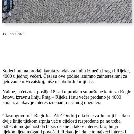
13. lipnja 2020.
Sudeći prema prodaji karata za vlak za liniju između Praga i Rijeke,
4000 u jednoj večeri, Česi su ove godine iznimno zainteresirani za
ljetovanje u Hrvatskoj, piše u subotu Jutarnji list.
Naime, u četvrtak poslije 18 sati u prodaju su puštene karte za Regio
Jetovu izravnu liniju Prag – Rijeka i istu večer prodano je 4000
karata, a takav je interes iznenadio i samog operatera.
Glasnogovornik RegioJeta Aleš Ondruj otkrio je za Jutarnji list da su
dvije linije tijekom srpnja već u cijelosti rasprodane pa ne treba
odbaciti mogućnost da bi se, ostane li takav interes, broj linija
tijekom ljeta mogao i povećati. Rekao je i da je to najveći interes i