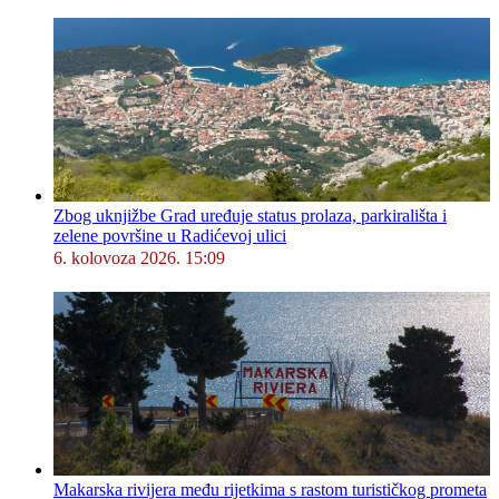
Zbog uknjižbe Grad uređuje status prolaza, parkirališta i
zelene površine u Radićevoj ulici
6. kolovoza 2026. 15:09
Makarska rivijera među rijetkima s rastom turističkog prometa