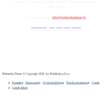
putem Facebooka ili emaila, podijelit ćemo ju sa tisućama
naših čitatelja
Kontaktirajte nas:
info@makarskadanas.hr
Stock images by Depositphotos
Makarska Danas © Copyright
2026
. by Redakcija j.d.o.o.
Kontakt
Impressum
Uvjeti korištenja
Pravila privatnosti
Cjenik
Cjenik Izbori