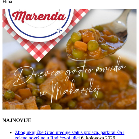
Hina
NAJNOVIJE
Zbog uknjižbe Grad uređuje status prolaza, parkirališta i
zelene površine u Radićevoj ulici
6. kolovoza 2026.