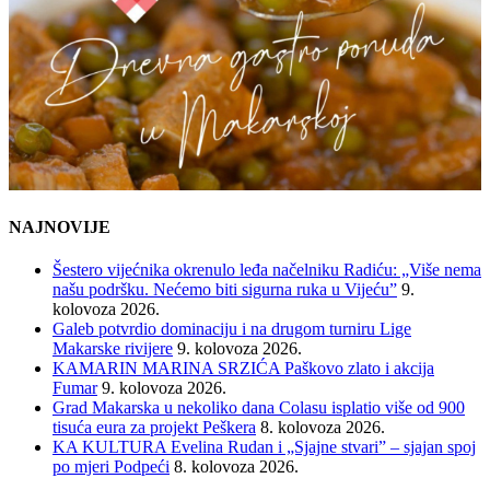
NAJNOVIJE
Šestero vijećnika okrenulo leđa načelniku Radiću: „Više nema
našu podršku. Nećemo biti sigurna ruka u Vijeću”
9.
kolovoza 2026.
Galeb potvrdio dominaciju i na drugom turniru Lige
Makarske rivijere
9. kolovoza 2026.
KAMARIN MARINA SRZIĆA Paškovo zlato i akcija
Fumar
9. kolovoza 2026.
Grad Makarska u nekoliko dana Colasu isplatio više od 900
tisuća eura za projekt Peškera
8. kolovoza 2026.
KA KULTURA Evelina Rudan i „Sjajne stvari” – sjajan spoj
po mjeri Podpeći
8. kolovoza 2026.