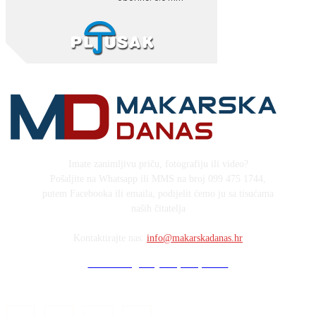
Imate zanimljivu priču, fotografiju ili video?
Pošaljite na Whatsapp ili MMS na broj 099 475 1744,
putem Facebooka ili emaila, podijelit ćemo ju sa tisućama
naših čitatelja
Kontaktirajte nas:
info@makarskadanas.hr
Stock images by Depositphotos