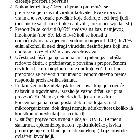
čišćenje prostora i površina.
Nakon temeljitog čišćenja i pranja preporuča se
prebrisavanjem dezinficirati rukohvate i kvake na svim
vratima te sve ostale površine koje dodiruje veći broj ljudi
(poštanske sandučiće, tipke na dizalu, prekidači svjetla i sl.)
Preporuča se koristiti 0,05% sredstva na bazi natrijevog
hipoklorita (npr. 5% izbjeljivač koji se koristi u
domaćinstvima razrijeđen s vodom u omjeru 1:100) ili 70%
etilni alkohol ili neki drugi virucidni dezinficijens koji ima
uporabnu dozvolu Ministarstva zdravstva.
Učestalost čišćenja tijekom trajanja epidemije: stubišta
redovito čistiti, a prebrisavanje površina s preporučenom
dezinfekcijskom otopinom koje dodiruje veći broj ljudi
preporuča se provoditi minimalno jednom dnevno prema
rasporedu predstavnika stanara.
Pri korištenju dezinfekcijskih sredstava, koje je moguće
nabaviti u trgovinama, izrazito je važno držati se uputa
proizvođača. Naime, neki dezinficijensi u niskim
koncentracijama mogu postat dobra podloga za rast
mikroorganizama, dok drugi nemaju učinkovitost ukoliko ih
koristimo u previsokoj koncentraciji.
U slučaju pojave pozitivnog slučaja COVID-19 među
stanarima, epidemiolog nakon epidemiološkog izvida
propisuje mjere (uključujući i dezinfekciju) koje provode
ovlašteni izvoditelji.