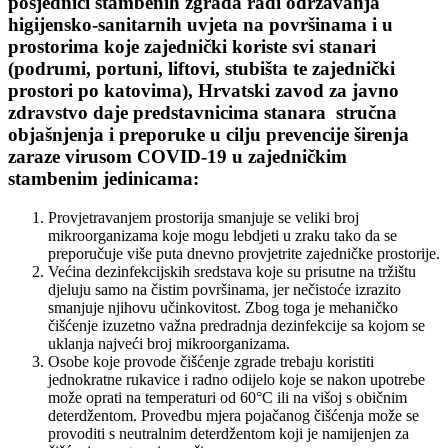
posjednici stambenih zgrada radi održavanja
higijensko-sanitarnih uvjeta na površinama i u
prostorima koje zajednički koriste svi stanari
(podrumi, portuni, liftovi, stubišta te zajednički
prostori po katovima), Hrvatski zavod za javno
zdravstvo daje predstavnicima stanara stručna
objašnjenja i preporuke u cilju prevencije širenja
zaraze virusom COVID-19 u zajedničkim
stambenim jedinicama:
Provjetravanjem prostorija smanjuje se veliki broj
mikroorganizama koje mogu lebdjeti u zraku tako da se
preporučuje više puta dnevno provjetrite zajedničke prostorije.
Većina dezinfekcijskih sredstava koje su prisutne na tržištu
djeluju samo na čistim površinama, jer nečistoće izrazito
smanjuje njihovu učinkovitost. Zbog toga je mehaničko
čišćenje izuzetno važna predradnja dezinfekcije sa kojom se
uklanja najveći broj mikroorganizama.
Osobe koje provode čišćenje zgrade trebaju koristiti
jednokratne rukavice i radno odijelo koje se nakon upotrebe
može oprati na temperaturi od 60°C ili na višoj s običnim
deterdžentom. Provedbu mjera pojačanog čišćenja može se
provoditi s neutralnim deterdžentom koji je namijenjen za