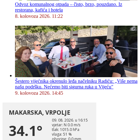
Odvoz komunalnog otpada – čisto, brzo, pouzdano. Iz
restorana, kafića i hotela
8. kolovoza 2026. 11:22
Šestero vijećnika okrenulo leđa načelniku Radiću: „Više nema
našu podršku. Nećemo biti sigurna ruka u Vijeću"
9. kolovoza 2026. 14:45