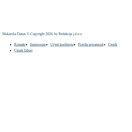
Makarska Danas © Copyright
2026
. by Redakcija j.d.o.o.
Kontakt
Impressum
Uvjeti korištenja
Pravila privatnosti
Cjenik
Cjenik Izbori