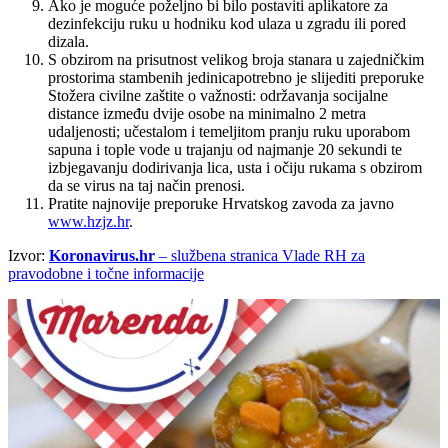
Ako je moguće poželjno bi bilo postaviti aplikatore za
dezinfekciju ruku u hodniku kod ulaza u zgradu ili pored
dizala.
S obzirom na prisutnost velikog broja stanara u zajedničkim
prostorima stambenih jedinicapotrebno je slijediti preporuke
Stožera civilne zaštite o važnosti: održavanja socijalne
distance između dvije osobe na minimalno 2 metra
udaljenosti; učestalom i temeljitom pranju ruku uporabom
sapuna i tople vode u trajanju od najmanje 20 sekundi te
izbjegavanju dodirivanja lica, usta i očiju rukama s obzirom
da se virus na taj način prenosi.
Pratite najnovije preporuke Hrvatskog zavoda za javno
www.hzjz.hr
.
Izvor:
Koronavirus.hr
– službena stranica Vlade RH za
pravodobne i točne informacije