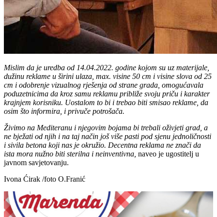
Mislim da je uredba od 14.04.2022. godine kojom su uz materijale,
dužinu reklame u širini ulaza, max. visine 50 cm i visine slova od 25
cm i odobrenje vizualnog rješenja od strane grada, omogućavala
poduzetnicima da kroz samu reklamu približe svoju priču i karakter
krajnjem korisniku. Uostalom to bi i trebao biti smisao reklame, da
osim što informira, i privuče potrošača.
Živimo na Mediteranu i njegovim bojama bi trebali oživjeti grad, a
ne bježati od njih i na taj način još više pasti pod sjenu jednoličnosti
i sivila betona koji nas je okružio. Decentna reklama ne znači da
ista mora nužno biti sterilna i neinventivna,
naveo je ugostitelj u
javnom savjetovanju.
Ivona Ćirak /foto O.Franić