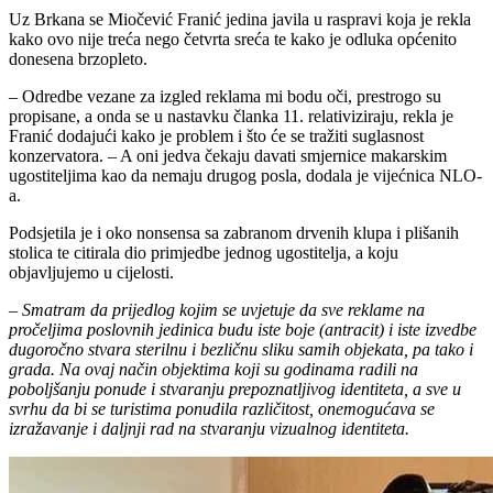
Uz Brkana se Miočević Franić jedina javila u raspravi koja je rekla
kako ovo nije treća nego četvrta sreća te kako je odluka općenito
donesena brzopleto.
– Odredbe vezane za izgled reklama mi bodu oči, prestrogo su
propisane, a onda se u nastavku članka 11. relativiziraju, rekla je
Franić dodajući kako je problem i što će se tražiti suglasnost
konzervatora. – A oni jedva čekaju davati smjernice makarskim
ugostiteljima kao da nemaju drugog posla, dodala je vijećnica NLO-
a.
Podsjetila je i oko nonsensa sa zabranom drvenih klupa i plišanih
stolica te citirala dio primjedbe jednog ugostitelja, a koju
objavljujemo u cijelosti.
– Smatram da prijedlog kojim se uvjetuje da sve reklame na
pročeljima poslovnih jedinica budu iste boje (antracit) i iste izvedbe
dugoročno stvara sterilnu i bezličnu sliku samih objekata, pa tako i
grada. Na ovaj način objektima koji su godinama radili na
poboljšanju ponude i stvaranju prepoznatljivog identiteta, a sve u
svrhu da bi se turistima ponudila različitost, onemogućava se
izražavanje i daljnji rad na stvaranju vizualnog identiteta.