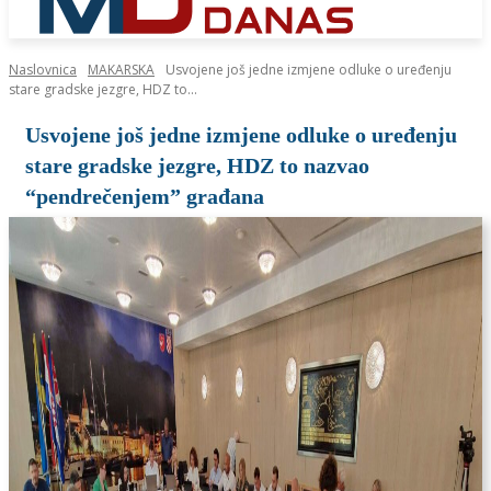
Naslovnica
MAKARSKA
Usvojene još jedne izmjene odluke o uređenju
stare gradske jezgre, HDZ to...
Usvojene još jedne izmjene odluke o uređenju
stare gradske jezgre, HDZ to nazvao
“pendrečenjem” građana