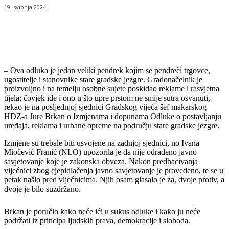
19. svibnja 2024.
– Ova odluka je jedan veliki pendrek kojim se pendreči trgovce,
ugostitelje i stanovnike stare gradske jezgre. Gradonačelnik je
proizvoljno i na temelju osobne sujete poskidao reklame i rasvjetna
tijela; čovjek ide i ono u što upre prstom ne smije sutra osvanuti,
rekao je na posljednjoj sjednici Gradskog vijeća šef makarskog
HDZ-a Jure Brkan o Izmjenama i dopunama Odluke o postavljanju
uređaja, reklama i urbane opreme na području stare gradske jezgre.
Izmjene su trebale biti usvojene na zadnjoj sjednici, no Ivana
Miočević Franić (NLO) upozorila je da nije odrađeno javno
savjetovanje koje je zakonska obveza. Nakon predbacivanja
vijećnici zbog cjepidlačenja javno savjetovanje je provedeno, te se u
petak našlo pred vijećnicima. Njih osam glasalo je za, dvoje protiv, a
dvoje je bilo suzdržano.
Brkan je poručio kako neće ići u sukus odluke i kako ju neće
podržati iz principa ljudskih prava, demokracije i sloboda.