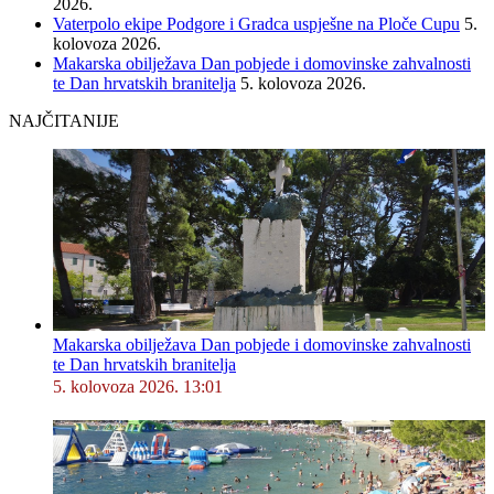
2026.
Vaterpolo ekipe Podgore i Gradca uspješne na Ploče Cupu
5.
kolovoza 2026.
Makarska obilježava Dan pobjede i domovinske zahvalnosti
te Dan hrvatskih branitelja
5. kolovoza 2026.
NAJČITANIJE
Makarska obilježava Dan pobjede i domovinske zahvalnosti
te Dan hrvatskih branitelja
5. kolovoza 2026. 13:01