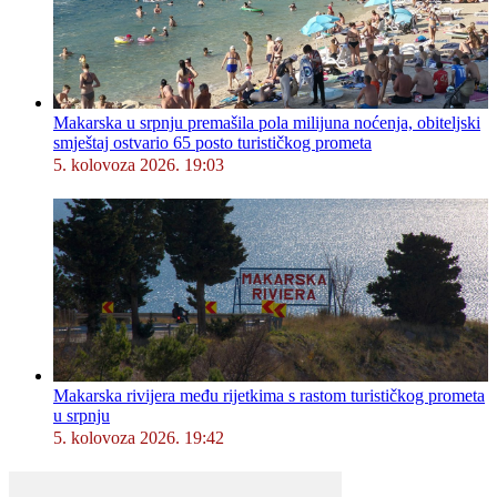
Makarska u srpnju premašila pola milijuna noćenja, obiteljski
smještaj ostvario 65 posto turističkog prometa
5. kolovoza 2026. 19:03
Makarska rivijera među rijetkima s rastom turističkog prometa
u srpnju
5. kolovoza 2026. 19:42