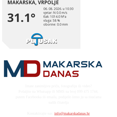
Imate zanimljivu priču, fotografiju ili video?
Pošaljite na Whatsapp ili MMS na broj 099 475 1744,
putem Facebooka ili emaila, podijelit ćemo ju sa tisućama
naših čitatelja
Kontaktirajte nas:
info@makarskadanas.hr