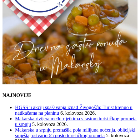
NAJNOVIJE
HGSS u akciji spašavanja iznad Živogošća: Turist krenuo u
natikačama na planinu
6. kolovoza 2026.
Makarska rivijera među rijetkima s rastom turističkog prometa
u srpnju
5. kolovoza 2026.
Makarska u srpnju premašila pola milijuna noćenja, obiteljski
smještaj ostvario 65 posto turističkog prometa
5. kolovoza