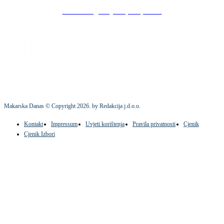
Stock images by Depositphotos
Makarska Danas © Copyright
2026
. by Redakcija j.d.o.o.
Kontakt
Impressum
Uvjeti korištenja
Pravila privatnosti
Cjenik
Cjenik Izbori