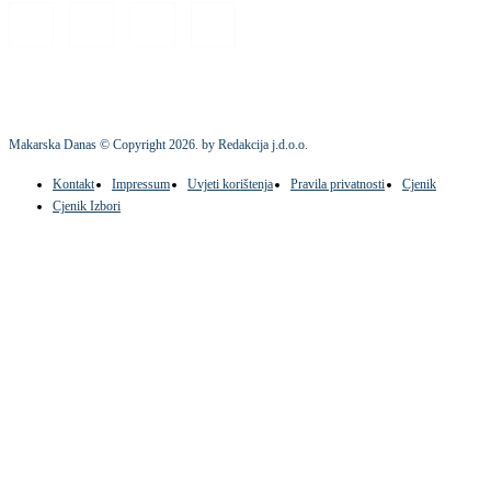
Makarska Danas © Copyright
2026
. by Redakcija j.d.o.o.
Kontakt
Impressum
Uvjeti korištenja
Pravila privatnosti
Cjenik
Cjenik Izbori