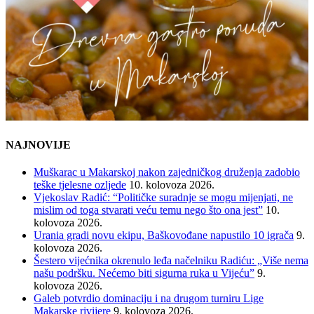
NAJNOVIJE
Muškarac u Makarskoj nakon zajedničkog druženja zadobio
teške tjelesne ozljede
10. kolovoza 2026.
Vjekoslav Radić: “Političke suradnje se mogu mijenjati, ne
mislim od toga stvarati veću temu nego što ona jest”
10.
kolovoza 2026.
Urania gradi novu ekipu, Baškovođane napustilo 10 igrača
9.
kolovoza 2026.
Šestero vijećnika okrenulo leđa načelniku Radiću: „Više nema
našu podršku. Nećemo biti sigurna ruka u Vijeću”
9.
kolovoza 2026.
Galeb potvrdio dominaciju i na drugom turniru Lige
Makarske rivijere
9. kolovoza 2026.