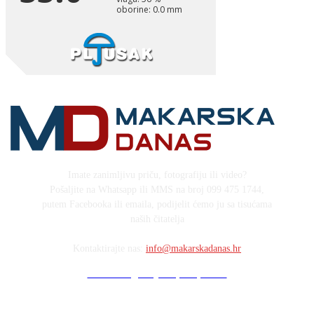
Imate zanimljivu priču, fotografiju ili video?
Pošaljite na Whatsapp ili MMS na broj 099 475 1744,
putem Facebooka ili emaila, podijelit ćemo ju sa tisućama
naših čitatelja
Kontaktirajte nas:
info@makarskadanas.hr
Stock images by Depositphotos