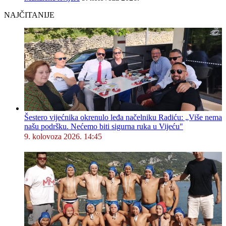
NAJČITANIJE
Šestero vijećnika okrenulo leđa načelniku Radiću: „Više nema
našu podršku. Nećemo biti sigurna ruka u Vijeću"
9. kolovoza 2026. 14:45