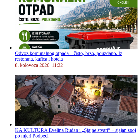
Odvoz komunalnog otpada – čisto, brzo, pouzdano. Iz
restorana, kafića i hotela
8. kolovoza 2026. 11:22
KA KULTURA Evelina Rudan i „Sjajne stvari” – sjajan spoj
po mjeri Podpeći