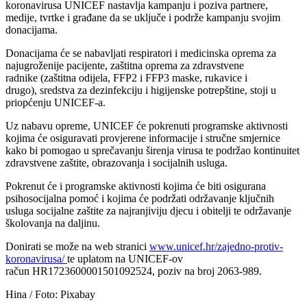
koronavirusa UNICEF nastavlja kampanju i poziva partnere,
medije, tvrtke i građane da se uključe i podrže kampanju svojim
donacijama.
Donacijama će se nabavljati respiratori i medicinska oprema za
najugroženije pacijente, zaštitna oprema za zdravstvene
radnike (zaštitna odijela, FFP2 i FFP3 maske, rukavice i
drugo), sredstva za dezinfekciju i higijenske potrepštine, stoji u
priopćenju UNICEF-a.
Uz nabavu opreme, UNICEF će pokrenuti programske aktivnosti
kojima će osiguravati provjerene informacije i stručne smjernice
kako bi pomogao u sprečavanju širenja virusa te podržao kontinuitet
zdravstvene zaštite, obrazovanja i socijalnih usluga.
Pokrenut će i programske aktivnosti kojima će biti osigurana
psihosocijalna pomoć i kojima će podržati održavanje ključnih
usluga socijalne zaštite za najranjiviju djecu i obitelji te održavanje
školovanja na daljinu.
Donirati se može na web stranici
www.unicef.hr/zajedno-protiv-
koronavirusa/
te uplatom na UNICEF-ov
račun HR1723600001501092524, poziv na broj 2063-989.
Hina / Foto: Pixabay