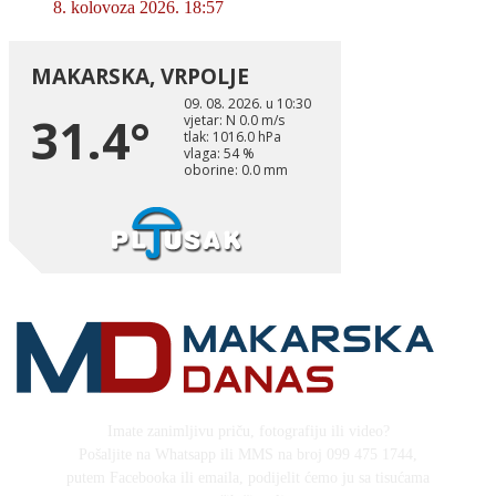
8. kolovoza 2026. 18:57
Imate zanimljivu priču, fotografiju ili video?
Pošaljite na Whatsapp ili MMS na broj 099 475 1744,
putem Facebooka ili emaila, podijelit ćemo ju sa tisućama