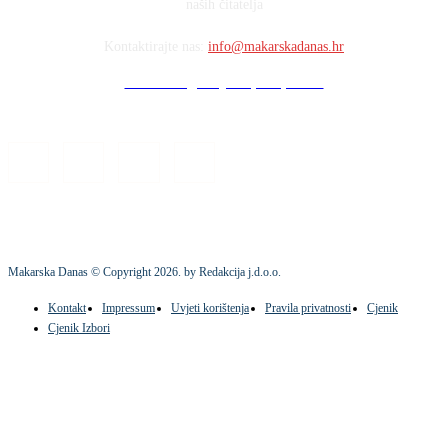
naših čitatelja
Kontaktirajte nas:
info@makarskadanas.hr
Stock images by Depositphotos
Makarska Danas © Copyright
2026
. by Redakcija j.d.o.o.
Kontakt
Impressum
Uvjeti korištenja
Pravila privatnosti
Cjenik
Cjenik Izbori