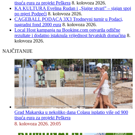
tisuća eura za projekt Peškera
8. kolovoza 2026.
KA KULTURA Evelina Rudan i „Sjajne stvari” – sjajan spoj
po mjeri Podpeći
8. kolovoza 2026.
CAGEBALL PODACA 3X3 Trodnevni turnir u Podaci,
nagradni fond 2000 eura
8. kolovoza 2026.
Local Host kampanja na Booking.com ostvarila odlične
rezultate i dodatno istaknula vrijednost hrvatskih domaćina
8.
kolovoza 2026.
NAJČITANIJE
Grad Makarska u nekoliko dana Colasu isplatio više od 900
tisuća eura za projekt Peškera
8. kolovoza 2026. 20:05