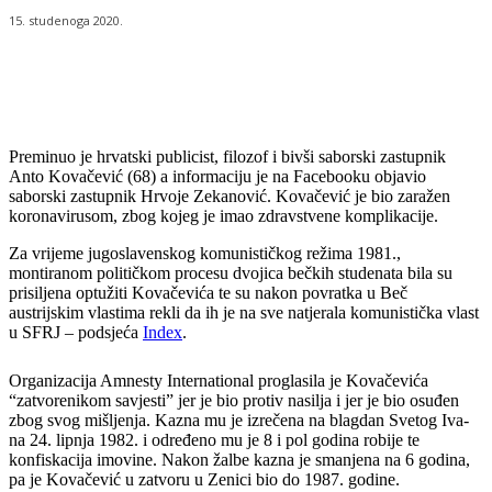
15. studenoga 2020.
Preminuo je hrvatski publicist, filozof i bivši saborski zastupnik
Anto Kovačević (68) a informaciju je na Facebooku objavio
saborski zastupnik Hrvoje Zekanović. Kovačević je bio zaražen
koronavirusom, zbog kojeg je imao zdravstvene komplikacije.
Za vrijeme jugoslavenskog komunističkog režima 1981.,
montiranom političkom procesu dvojica bečkih studenata bila su
prisiljena optužiti Kovačevića te su nakon povratka u Beč
austrijskim vlastima rekli da ih je na sve natjerala komunistička vlast
u SFRJ – podsjeća
Index
.
Organizacija Amnesty International proglasila je Kovačevića
“zatvorenikom savjesti” jer je bio protiv nasilja i jer je bio osuđen
zbog svog mišljenja. Kazna mu je izrečena na blagdan Svetog Iva­
na 24. lipnja 1982. i određeno mu je 8 i pol godina robije te
konfiskacija imovine. Nakon žalbe kazna je smanjena na 6 godina,
pa je Kovačević u zatvoru u Zenici bio do 1987. godine.