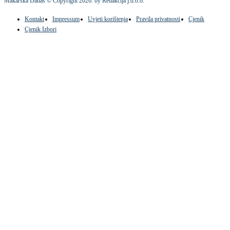
Makarska Danas © Copyright
2026
. by Redakcija j.d.o.o.
Kontakt
Impressum
Uvjeti korištenja
Pravila privatnosti
Cjenik
Cjenik Izbori