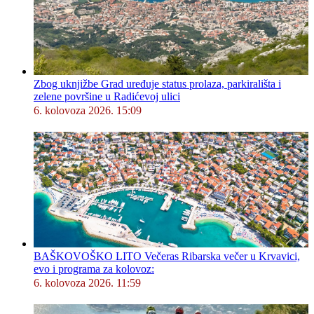
Zbog uknjižbe Grad uređuje status prolaza, parkirališta i
zelene površine u Radićevoj ulici
6. kolovoza 2026. 15:09
BAŠKOVOŠKO LITO Večeras Ribarska večer u Krvavici,
evo i programa za kolovoz:
6. kolovoza 2026. 11:59