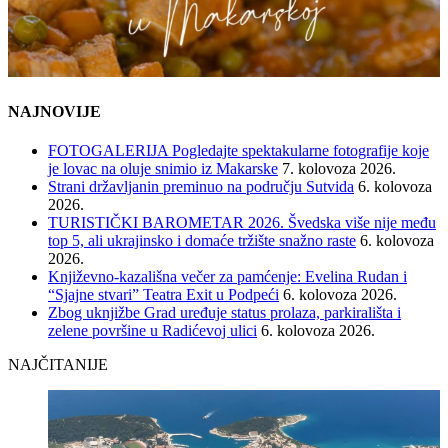
NAJNOVIJE
FOTOGALERIJA Pogledajte spektakularne fotografije koje
je lovac na oluje snimio iz Makarske
7. kolovoza 2026.
Strani državljanin preminuo na području Sutvida
6. kolovoza
2026.
TURISTIČKI BAROMETAR 2026. Švedska više nije među
top 5, ali ukrajinsko i domaće tržište snažno raste
6. kolovoza
2026.
Književno-kazališna večer za pamćenje: Evelina Rudan i
“Sjajne stvari” Teatra Exit u Podpeći
6. kolovoza 2026.
Zbog uknjižbe Grad uređuje status prolaza, parkirališta i
zelene površine u Radićevoj ulici
6. kolovoza 2026.
NAJČITANIJE