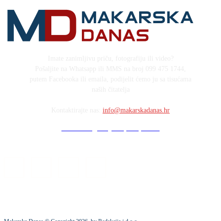
Imate zanimljivu priču, fotografiju ili video?
Pošaljite na Whatsapp ili MMS na broj 099 475 1744,
putem Facebooka ili emaila, podijelit ćemo ju sa tisućama
naših čitatelja
Kontaktirajte nas:
info@makarskadanas.hr
Stock images by Depositphotos