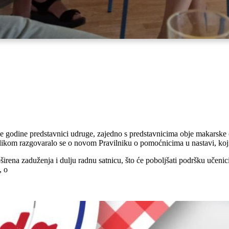
e godine predstavnici udruge, zajedno s predstavnicima obje makarske
likom razgovaralo se o novom Pravilniku o pomoćnicima u nastavi, koj
oširena zaduženja i dulju radnu satnicu, što će poboljšati podršku uče
, o