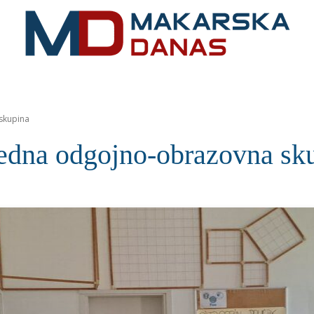
RIVIJERA
VIJESTI
MOZAIK
MAKARSKA
SPOR
skupina
jedna odgojno-obrazovna sk