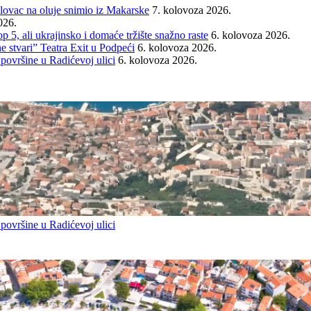
ovac na oluje snimio iz Makarske
7. kolovoza 2026.
026.
ali ukrajinsko i domaće tržište snažno raste
6. kolovoza 2026.
e stvari” Teatra Exit u Podpeći
6. kolovoza 2026.
 površine u Radićevoj ulici
6. kolovoza 2026.
 površine u Radićevoj ulici