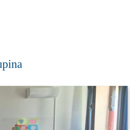
KOLUMNE
MORE
T
upina