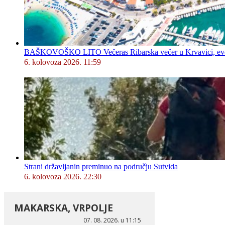
BAŠKOVOŠKO LITO Večeras Ribarska večer u Krvavici, evo 
6. kolovoza 2026. 11:59
Strani državljanin preminuo na području Sutvida
6. kolovoza 2026. 22:30