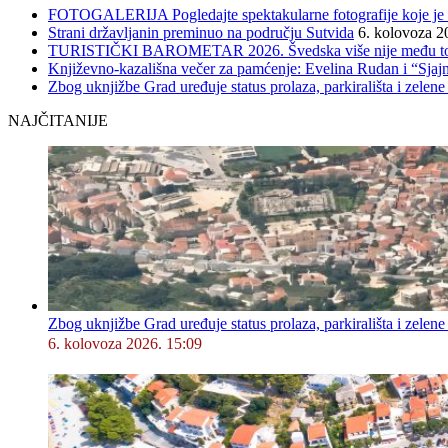
FOTOGALERIJA Pogledajte spektakularne fotografije koje je l
Strani državljanin preminuo na području Sutvida
6. kolovoza 2
TURISTIČKI BAROMETAR 2026. Švedska više nije među top 5, 
Književno-kazališna večer za pamćenje: Evelina Rudan i “Sjajn
Zbog uknjižbe Grad uređuje status prolaza, parkirališta i zelene
NAJČITANIJE
Zbog uknjižbe Grad uređuje status prolaza, parkirališta i zelene
6. kolovoza 2026. 15:09