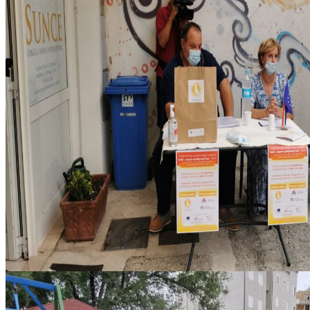
IMG_20200831_172646