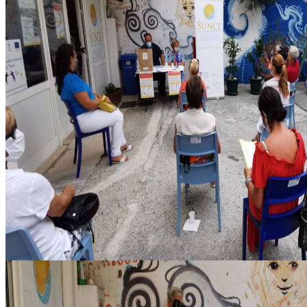
IMG_20200831_172634