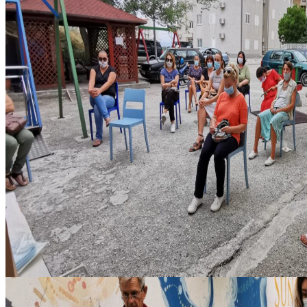
IMG_20200831_172710