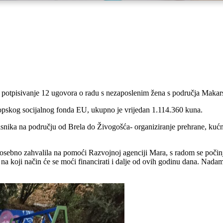
potpisivanje 12 ugovora o radu s nezaposlenim žena s područja Makarsk
uropskog socijalnog fonda EU, ukupno je vrijedan 1.114.360 kuna.
isnika na području od Brela do Živogošća- organiziranje prehrane, kućn
 posebno zahvalila na pomoći Razvojnoj agenciji Mara, s radom se počinj
o na koji način će se moći financirati i dalje od ovih godinu dana. Na