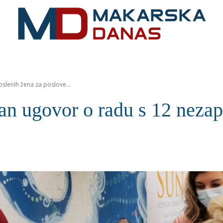
RIVIJERA
VIJESTI
MOZAIK
MAKARSKA
SPOR
lenih žena za poslove...
govor o radu s 12 nezapos