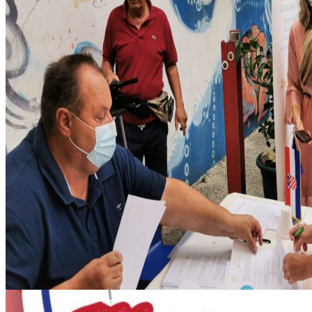
IMG_20200831_173152