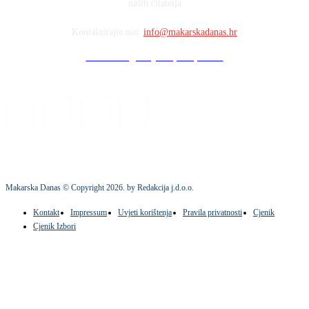
naših čitatelja
Kontaktirajte nas:
info@makarskadanas.hr
Stock images by Depositphotos
Makarska Danas © Copyright
2026
. by Redakcija j.d.o.o.
Kontakt
Impressum
Uvjeti korištenja
Pravila privatnosti
Cjenik
Cjenik Izbori