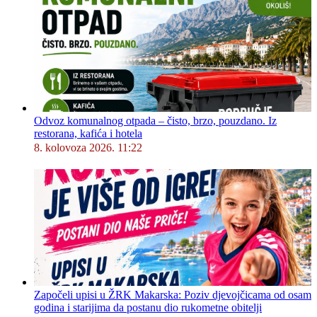
Odvoz komunalnog otpada – čisto, brzo, pouzdano. Iz
restorana, kafića i hotela
8. kolovoza 2026. 11:22
Započeli upisi u ŽRK Makarska: Poziv djevojčicama od osam
godina i starijima da postanu dio rukometne obitelji