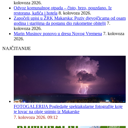
kolovoza 2026.
Odvoz komunalnog otpada – čisto, brzo, pouzdano. Iz
restorana, kafića i hotela
8. kolovoza 2026.
Započeli upisi u ŽRK Makarska: Poziv djevojčicama od osam
godina i starijima da postanu dio rukometne obitelji
7.
kolovoza 2026.
Marin Musinov ponovo u dresu Novog Vremena
7. kolovoza
2026.
NAJČITANIJE
FOTOGALERIJA Pogledajte spektakularne fotografije koje
je lovac na oluje snimio iz Makarske
7. kolovoza 2026. 09:12