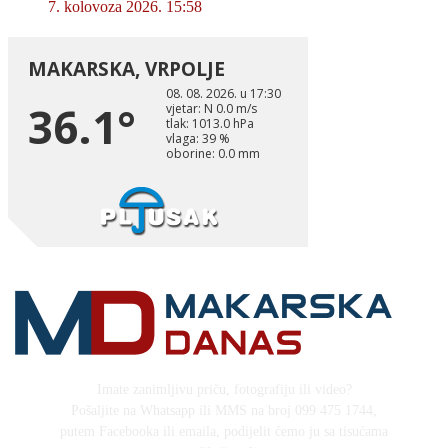
7. kolovoza 2026. 15:58
Imate zanimljivu priču, fotografiju ili video?
Pošaljite na Whatsapp ili MMS na broj 099 475 1744,
putem Facebooka ili emaila, podijelit ćemo ju sa tisućama