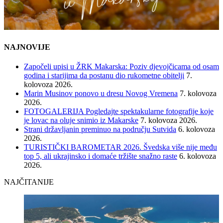
NAJNOVIJE
Započeli upisi u ŽRK Makarska: Poziv djevojčicama od osam
godina i starijima da postanu dio rukometne obitelji
7.
kolovoza 2026.
Marin Musinov ponovo u dresu Novog Vremena
7. kolovoza
2026.
FOTOGALERIJA Pogledajte spektakularne fotografije koje
je lovac na oluje snimio iz Makarske
7. kolovoza 2026.
Strani državljanin preminuo na području Sutvida
6. kolovoza
2026.
TURISTIČKI BAROMETAR 2026. Švedska više nije među
top 5, ali ukrajinsko i domaće tržište snažno raste
6. kolovoza
2026.
NAJČITANIJE