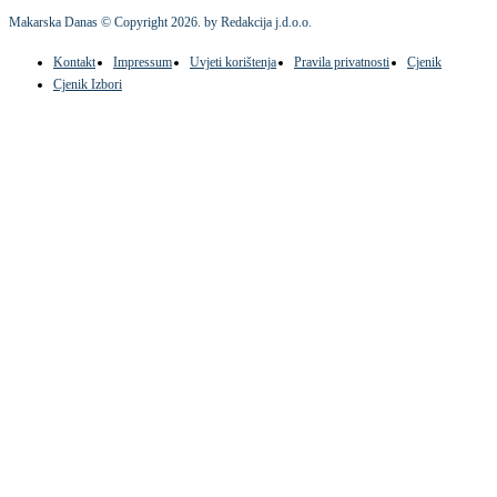
Makarska Danas © Copyright
2026
. by Redakcija j.d.o.o.
Kontakt
Impressum
Uvjeti korištenja
Pravila privatnosti
Cjenik
Cjenik Izbori