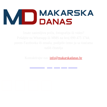
Imate zanimljivu priču, fotografiju ili video?
Pošaljite na Whatsapp ili MMS na broj 099 475 1744,
putem Facebooka ili emaila, podijelit ćemo ju sa tisućama
naših čitatelja
Kontaktirajte nas:
info@makarskadanas.hr
Stock images by Depositphotos