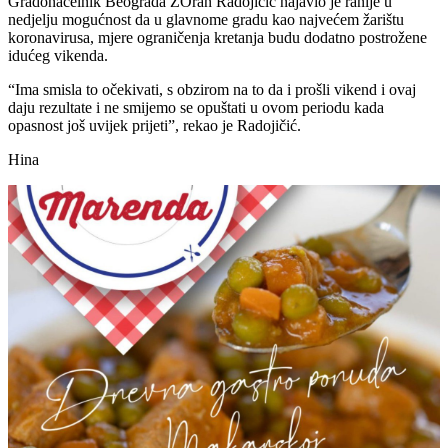
Gradonačelnik Beograda ZOran Radojičić najavio je ranije u
nedjelju mogućnost da u glavnome gradu kao najvećem žarištu
koronavirusa, mjere ograničenja kretanja budu dodatno postrožene
idućeg vikenda.
“Ima smisla to očekivati, s obzirom na to da i prošli vikend i ovaj
daju rezultate i ne smijemo se opuštati u ovom periodu kada
opasnost još uvijek prijeti”, rekao je Radojičić.
Hina