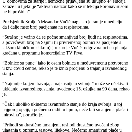
U domovima za starije i nemoćne prijavljena su ukupno 44 slučaja
zaraze i u tijeku je “aktivan nadzor kako se infekcija koronavirusom
ne bi proširila”.
Predsjednik Srbije Aleksandar Vučić naglasio je ranije u nedjelju
da i dalje raste broj pacijenata na respiratorima.
“Strašno je važno da se počne smanjivati broj ljudi na respiratorima,
a povećavati broj na Sajmu (u privremenoj bolnici za pacijente s
lakšom kliničkom slikom)”, rekao je Vučić odgovarajući na pitanja
građana u programu komercijalne TV Prva.
“Bolnice su pune” iako je osam bolnica u međuvremenu pretvoreno
u tzv. covid centre, rekao je te iznio procjenu o trajanju izvanednog
stanja.
“Najranije krajem travnja, a najkasnije u svibnju” može se očekivati
ukidanje izvanrednog stanja, uvedenog 15. ožujka na 90 dana, rekao
je.
“Čak i ukoliko ukinemo izvanredno stanje do kraja svibnja, u toj
najgoroj opciji, i počnemo raditi u lipnju, neće biti smanjenja plaća i
mirovina”, poručio je.
“Prihodi su drastično umanjeni, rashodi drastično uvećani zbog
ulaganja u opremu, testove, lijekove. Nećemo smanjivati plaće u