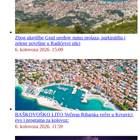
Zbog uknjižbe Grad uređuje status prolaza, parkirališta i
zelene površine u Radićevoj ulici
6. kolovoza 2026. 15:09
BAŠKOVOŠKO LITO Večeras Ribarska večer u Krvavici,
evo i programa za kolovoz:
6. kolovoza 2026. 11:59