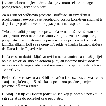
javnom sektoru, a gledat ćemo da i privatnom sektoru mnogo
pomognemo”, rekao je Vučić.
Za razliku od Vučićevih procjena, stručnjaci su suzdržani u
prognozama i govore da je neophodno postići kolektivni imunitet te
da je i dalje problem velik broj pacijenata na respiratorima.
“Moramo raditi postupno i oprezno da se ne uruši ovo što smo do
sada gradili. Prvo moramo oslabiti virus, a to znači smanjiti broj
pacijenata na respiratorima, a povećati broja pacijenata kojim slabi
klinička slika ili koji su se opravili”, rekla je članica kriznog stožera
dr. Daria Kisić Tepavčević .
Kada će se to desiti isključivo ovisi o nama samima, a dodašnji tijek
bolesti govori da smo na dobrom putu, ali moramo uložiti dodatni
napor da suzbijanje epidemije dovedemo do kraja, poručila je Kisić
Tepavčević.
Prvi slučaj koronavirusa u Srbiji potvrđen je 6. ožujka, a izvanredno
stanje proglašeno je 15. ožujka uz postupno pooštrenje mjera
prevencije širenja zaraze.
U Srbiji je u tijeku 60-satni policijski sat, koji je počeo u petak u 17
sati i trajat će do ponedjeljka u pet ujutro.