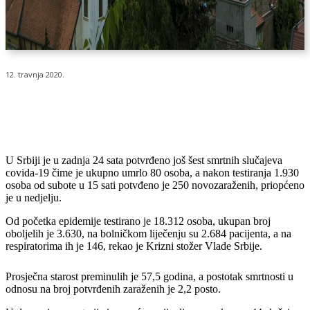
12. travnja 2020.
U Srbiji je u zadnja 24 sata potvrđeno još šest smrtnih slučajeva
covida-19 čime je ukupno umrlo 80 osoba, a nakon testiranja 1.930
osoba od subote u 15 sati potvđeno je 250 novozaraženih, priopćeno
je u nedjelju.
Od početka epidemije testirano je 18.312 osoba, ukupan broj
oboljelih je 3.630, na bolničkom liječenju su 2.684 pacijenta, a na
respiratorima ih je 146, rekao je Krizni stožer Vlade Srbije.
Prosječna starost preminulih je 57,5 godina, a postotak smrtnosti u
odnosu na broj potvrđenih zaraženih je 2,2 posto.