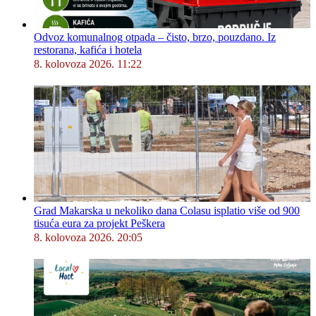
Odvoz komunalnog otpada – čisto, brzo, pouzdano. Iz
restorana, kafića i hotela
8. kolovoza 2026. 11:22
Grad Makarska u nekoliko dana Colasu isplatio više od 900
tisuća eura za projekt Peškera
8. kolovoza 2026. 20:05