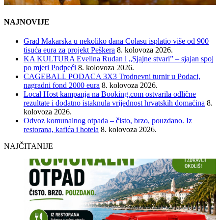
NAJNOVIJE
Grad Makarska u nekoliko dana Colasu isplatio više od 900
tisuća eura za projekt Peškera
8. kolovoza 2026.
KA KULTURA Evelina Rudan i „Sjajne stvari” – sjajan spoj
po mjeri Podpeći
8. kolovoza 2026.
CAGEBALL PODACA 3X3 Trodnevni turnir u Podaci,
nagradni fond 2000 eura
8. kolovoza 2026.
Local Host kampanja na Booking.com ostvarila odlične
rezultate i dodatno istaknula vrijednost hrvatskih domaćina
8.
kolovoza 2026.
Odvoz komunalnog otpada – čisto, brzo, pouzdano. Iz
restorana, kafića i hotela
8. kolovoza 2026.
NAJČITANIJE