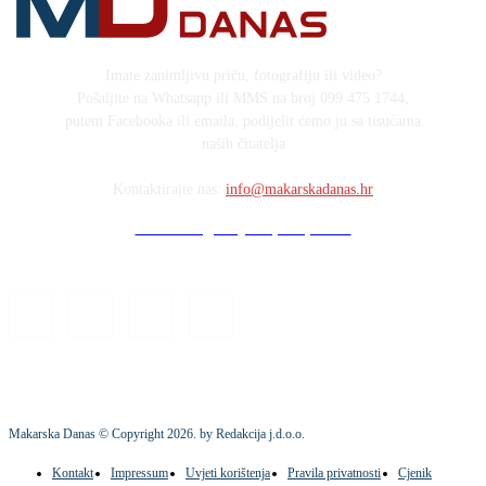
Imate zanimljivu priču, fotografiju ili video?
Pošaljite na Whatsapp ili MMS na broj 099 475 1744,
putem Facebooka ili emaila, podijelit ćemo ju sa tisućama
naših čitatelja
Kontaktirajte nas:
info@makarskadanas.hr
Stock images by Depositphotos
Makarska Danas © Copyright
2026
. by Redakcija j.d.o.o.
Kontakt
Impressum
Uvjeti korištenja
Pravila privatnosti
Cjenik