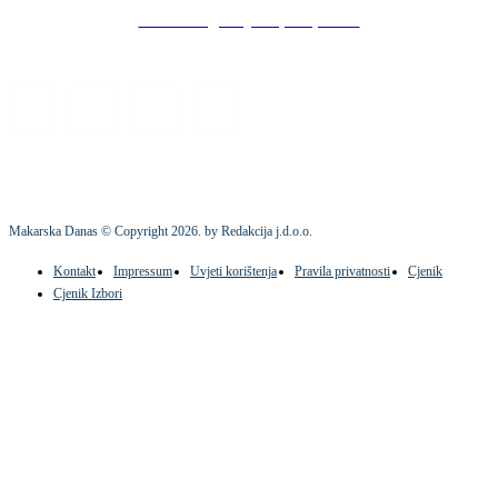
Stock images by Depositphotos
Makarska Danas © Copyright
2026
. by Redakcija j.d.o.o.
Kontakt
Impressum
Uvjeti korištenja
Pravila privatnosti
Cjenik
Cjenik Izbori