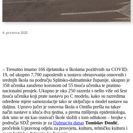
4. prosinca 2020.
– Trenutno imamo 166 djelatnika u školama pozitivnih na COVID-
19, od ukupno 7,700 zaposlenih u sustavu obrazovanja osnovnih i
srednjih škola na području Splitsko-dalmatinske županije, ukupno je
358 učenika zaraženo koronom od 55 tisuća učenika te pratimo
nacionalni prosjek. Ukupno je oko 250 razreda s nešto više od šest
tisuća učenika koji prate nastavu po C modelu, kako su razredima
određene mjere samoizolacije tako se uključuju u model nastave na
daljinu. Upravo jučer je osnovna škola u Omišu prešla na takav
način nastave u iduća dva tjedna, a prema mišljenju epidemiologa,
dok smo se mi kao osnivači škole složili s tom odlukom – brojke s
područja SDŽ prenio je za
Dalmacija danas
Tomislav
Đonlić
,
pročelnik Upravnog odjela za prosvjetu, kulturu, tehničku kulturu i