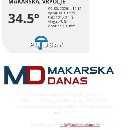
Imate zanimljivu priču, fotografiju ili video?
Pošaljite na Whatsapp ili MMS na broj 099 475 1744,
putem Facebooka ili emaila, podijelit ćemo ju sa tisućama
naših čitatelja
Kontaktirajte nas:
info@makarskadanas.hr