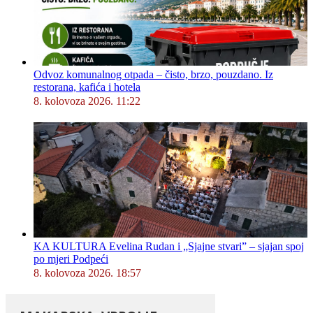
Odvoz komunalnog otpada – čisto, brzo, pouzdano. Iz
restorana, kafića i hotela
8. kolovoza 2026. 11:22
KA KULTURA Evelina Rudan i „Sjajne stvari” – sjajan spoj
po mjeri Podpeći
8. kolovoza 2026. 18:57