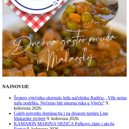
NAJNOVIJE
Šestero vijećnika okrenulo leđa načelniku Radiću: „Više nema
našu podršku. Nećemo biti sigurna ruka u Vijeću”
9.
kolovoza 2026.
Galeb potvrdio dominaciju i na drugom turniru Lige
Makarske rivijere
9. kolovoza 2026.
KAMARIN MARINA SRZIĆA Paškovo zlato i akcija
Fumar
9. kolovoza 2026.