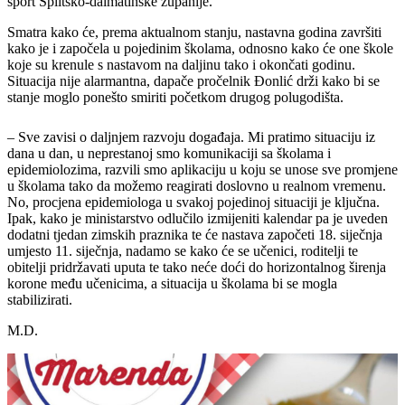
sport Splitsko-dalmatinske županije.
Smatra kako će, prema aktualnom stanju, nastavna godina završiti
kako je i započela u pojedinim školama, odnosno kako će one škole
koje su krenule s nastavom na daljinu tako i okončati godinu.
Situacija nije alarmantna, dapače pročelnik Đonlić drži kako bi se
stanje moglo ponešto smiriti početkom drugog polugodišta.
– Sve zavisi o daljnjem razvoju događaja. Mi pratimo situaciju iz
dana u dan, u neprestanoj smo komunikaciji sa školama i
epidemiolozima, razvili smo aplikaciju u koju se unose sve promjene
u školama tako da možemo reagirati doslovno u realnom vremenu.
No, procjena epidemiologa u svakoj pojedinoj situaciji je ključna.
Ipak, kako je ministarstvo odlučilo izmijeniti kalendar pa je uveden
dodatni tjedan zimskih praznika te će nastava započeti 18. siječnja
umjesto 11. siječnja, nadamo se kako će se učenici, roditelji te
obitelji pridržavati uputa te tako neće doći do horizontalnog širenja
korone među učenicima, a situacija u školama bi se mogla
stabilizirati.
M.D.