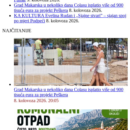
Grad Makarska u nekoliko dana Colasu isplatio više od 900
tisuća eura za projekt Peškera
8. kolovoza 2026.
KA KULTURA Evelina Rudan i „Sjajne stvari” – sjajan spoj
po mjeri Podpeći
8. kolovoza 2026.
NAJČITANIJE
Grad Makarska u nekoliko dana Colasu isplatio više od 900
tisuća eura za projekt Peškera
8. kolovoza 2026. 20:05