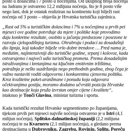
posto u dolascima i 7 posto u noćenjima. Od ukupnog broja noćenja
na Jadranu je ostvareno 12,2 milijuna noćenja, što je 8 posto više
nego lani, dok je ostatak realiziran na kontinentu koji bilježi rast
noćenja od 3 posto – objavila je Hrvatska turistička zajednica.
„Rast od 5% u turističkim dolascima i 7% u noćenjima u prvih pet
mjeseci ove godine potvrđuje da mjere i politike koje provodimo
daju konkretne rezultate, osobito u jačanju predsezone i posezone te
razvoju cjelogodišnjeg turizma. Ohrabruju i podaci za dosadašnji
dio lipnja, koji također bilježe vrlo dobre trendove … Pred nama je,
međutim, najintenzivniji dio turističke godine, srpanj i kolovoz, kada
ostvarujemo i najveći udio turističkog prometa. Prema dosadašnjim
istraživanjima i kretanjima na ključnim emitivnim tržištima,
potražnja je nešto suzdržanija nego prethodnih godina, zbog čega je
važno nastaviti voditi odgovornu i konkurentnu cjenovnu politiku.
Kroz kvalitetne paket-aranžmane i ponudu koja odgovara
očekivanjima gostiju, moramo dodatno učvrstiti poziciju Hrvatske
kao destinacije koja pruža izvrstan omjer cijene i kvalitete“
,
istaknuo je
Tonči Glavina
, ministar turizma i sporta.
Kada turistički rezultat Hrvatske segmentiramo po županijama,
tijekom prvih pet mjeseci najviše noćenja ostvareno je u
Istri
(4,1
milijun noćenja),
Splitsko-dalmatinskoj županiji
(2,2 milijuna
noćenja) te na
Kvarneru
(2,1 milijun noćenja), a gledano prema
destinacijama u
Dubrovniku, Zagrebu, Rovinju, Splitu, Poreču