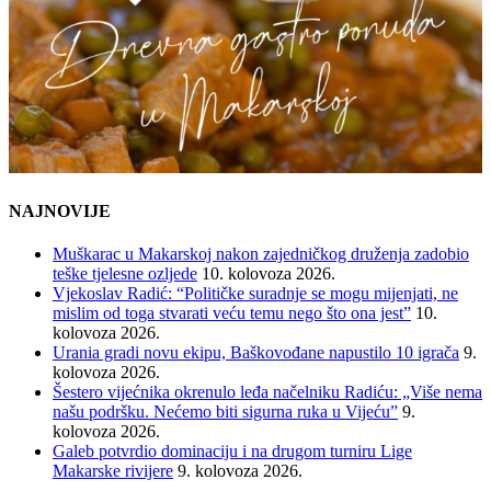
NAJNOVIJE
Muškarac u Makarskoj nakon zajedničkog druženja zadobio
teške tjelesne ozljede
10. kolovoza 2026.
Vjekoslav Radić: “Političke suradnje se mogu mijenjati, ne
mislim od toga stvarati veću temu nego što ona jest”
10.
kolovoza 2026.
Urania gradi novu ekipu, Baškovođane napustilo 10 igrača
9.
kolovoza 2026.
Šestero vijećnika okrenulo leđa načelniku Radiću: „Više nema
našu podršku. Nećemo biti sigurna ruka u Vijeću”
9.
kolovoza 2026.
Galeb potvrdio dominaciju i na drugom turniru Lige
Makarske rivijere
9. kolovoza 2026.