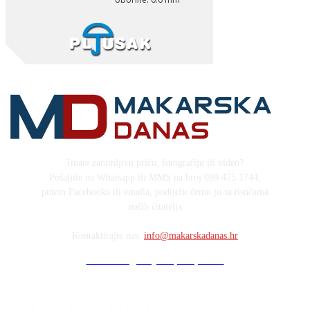
Imate zanimljivu priču, fotografiju ili video?
Pošaljite na Whatsapp ili MMS na broj 099 475 1744,
putem Facebooka ili emaila, podijelit ćemo ju sa tisućama
naših čitatelja
Kontaktirajte nas:
info@makarskadanas.hr
Stock images by Depositphotos