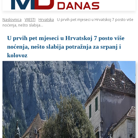
Naslovnica
VIJESTI
Hrvatska
U prvih pet mjeseci u Hrvatskoj 7 posto više
noćenja, nešto slabija...
U prvih pet mjeseci u Hrvatskoj 7 posto više
noćenja, nešto slabija potražnja za srpanj i
kolovoz