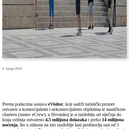
9. lipnja 2026.
Prema podacima sustava
eVisitor
, koji sadrži turistički promet
ostvaren u komercijalnim i nekomercijalnim objektima te nautičkom
charteru (sustav eCrew), u Hrvatskoj je u razdoblju od siječnja do
kraja svibnja ostvareno
4,5 milijuna dolazaka
i preko
14 milijuna
noćenja
, što u odnosu na isto razdoblje lani predstavlja rast od 5