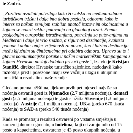
te Zadr
u.
„Pozitivni rezultati potvrđuju kako Hrvatska na međunarodnom
turističkom tržištu i dalje ima dobru poziciju, odnosno kako je
interes za našom zemljom stabilan unatoč izazovnim okolnostima u
kojima se nalazi sektor putovanja na globalnoj razini. Prema
posljednjim europskim istraživanjima, potražnja za putovanjima na
Mediteran i dalje je vrlo snažna, a sigurnost destinacije, kvaliteta
ponude i dobar omjer vrijednosti za novac, kao i blizina destinacija
među ključnim su čimbenicima pri odabiru odmora. Upravo su to i
glavne komunikacijske poruke u našim marketinškim kampanjama s
kojima Hrvatska nastoji dodatno privući goste“
, izjavio je
Kristjan
Staničić
, direktor Hrvatske turističke zajednice, nadodavši kako
razdoblja pred i posezone imaju sve važniju ulogu u ukupnim
turističkim rezultatima naše zemlje.
Gledano prema tržištima, tijekom prvih pet mjeseci najviše su
noćenja ostvarili gosti iz
Njemačke
(2,7 milijuna noćenja),
domaći
gosti
(2,5 milijuna noćenja) te gosti s tržišta
Slovenije
(1,3 milijuna
noćenja),
Austrije
(1,1 milijun noćenja),
UK-a
(preko 670 tisuća
noćenja) te
SAD-a
(preko 540 tisuća noćenja).
Kada se promatraju rezultati ostvareni po vrstama smještaja u
komercijalnom segmentu, u
hotelima
, koji ostvaruju udio od 15
posto u kapacitetima, ostvareno je 43 posto ukupnih noćenja, u