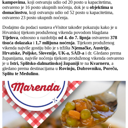
kampovima
, koji ostvaruju udio od 20 posto u kapacitetima,
ostvareno je 16 posto ukupnih noćenja, dok je u
objektima u
domaćinstvu
, koji ostvaruju udio od 52 posto u kapacitetima,
ostvareno 23 posto ukupnih noćenja.
Dodajmo da podaci sustava eVisitor također pokazuju kako je u
Hrvatskoj tijekom produženog vikenda povodom blagdana
Tijelova
, odnosno u razdoblju
od 4. do 7. lipnja
ostvareno
378
tisuća dolazaka
i
1,7 milijuna noćenja
. Tijekom produženog
vikenda najviše gostiju bilo je s tržišta
Njemačke, Austrije,
Hrvatske, Poljske, Slovenije, UK-a, SAD-a
i dr. Gledano prema
županijama, najviše noćenja tijekom produženog vikenda ostvareno
je u
Istri, Splitsko-dalmatinskoj županiji
te na
Kvarneru
, a
gledano prema destinacijama u
Rovinju, Dubrovniku, Poreču,
Splitu te Medulinu
.