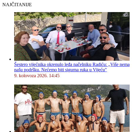
NAJČITANIJE
Šestero vijećnika okrenulo leđa načelniku Radiću: „Više nema
našu podršku. Nećemo biti sigurna ruka u Vijeću"
9. kolovoza 2026. 14:45