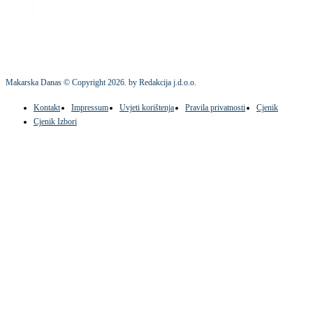
Makarska Danas © Copyright
2026
. by Redakcija j.d.o.o.
Kontakt
Impressum
Uvjeti korištenja
Pravila privatnosti
Cjenik
Cjenik Izbori