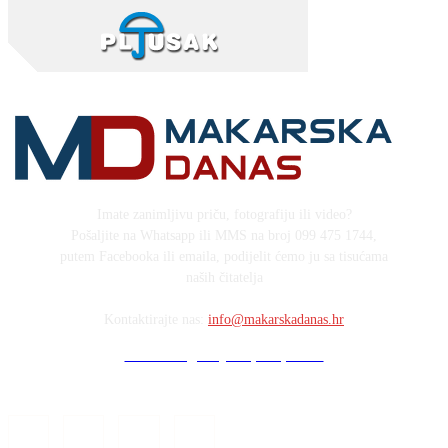
Imate zanimljivu priču, fotografiju ili video?
Pošaljite na Whatsapp ili MMS na broj 099 475 1744,
putem Facebooka ili emaila, podijelit ćemo ju sa tisućama
naših čitatelja
Kontaktirajte nas:
info@makarskadanas.hr
Stock images by Depositphotos