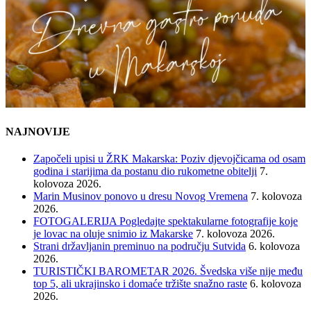
NAJNOVIJE
Započeli upisi u ŽRK Makarska: Poziv djevojčicama od osam
godina i starijima da postanu dio rukometne obitelji
7.
kolovoza 2026.
Marin Musinov ponovo u dresu Novog Vremena
7. kolovoza
2026.
FOTOGALERIJA Pogledajte spektakularne fotografije koje
je lovac na oluje snimio iz Makarske
7. kolovoza 2026.
Strani državljanin preminuo na području Sutvida
6. kolovoza
2026.
TURISTIČKI BAROMETAR 2026. Švedska više nije među
top 5, ali ukrajinsko i domaće tržište snažno raste
6. kolovoza
2026.