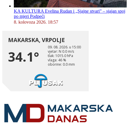
KA KULTURA Evelina Rudan i „Sjajne stvari” – sjajan spoj
po mjeri Podpeći
8. kolovoza 2026. 18:57