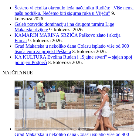
Šestero vijećnika okrenulo leđa načelniku Radiću: „Više nema
našu podršku. Nećemo biti sigurna ruka u Vijeću”
9.
kolovoza 2026.
Galeb potvrdio dominaciju i na drugom turniru Lige
Makarske rivijere
9. kolovoza 2026.
KAMARIN MARINA SRZIĆA Paškovo zlato i akcija
Fumar
9. kolovoza 2026.
Grad Makarska u nekoliko dana Colasu isplatio više od 900
tisuća eura za projekt Peškera
8. kolovoza 2026.
KA KULTURA Evelina Rudan i „Sjajne stvari” – sjajan spoj
po mjeri Podpeći
8. kolovoza 2026.
NAJČITANIJE
Grad Makarska u nekoliko dana Colasu isplatio više od 900