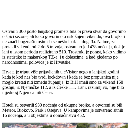
Ostvariti 300 posto lanjskog prometa bila bi prava stvar da govorimo
o špici sezone, ali kako govorimo o uskršnjem vikendu, ova brojka i
ne znači bogznašto osim da se nešto ipak – događa. Naime, za
protekli vikend, od 2.do 5.travnja, ostvareno je 1478 noćenja, dok je
lani u istom periodu realizirano 510. Trostruki je porast, kako vidimo
iz statistike iz makarskog TZ-a, i u dolascima, a kad gledamo po
narodnostima, polovica je iz Hrvatske.
Hrvata je triput više prijavljenih u eVisitor nego u lanjskoj godini
kada je kod nas bio tvrdi lockdown i kada se bez propusnica nije
moglo kretati niti između županija. Iz BiH imali smo za vikend 158
gostiju, iz Njemačke 112, a iz Češke 111. Lani, razumljivo, nije bilo
nijednog Nijemca niti Čeha.
Hoteli su ostvarili 930 noćenja od ukupne brojke, a otvoreni su bili
Meteor, Biokovo, Park i Osejava. U kampovima je ostvareno sitnih
16 noćenja, a u objektima u domaćinstvu 452.