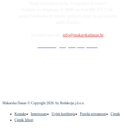
Imate zanimljivu priču, fotografiju ili video?
Pošaljite na Whatsapp ili MMS na broj 099 475 1744,
putem Facebooka ili emaila, podijelit ćemo ju sa tisućama
naših čitatelja
Kontaktirajte nas:
info@makarskadanas.hr
Stock images by Depositphotos
Makarska Danas © Copyright
2026
. by Redakcija j.d.o.o.
Kontakt
Impressum
Uvjeti korištenja
Pravila privatnosti
Cjenik
Cjenik Izbori