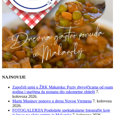
NAJNOVIJE
Započeli upisi u ŽRK Makarska: Poziv djevojčicama od osam
godina i starijima da postanu dio rukometne obitelji
7.
kolovoza 2026.
Marin Musinov ponovo u dresu Novog Vremena
7. kolovoza
2026.
FOTOGALERIJA Pogledajte spektakularne fotografije koje
je lovac na oluje snimio iz Makarske
7. kolovoza 2026.