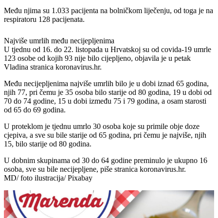
Među njima su 1.033 pacijenta na bolničkom liječenju, od toga je na
respiratoru 128 pacijenata.
Najviše umrlih među necijepljenima
U tjednu od 16. do 22. listopada u Hrvatskoj su od covida-19 umrle
123 osobe od kojih 93 nije bilo cijepljeno, objavila je u petak
Vladina stranica koronavirus.hr.
Među necijepljenima najviše umrlih bilo je u dobi iznad 65 godina,
njih 77, pri čemu je 35 osoba bilo starije od 80 godina, 19 u dobi od
70 do 74 godine, 15 u dobi između 75 i 79 godina, a osam starosti
od 65 do 69 godina.
U proteklom je tjednu umrlo 30 osoba koje su primile obje doze
cjepiva, a sve su bile starije od 65 godina, pri čemu je najviše, njih
15, bilo starije od 80 godina.
U dobnim skupinama od 30 do 64 godine preminulo je ukupno 16
osoba, sve su bile necijepljene, piše stranica koronavirus.hr.
MD/ foto ilustracija/ Pixabay