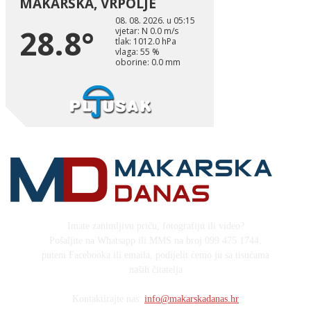
Imate zanimljivu priču, fotografiju ili video?
Pošaljite na Whatsapp ili MMS na broj 099 475 1744,
putem Facebooka ili emaila, podijelit ćemo ju sa tisućama
naših čitatelja
Kontaktirajte nas:
info@makarskadanas.hr