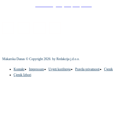
Stock images by Depositphotos
Makarska Danas © Copyright
2026
. by Redakcija j.d.o.o.
Kontakt
Impressum
Uvjeti korištenja
Pravila privatnosti
Cjenik
Cjenik Izbori