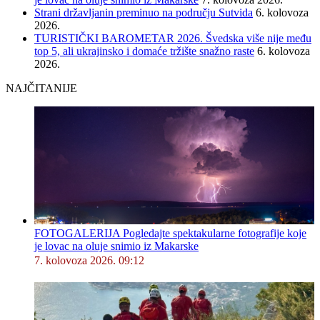
Strani državljanin preminuo na području Sutvida
6. kolovoza
2026.
TURISTIČKI BAROMETAR 2026. Švedska više nije među
top 5, ali ukrajinsko i domaće tržište snažno raste
6. kolovoza
2026.
NAJČITANIJE
FOTOGALERIJA Pogledajte spektakularne fotografije koje
je lovac na oluje snimio iz Makarske
7. kolovoza 2026. 09:12