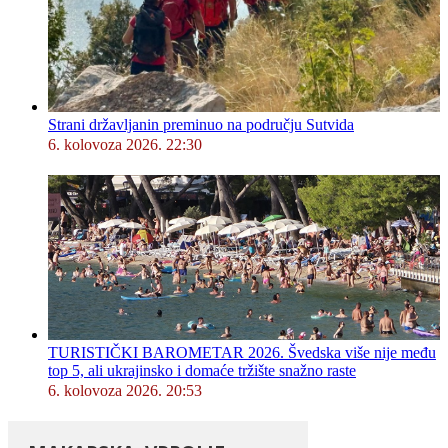
Strani državljanin preminuo na području Sutvida
6. kolovoza 2026. 22:30
TURISTIČKI BAROMETAR 2026. Švedska više nije među
top 5, ali ukrajinsko i domaće tržište snažno raste
6. kolovoza 2026. 20:53