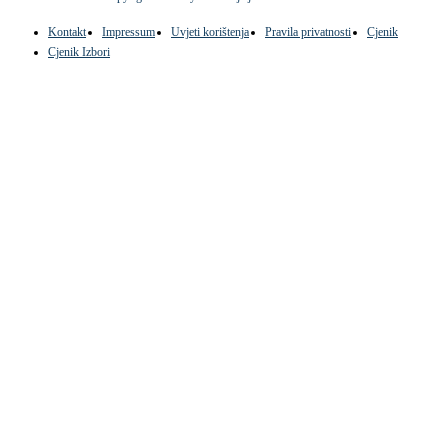
Kontakt
Impressum
Uvjeti korištenja
Pravila privatnosti
Cjenik
Cjenik Izbori