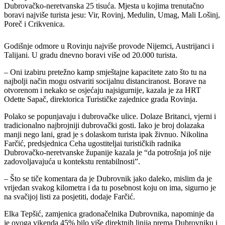
Dubrovačko-neretvanska 25 tisuća. Mjesta u kojima trenutačno
boravi najviše turista jesu: Vir, Rovinj, Medulin, Umag, Mali Lošinj,
Poreč i Crikvenica.
Godišnje odmore u Rovinju najviše provode Nijemci, Austrijanci i
Talijani. U gradu dnevno boravi više od 20.000 turista.
– Oni izabiru pretežno kamp smještajne kapacitete zato što tu na
najbolji način mogu ostvariti socijalnu distanciranost. Borave na
otvorenom i nekako se osjećaju najsigurnije, kazala je za HRT
Odette Sapač, direktorica Turističke zajednice grada Rovinja.
Polako se popunjavaju i dubrovačke ulice. Dolaze Britanci, vjerni i
tradicionalno najbrojniji dubrovački gosti. Iako je broj dolazaka
manji nego lani, grad je s dolaskom turista ipak živnuo. Nikolina
Farčić, predsjednica Ceha ugostiteljai turističkih radnika
Dubrovačko-neretvanske županije kazala je “da potrošnja još nije
zadovoljavajuća u kontekstu rentabilnosti”.
– Što se tiče komentara da je Dubrovnik jako daleko, mislim da je
vrijedan svakog kilometra i da tu posebnost koju on ima, sigurno je
na svačijoj listi za posjetiti, dodaje Farčić.
Elka Tepšić, zamjenica gradonačelnika Dubrovnika, napominje da
je ovoga vikenda 45% bilo više direktnih linija prema Dubrovniku i