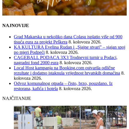
NAJNOVIJE
Grad Makarska u nekoliko dana Colasu isplatio više od 900
tisuća eura za projekt Peškera
8. kolovoza 2026.
KA KULTURA Evelina Rudan i „Sjajne stvari” – sjajan spoj
po mjeri Podpeći
8. kolovoza 2026.
CAGEBALL PODACA 3X3 Trodnevni turnir u Podaci,
nagradni fond 2000 eura
8. kolovoza 2026.
Local Host kampanja na Booking.com ostvarila odlične
rezultate i dodatno istaknula vrijednost hrvatskih domaćina
8.
kolovoza 2026.
Odvoz komunalnog otpada – čisto, brzo, pouzdano. Iz
restorana, kafića i hotela
8. kolovoza 2026.
NAJČITANIJE