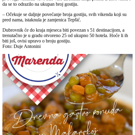
da se to odrazilo na ukupan broj gostiju.
– Očekuje se daljnje povećanje broja gostiju, svih vikenda koji su
pred nama, istaknula je zamjenica Tepšić.
Dubrovnik će do kraja mjeseca biti povezan s 51 destinacijom, a
trenutačno je u gradu otvoreno 25 od ukupno 50 hotela. Hoće li ih
biti još, ovisi upravo o broju gostiju.
Foto: Duje Antonini