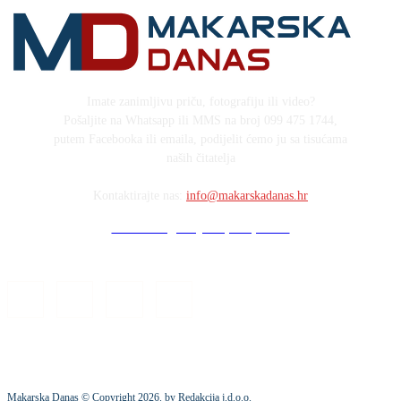
Imate zanimljivu priču, fotografiju ili video?
Pošaljite na Whatsapp ili MMS na broj 099 475 1744,
putem Facebooka ili emaila, podijelit ćemo ju sa tisućama
naših čitatelja
Kontaktirajte nas:
info@makarskadanas.hr
Stock images by Depositphotos
Makarska Danas © Copyright
2026
. by Redakcija j.d.o.o.