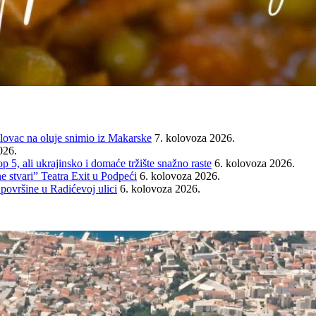
ovac na oluje snimio iz Makarske
7. kolovoza 2026.
026.
ali ukrajinsko i domaće tržište snažno raste
6. kolovoza 2026.
e stvari” Teatra Exit u Podpeći
6. kolovoza 2026.
 površine u Radićevoj ulici
6. kolovoza 2026.