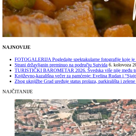
NAJNOVIJE
FOTOGALERIJA Pogledajte spektakularne fotografije koje je l
Strani državljanin preminuo na području Sutvida
6. kolovoza 2
TURISTIČKI BAROMETAR 2026. Švedska više nije među top 5, 
Književno-kazališna večer za pamćenje: Evelina Rudan i “Sjajn
Zbog uknjižbe Grad uređuje status prolaza, parkirališta i zelene
NAJČITANIJE