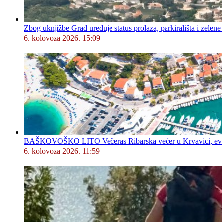
Zbog uknjižbe Grad uređuje status prolaza, parkirališta i zelene
6. kolovoza 2026. 15:09
BAŠKOVOŠKO LITO Večeras Ribarska večer u Krvavici, evo 
6. kolovoza 2026. 11:59