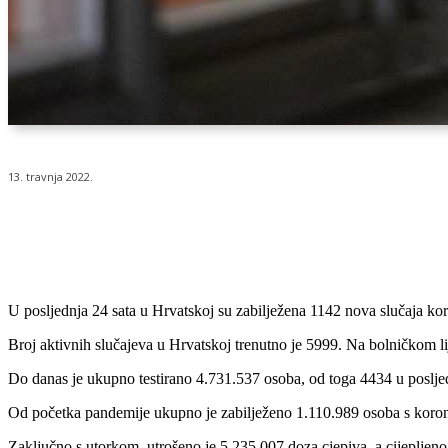
13. travnja 2022.
Udio
U posljednja 24 sata u Hrvatskoj su zabilježena 1142 nova slučaja koron
Broj aktivnih slučajeva u Hrvatskoj trenutno je 5999. Na bolničkom lij
Do danas je ukupno testirano 4.731.537 osoba, od toga 4434 u posljed
Od početka pandemije ukupno je zabilježeno 1.110.989 osoba s korona
Zaključno s utorkom, utrošeno je 5.235.007 doza cjepiva, a cijepljen