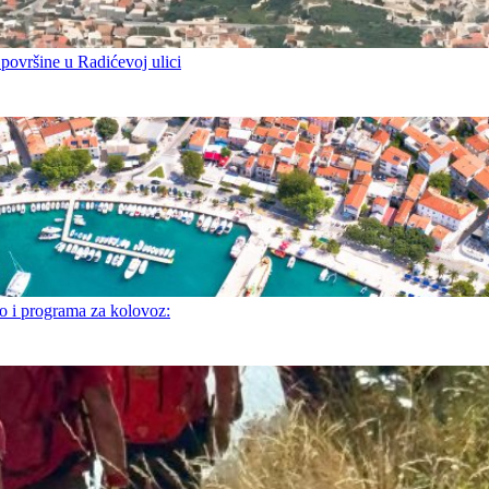
 površine u Radićevoj ulici
i programa za kolovoz: