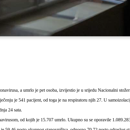
avirusa, a umrlo je pet osoba, izvijestio je u srijedu Nacionalni stožer 
ečenju je 541 pacijent, od toga je na respiratoru njih 27. U samoizolaci
nja 24 sata.
virusom, od kojih je 15.707 umrlo. Ukupno su se oporavile 1.089.283 
o je 59,46 posto ukupnog stanovništva, odnosno 70,72 posto odraslog st