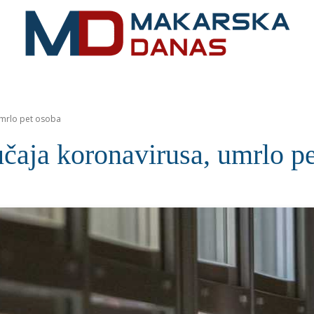
RIVIJERA
VIJESTI
MOZAIK
MAKARSKA
SPOR
umrlo pet osoba
čaja koronavirusa, umrlo p