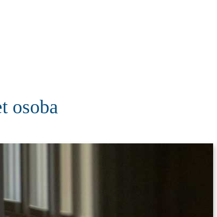
KOLUMNE
MORE
T
et osoba