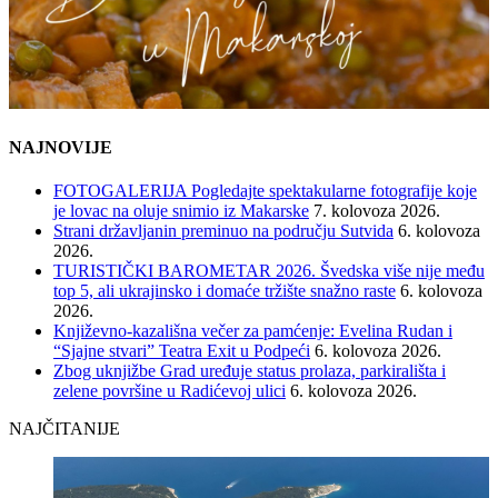
NAJNOVIJE
FOTOGALERIJA Pogledajte spektakularne fotografije koje
je lovac na oluje snimio iz Makarske
7. kolovoza 2026.
Strani državljanin preminuo na području Sutvida
6. kolovoza
2026.
TURISTIČKI BAROMETAR 2026. Švedska više nije među
top 5, ali ukrajinsko i domaće tržište snažno raste
6. kolovoza
2026.
Književno-kazališna večer za pamćenje: Evelina Rudan i
“Sjajne stvari” Teatra Exit u Podpeći
6. kolovoza 2026.
Zbog uknjižbe Grad uređuje status prolaza, parkirališta i
zelene površine u Radićevoj ulici
6. kolovoza 2026.
NAJČITANIJE