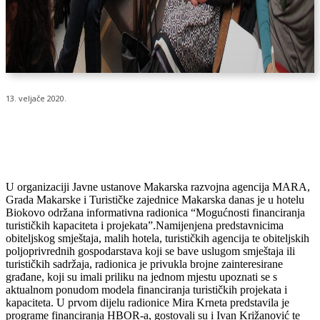
13. veljače 2020.
U organizaciji Javne ustanove Makarska razvojna agencija MARA,
Grada Makarske i Turističke zajednice Makarska danas je u hotelu
Biokovo održana informativna radionica “Mogućnosti financiranja
turističkih kapaciteta i projekata”.Namijenjena predstavnicima
obiteljskog smještaja, malih hotela, turističkih agencija te obiteljskih
poljoprivrednih gospodarstava koji se bave uslugom smještaja ili
turističkih sadržaja, radionica je privukla brojne zainteresirane
građane, koji su imali priliku na jednom mjestu upoznati se s
aktualnom ponudom modela financiranja turističkih projekata i
kapaciteta. U prvom dijelu radionice Mira Krneta predstavila je
programe financiranja HBOR-a, gostovali su i Ivan Križanović te