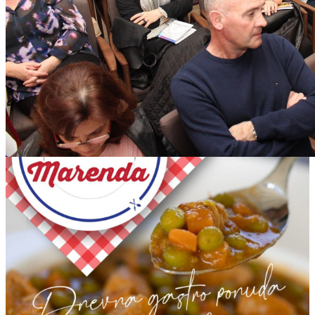
Mara_i_TZM-01