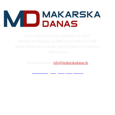
Imate zanimljivu priču, fotografiju ili video?
Pošaljite na Whatsapp ili MMS na broj 099 475 1744,
putem Facebooka ili emaila, podijelit ćemo ju sa tisućama
naših čitatelja
Kontaktirajte nas:
info@makarskadanas.hr
Stock images by Depositphotos