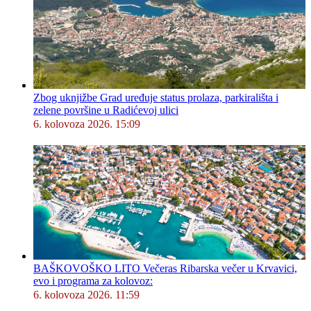
Zbog uknjižbe Grad uređuje status prolaza, parkirališta i
zelene površine u Radićevoj ulici
6. kolovoza 2026. 15:09
BAŠKOVOŠKO LITO Večeras Ribarska večer u Krvavici,
evo i programa za kolovoz:
6. kolovoza 2026. 11:59