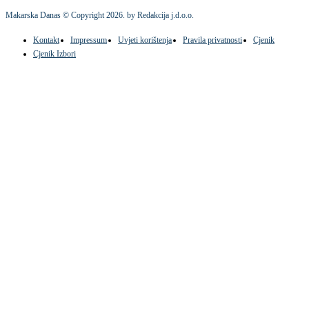
Makarska Danas © Copyright
2026
. by Redakcija j.d.o.o.
Kontakt
Impressum
Uvjeti korištenja
Pravila privatnosti
Cjenik
Cjenik Izbori