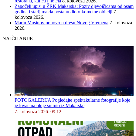
restorana, kafića i hotela
8. kolovoza 2026.
Započeli upisi u ŽRK Makarska: Poziv djevojčicama od osam
godina i starijima da postanu dio rukometne obitelji
7.
kolovoza 2026.
Marin Musinov ponovo u dresu Novog Vremena
7. kolovoza
2026.
NAJČITANIJE
FOTOGALERIJA Pogledajte spektakularne fotografije koje
je lovac na oluje snimio iz Makarske
7. kolovoza 2026. 09:12