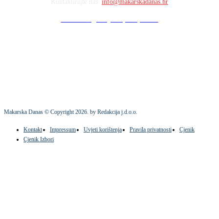
Kontaktirajte nas:
info@makarskadanas.hr
Stock images by Depositphotos
Makarska Danas © Copyright
2026
. by Redakcija j.d.o.o.
Kontakt
Impressum
Uvjeti korištenja
Pravila privatnosti
Cjenik
Cjenik Izbori