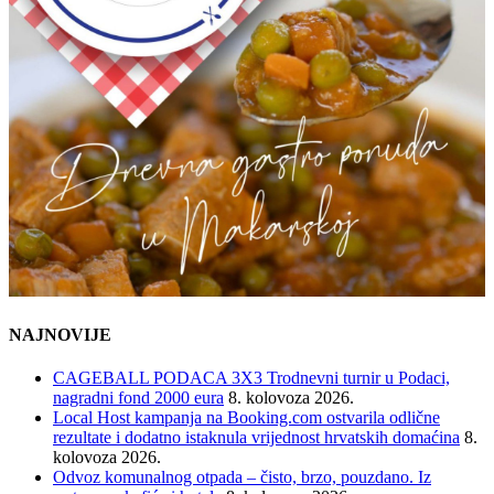
NAJNOVIJE
CAGEBALL PODACA 3X3 Trodnevni turnir u Podaci,
nagradni fond 2000 eura
8. kolovoza 2026.
Local Host kampanja na Booking.com ostvarila odlične
rezultate i dodatno istaknula vrijednost hrvatskih domaćina
8.
kolovoza 2026.
Odvoz komunalnog otpada – čisto, brzo, pouzdano. Iz