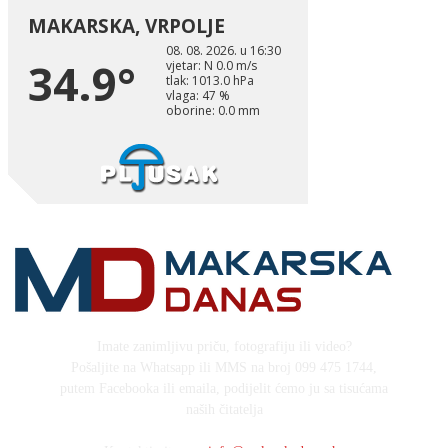
Imate zanimljivu priču, fotografiju ili video?
Pošaljite na Whatsapp ili MMS na broj 099 475 1744,
putem Facebooka ili emaila, podijelit ćemo ju sa tisućama
naših čitatelja