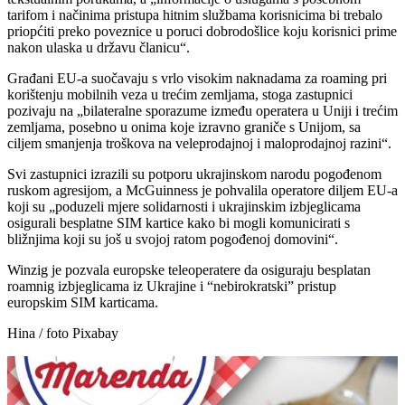
tarifom i načinima pristupa hitnim službama korisnicima bi trebalo
priopćiti preko poveznice u poruci dobrodošlice koju korisnici prime
nakon ulaska u državu članicu“.
Građani EU-a suočavaju s vrlo visokim naknadama za roaming pri
korištenju mobilnih veza u trećim zemljama, stoga zastupnici
pozivaju na „bilateralne sporazume između operatera u Uniji i trećim
zemljama, posebno u onima koje izravno graniče s Unijom, sa
ciljem smanjenja troškova na veleprodajnoj i maloprodajnoj razini“.
Svi zastupnici izrazili su potporu ukrajinskom narodu pogođenom
ruskom agresijom, a McGuinness je pohvalila operatore diljem EU-a
koji su „poduzeli mjere solidarnosti i ukrajinskim izbjeglicama
osigurali besplatne SIM kartice kako bi mogli komunicirati s
bližnjima koji su još u svojoj ratom pogođenoj domovini“.
Winzig je pozvala europske teleoperatere da osiguraju besplatan
roamnig izbjeglicama iz Ukrajine i “nebirokratski” pristup
europskim SIM karticama.
Hina / foto Pixabay