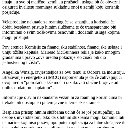
imaju i u svojoj matičnoj zemlji, a pružatelji usluga bit će obvezni
osigurati kvalitetu roaminga sukladnu onoj u zemlji koju korisnik
posjećuje.
Veleprodajne naknade za roaming će se smanjiti, a korisnici će
dobiti besplatan pristup hitnim službama te će transparentno biti
informirani o svim troškovima osnovnih i dodatnih usluga kojima
mogu pristupiti.
Povjerenica Komisije za financijsku stabilnost, financijske usluge i
uniju tržišta kapitala, Mairead McGuinness rekla je kako mnogim
građanima upravo „ova uredba pokazuje što znači biti dio
jedinstvenog tržišta“.
Angelika Winzig, izvjestiteljica za ovu temu iz Odbora za industriju,
istraživanje i energetiku (IMCO) napomenula je da će zahvaljujući
ovoj uredbi “potrošači lakše moći i razlikovati obične brojeve od
onih s dodatnom naplatom” .
Informacije o svim naknadama vezanim za roaming korisnicima bi
trebale biti dostupne i putem javne internetske stranice.
Besplatan pristup hitnim službama učinit će se još pristupačniji za
osobe s invaliditetom, tako da s hitnim službama mogu komunicirati
na načine koji nisu pozivi, npr. putem aplikacija za hitne slučajeve ili
tekstualnim porukama, a „informacije o uslugama s posebnom