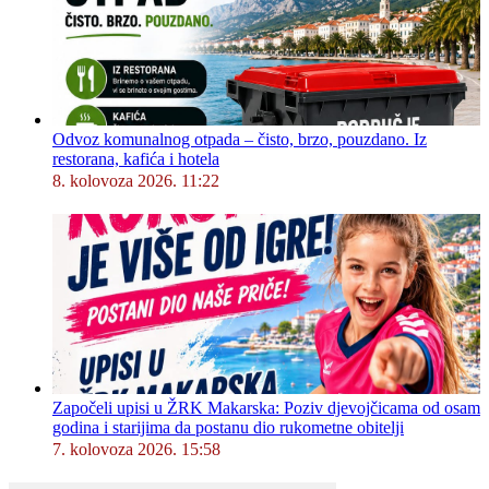
Odvoz komunalnog otpada – čisto, brzo, pouzdano. Iz
restorana, kafića i hotela
8. kolovoza 2026. 11:22
Započeli upisi u ŽRK Makarska: Poziv djevojčicama od osam
godina i starijima da postanu dio rukometne obitelji
7. kolovoza 2026. 15:58