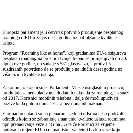
Europski parlament je u četvrtak potvrdio produljenje besplatnog
roaminga u EU-u za još deset godina uz poboljšanje kvalitete
usluga.
Program “Roaming like at home”, koji građanima EU-a osigurava
besplatan roaming na prostoru Unije, trebao se primjenjivati do 30.
lipnja ove godine, no sada je s 581 glasova za, 2 protiv i 5
suzdržanih potvrđeno da se produljuje na idućih deset godina uz
višu razinu kvalitete usluga.
Zakonom, o kojem su se Parlament i Vijeće usuglasili u prosincu,
produljuje se nenaplaćivanje dodatnih naknada za roaming, na snazi
od 2017. Korisnici mobilnih telefona i dalje će moći upućivati
pozive kada putuju unutar EU-a bez dodatnih naknada.
Europarlamentarci su na plenarnoj sjednici u Bruxellesu podržali i
odredbu kojom se zabranjuje smanjenje kvalitete usluga roaminga,
npr. prebacivanje veze s 4G na 3G te će korisnici za vrijeme
putovanja diljem EU-a će imati istu kvalitetu i brzinu veze koju