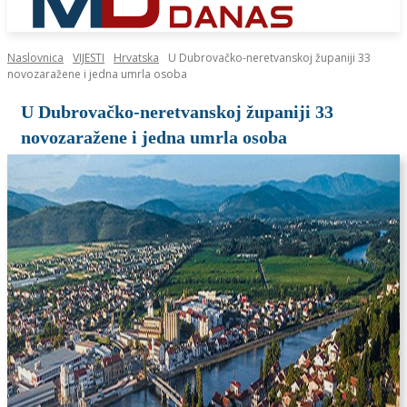
Naslovnica
VIJESTI
Hrvatska
U Dubrovačko-neretvanskoj županiji 33
novozaražene i jedna umrla osoba
U Dubrovačko-neretvanskoj županiji 33
novozaražene i jedna umrla osoba