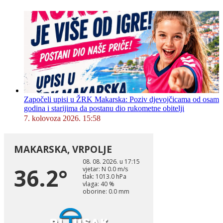
Započeli upisi u ŽRK Makarska: Poziv djevojčicama od osam
godina i starijima da postanu dio rukometne obitelji
7. kolovoza 2026. 15:58