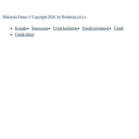
Makarska Danas © Copyright
2026
. by Redakcija j.d.o.o.
Kontakt
Impressum
Uvjeti korištenja
Pravila privatnosti
Cjenik
Cjenik Izbori