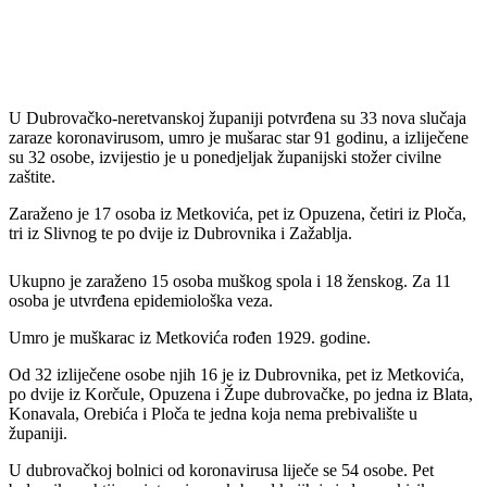
U Dubrovačko-neretvanskoj županiji potvrđena su 33 nova slučaja
zaraze koronavirusom, umro je mušarac star 91 godinu, a izliječene
su 32 osobe, izvijestio je u ponedjeljak županijski stožer civilne
zaštite.
Zaraženo je 17 osoba iz Metkovića, pet iz Opuzena, četiri iz Ploča,
tri iz Slivnog te po dvije iz Dubrovnika i Zažablja.
Ukupno je zaraženo 15 osoba muškog spola i 18 ženskog. Za 11
osoba je utvrđena epidemiološka veza.
Umro je muškarac iz Metkovića rođen 1929. godine.
Od 32 izliječene osobe njih 16 je iz Dubrovnika, pet iz Metkovića,
po dvije iz Korčule, Opuzena i Župe dubrovačke, po jedna iz Blata,
Konavala, Orebića i Ploča te jedna koja nema prebivalište u
županiji.
U dubrovačkoj bolnici od koronavirusa liječe se 54 osobe. Pet