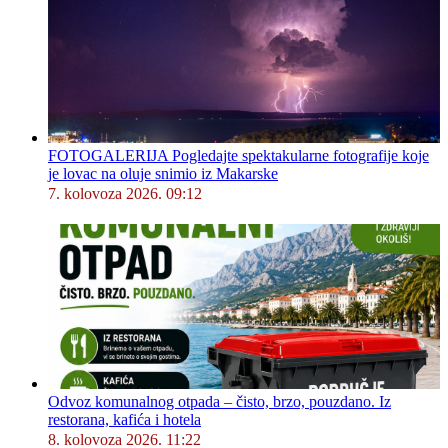
FOTOGALERIJA Pogledajte spektakularne fotografije koje
je lovac na oluje snimio iz Makarske
7. kolovoza 2026. 09:12
Odvoz komunalnog otpada – čisto, brzo, pouzdano. Iz
restorana, kafića i hotela
8. kolovoza 2026. 11:22