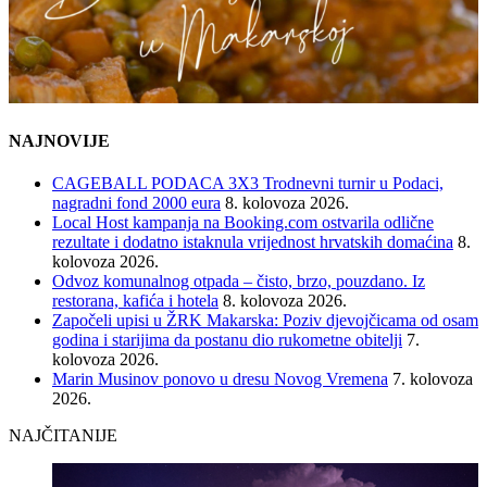
NAJNOVIJE
CAGEBALL PODACA 3X3 Trodnevni turnir u Podaci,
nagradni fond 2000 eura
8. kolovoza 2026.
Local Host kampanja na Booking.com ostvarila odlične
rezultate i dodatno istaknula vrijednost hrvatskih domaćina
8.
kolovoza 2026.
Odvoz komunalnog otpada – čisto, brzo, pouzdano. Iz
restorana, kafića i hotela
8. kolovoza 2026.
Započeli upisi u ŽRK Makarska: Poziv djevojčicama od osam
godina i starijima da postanu dio rukometne obitelji
7.
kolovoza 2026.
Marin Musinov ponovo u dresu Novog Vremena
7. kolovoza
2026.
NAJČITANIJE