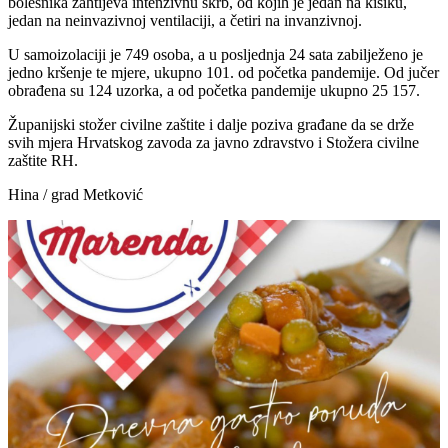
bolesnika zahtijeva intenzivnu skrb, od kojih je jedan na kisiku,
jedan na neinvazivnoj ventilaciji, a četiri na invanzivnoj.
U samoizolaciji je 749 osoba, a u posljednja 24 sata zabilježeno je
jedno kršenje te mjere, ukupno 101. od početka pandemije. Od jučer
obrađena su 124 uzorka, a od početka pandemije ukupno 25 157.
Županijski stožer civilne zaštite i dalje poziva građane da se drže
svih mjera Hrvatskog zavoda za javno zdravstvo i Stožera civilne
zaštite RH.
Hina / grad Metković