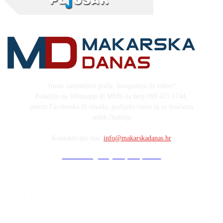
Imate zanimljivu priču, fotografiju ili video?
Pošaljite na Whatsapp ili MMS na broj 099 475 1744,
putem Facebooka ili emaila, podijelit ćemo ju sa tisućama
naših čitatelja
Kontaktirajte nas:
info@makarskadanas.hr
Stock images by Depositphotos